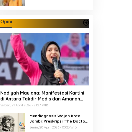
Opini
Nadiyah Maulana: Manifestasi Kartini
di Antara Takdir Medis dan Amanah
Publik
Selasa, 21 April 2026 - 21:27 WIB
Mendiagnosis Wajah Kota
Jambi: Preskripsi ‘The Doctor’
Menuju 625 Tahun Tanah Pilih
Senin, 20 April 2026 - 00:23 WIB
Pusako Batuah