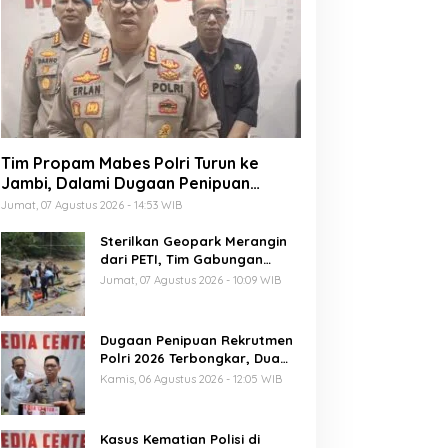
Tim Propam Mabes Polri Turun ke
Jambi, Dalami Dugaan Penipuan
Rekrutmen Polri
Jumat, 07 Agustus 2026 - 14:53 WIB
Sterilkan Geopark Merangin
dari PETI, Tim Gabungan
Temukan Empat Rakit
Jumat, 07 Agustus 2026 - 10:09 WIB
Tambang Ilegal
Dugaan Penipuan Rekrutmen
Polri 2026 Terbongkar, Dua
Oknum Anggota Diamankan
Kamis, 06 Agustus 2026 - 12:05 WIB
Propam Polda Jambi
Kasus Kematian Polisi di