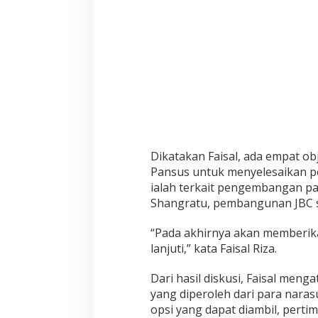
A
k
a
d
e
m
i
s
i
Dikatakan Faisal, ada empat ob
Pansus untuk menyelesaikan pe
ialah terkait pengembangan pa
Shangratu, pembangunan JBC s
“Pada akhirnya akan memberika
lanjuti,” kata Faisal Riza.
Dari hasil diskusi, Faisal me
yang diperoleh dari para naras
opsi yang dapat diambil, pert