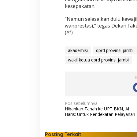
kesepakatan.
“Namun selesaikan dulu kewajib
wanprestasi,” tegas Dekan Faku
(Af)
akademisi
dprd provinsi jambi
wakil ketua dprd provinsi jambi
I
N
Pos sebelumnya
Hibahkan Tanah ke UPT BKN, Al
a
Haris: Untuk Pendekatan Pelayanan
v
i
Posting Terkait