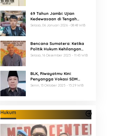
69 Tahun Jambi: Ujian
Kedewasaan di Tengah
Keterbatasan Anggaran
Selasa, 06 Januari 2026 - 08:48 WIB
Bencana Sumatera: Ketika
Politik Hukum Kehilangan
Arah dan Negara Kehilangan
Selasa, 16 Desember 2025 - 11:43 WIB
Keberanian
BLK, Riwayatmu Kini:
Penyangga Vokasi SDM
Provinsi Jambi
Senin, 13 Oktober 2025 - 15:29 WIB
Hukum