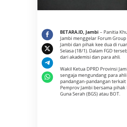
v
i
n
s
i
J
BETARA.ID, Jambi
– Panitia Kh
a
Jambi menggelar Forum Group 
m
Jambi dan pihak kee dua di ru
b
Selasa (18/1). Dalam FGD ter
i
D
dari akademisi dan para ahli.
i
s
Wakil Ketua DPRD Provinsi Jam
k
sengaja mengundang para ahli
u
pandangan-pandangan terkait 
s
i
Pemprov Jambi bersama pihak
B
Guna Serah (BGS) atau BOT.
e
r
s
a
m
a