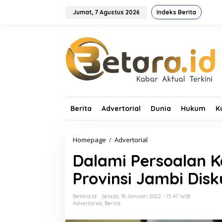
L
e
Jumat, 7 Agustus 2026
Indeks Berita
w
a
t
i
k
e
k
o
n
t
Berita
Advertorial
Dunia
Hukum
K
e
n
Homepage
/
Advertorial
D
a
Dalami Persoalan 
l
a
Provinsi Jambi Dis
m
i
P
Betara.id
Selasa, 18 Januari 2022 - 15:47 WIB
e
Advertorial
,
Berita
r
s