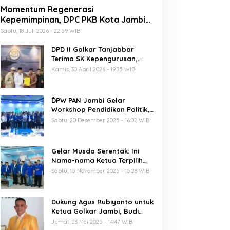
Momentum Regenerasi
Kepemimpinan, DPC PKB Kota Jambi
Siap Sukseskan Harlah PKB ke-28
Sabtu, 18 Juli 2026 - 22:59 WIB
DPD II Golkar Tanjabbar
Terima SK Kepengurusan,
Perdana di Jambi Pasca
Kamis, 30 April 2026 - 19:35 WIB
Musda
ĎPW PAN Jambi Gelar
Workshop Pendidikan Politik,
Al Haris Ajak Kader Perkuat
Sabtu, 20 Desember 2025 - 16:02 WIB
Soliditas Jelang Pemilu 2029
Gelar Musda Serentak: Ini
Nama-nama Ketua Terpilih
DPD PAN di Jambi
Sabtu, 15 November 2025 - 15:28 WIB
Dukung Agus Rubiyanto untuk
Ketua Golkar Jambi, Budi
Setiawan: Regenerasi
Jumat, 23 Mei 2025 - 14:47 WIB
Kepemimpinan Wajib Berjalan