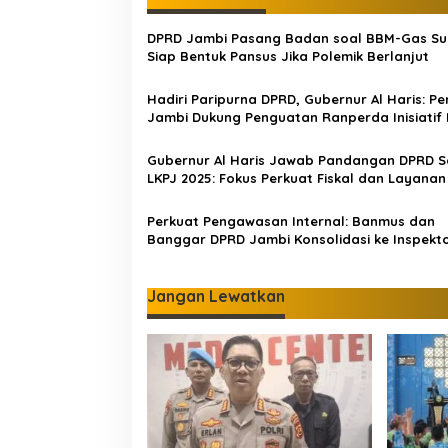
g
a
DPRD Jambi Pasang Badan soal BBM-Gas Sub
s
Siap Bentuk Pansus Jika Polemik Berlanjut
i
Hadiri Paripurna DPRD, Gubernur Al Haris: P
p
Jambi Dukung Penguatan Ranperda Inisiatif
o
Gubernur Al Haris Jawab Pandangan DPRD S
s
LKPJ 2025: Fokus Perkuat Fiskal dan Layanan 
Perkuat Pengawasan Internal: Banmus dan
Banggar DPRD Jambi Konsolidasi ke Inspekt
DKI Jakarta
Jangan Lewatkan