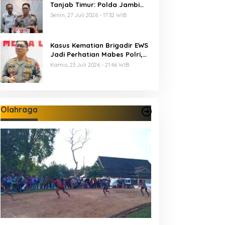
Tanjab Timur: Polda Jambi
Tetapkan 6 Tersangka
Senin, 27 Juli 2026 - 17:32 WIB
Termasuk 5 Anggota Polri
Kasus Kematian Brigadir EWS
Jadi Perhatian Mabes Polri,
Polda Jambi Periksa 18 Saksi
Kamis, 23 Juli 2026 - 21:46 WIB
Olahraga