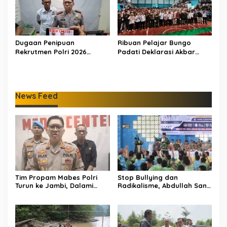
Dugaan Penipuan
Ribuan Pelajar Bungo
Rekrutmen Polri 2026
Padati Deklarasi Akbar
Terbongkar, Dua Oknum
IRET, Al Haris Sentil Bahaya
Anggota Diamankan
Judi Online dan
Propam Polda Jambi
Radikalisme
News Feed
Tim Propam Mabes Polri
Stop Bullying dan
Turun ke Jambi, Dalami
Radikalisme, Abdullah Sani
Dugaan Penipuan
Dorong Siswa Jadi Garda
Rekrutmen Polri
Terdepan Bangsa