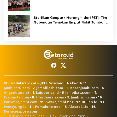
Online dan Radikalisme
Sterilkan Geopark Merangin dari PETI, Tim
Gabungan Temukan Empat Rakit Tambang
Ilegal
© 2022 Betara.id - All Rights Reserved
| Network : 1.
Jambiseru.com
- 2.
Jambiflash.com
- 3.
Koranjambi.com
- 4.
Angsoduo.net
- 5.
Lajuberita.id
- 6.
Jambikata.com
- 7.
Esamesta.com
- 8.
Pilardaerah.com
- 9.
Jambiwin.com
- 10.
Pariwarajambi.com
- 11.
Swarajambi.net
- 12.
Bulian.id
- 13.
Pemayung.id
- 14.
Portalone.net
- 15.
Aksara24.id
- 16.
Kerinciexpose.com
Pedoman Media Siber
Hak Jawab dan Ralat