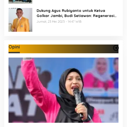
Dukung Agus Rubiyanto untuk Ketua
Golkar Jambi, Budi Setiawan: Regenerasi
Kepemimpinan Wajib Berjalan
Jumat, 23 Mei 2025 - 14:47 WIB
Opini