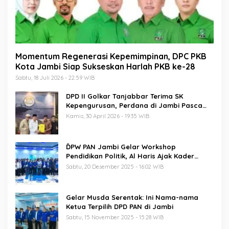
Momentum Regenerasi Kepemimpinan, DPC PKB
Kota Jambi Siap Sukseskan Harlah PKB ke-28
Sabtu, 18 Juli 2026 - 22:59 WIB
DPD II Golkar Tanjabbar Terima SK
Kepengurusan, Perdana di Jambi Pasca
Musda
Kamis, 30 April 2026 - 19:35 WIB
ĎPW PAN Jambi Gelar Workshop
Pendidikan Politik, Al Haris Ajak Kader
Perkuat Soliditas Jelang Pemilu 2029
Sabtu, 20 Desember 2025 - 16:02 WIB
Gelar Musda Serentak: Ini Nama-nama
Ketua Terpilih DPD PAN di Jambi
Sabtu, 15 November 2025 - 15:28 WIB