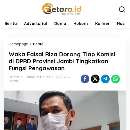
L
e
w
a
t
Berita
Advertorial
Dunia
Hukum
Kuliner
Nasio
i
k
e
Homepage
/
Berita
W
k
a
o
Waka Faisal Riza Dorong Tiap Komisi
k
n
a
t
di DPRD Provinsi Jambi Tingkatkan
F
e
Fungsi Pengawasan
a
n
i
Betara.id
Rabu, 25 Mei 2022 - 16:32 WIB
s
Berita
a
l
R
i
z
a
D
o
r