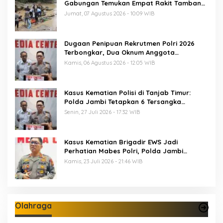
Gabungan Temukan Empat Rakit Tambang
Ilegal
Jumat, 07 Agustus 2026 - 10:09 WIB
Dugaan Penipuan Rekrutmen Polri 2026
Terbongkar, Dua Oknum Anggota
Diamankan Propam Polda Jambi
Kamis, 06 Agustus 2026 - 12:05 WIB
Kasus Kematian Polisi di Tanjab Timur:
Polda Jambi Tetapkan 6 Tersangka
Termasuk 5 Anggota Polri
Senin, 27 Juli 2026 - 17:32 WIB
Kasus Kematian Brigadir EWS Jadi
Perhatian Mabes Polri, Polda Jambi
Periksa 18 Saksi
Kamis, 23 Juli 2026 - 21:46 WIB
Olahraga