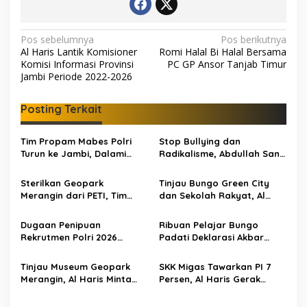
N
Pos sebelumnya
Pos berikutnya
Al Haris Lantik Komisioner
Romi Halal Bi Halal Bersama
a
Komisi Informasi Provinsi
PC GP Ansor Tanjab Timur
v
Jambi Periode 2022-2026
i
Posting Terkait
g
a
Tim Propam Mabes Polri
Stop Bullying dan
s
Turun ke Jambi, Dalami
Radikalisme, Abdullah Sani
Dugaan Penipuan
Dorong Siswa Jadi Garda
i
Rekrutmen Polri
Terdepan Bangsa
Sterilkan Geopark
Tinjau Bungo Green City
p
Merangin dari PETI, Tim
dan Sekolah Rakyat, Al
Gabungan Temukan Empat
Haris Tekankan Sinergi
o
Rakit Tambang Ilegal
Pendidikan dan
Dugaan Penipuan
Ribuan Pelajar Bungo
s
Infrastruktur
Rekrutmen Polri 2026
Padati Deklarasi Akbar
Terbongkar, Dua Oknum
IRET, Al Haris Sentil Bahaya
Anggota Diamankan
Judi Online dan
Tinjau Museum Geopark
SKK Migas Tawarkan PI 7
Propam Polda Jambi
Radikalisme
Merangin, Al Haris Minta
Persen, Al Haris Gerak
Pengelola Genjot Inovasi
Cepat Bahas Bersama
dan Tambah Koleksi
BUMD dan Pansus