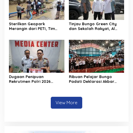
Sterilkan Geopark
Tinjau Bungo Green City
Merangin dari PETI, Tim
dan Sekolah Rakyat, Al
Gabungan Temukan Empat
Haris Tekankan Sinergi
Rakit Tambang Ilegal
Pendidikan dan
Infrastruktur
Dugaan Penipuan
Ribuan Pelajar Bungo
Rekrutmen Polri 2026
Padati Deklarasi Akbar
Terbongkar, Dua Oknum
IRET, Al Haris Sentil Bahaya
Anggota Diamankan
Judi Online dan
Propam Polda Jambi
Radikalisme
View More