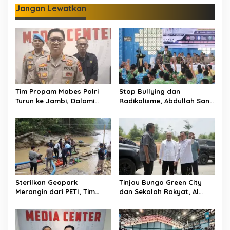
Jangan Lewatkan
Tim Propam Mabes Polri
Stop Bullying dan
Turun ke Jambi, Dalami
Radikalisme, Abdullah Sani
Dugaan Penipuan
Dorong Siswa Jadi Garda
Rekrutmen Polri
Terdepan Bangsa
Sterilkan Geopark
Tinjau Bungo Green City
Merangin dari PETI, Tim
dan Sekolah Rakyat, Al
Gabungan Temukan Empat
Haris Tekankan Sinergi
Rakit Tambang Ilegal
Pendidikan dan
Infrastruktur