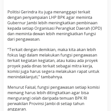
n
g
Politisi Gerindra itu juga menanggapi terkait
a
w
dengan penyampaian LHP BPK agar meminta
a
Gubernur Jambi lebih meningkatkan pembinaan
s
kepada setiap Organisasi Perangkat Daerah (OPD)
a
dan meminta dewan lebih meningkatkan fungsi
n
dari pengawasan.
“Terkait dengan demikian, maka kita akan lebih
fokus lagi dalam melakukan fungsi pengawasan
terkait kegiatan kegiatan, atau kalau ada proyek
proyek pada dinas terkait sebagai mitra kerja,
komisi juga harus segera melakukan rapat untuk
menindaklanjuti,” tambahnya.
Menurut Faisal, fungsi pengawasan setiap komisi
memang harus lebih ditingkatkan agar bisa
mengurangi celah daripada temuan BPK RI
perwakilan Provinsi Jambi di setiap tahun
anggaran.