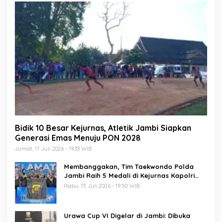
Bidik 10 Besar Kejurnas, Atletik Jambi Siapkan
Generasi Emas Menuju PON 2028
Jumat, 17 Juli 2026 - 19:33 WIB
Membanggakan, Tim Taekwondo Polda
Jambi Raih 5 Medali di Kejurnas Kapolri
Cup 7
Rabu, 15 Juli 2026 - 19:50 WIB
Urawa Cup VI Digelar di Jambi: Dibuka