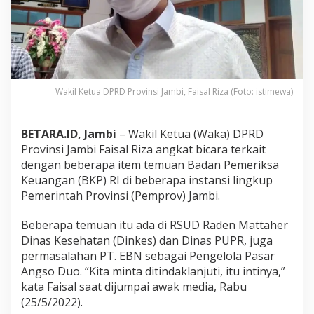
o
n
g
T
i
a
p
Wakil Ketua DPRD Provinsi Jambi, Faisal Riza (Foto: istimewa)
K
o
m
BETARA.ID, Jambi
– Wakil Ketua (Waka) DPRD
i
s
Provinsi Jambi Faisal Riza angkat bicara terkait
i
dengan beberapa item temuan Badan Pemeriksa
d
Keuangan (BKP) RI di beberapa instansi lingkup
i
Pemerintah Provinsi (Pemprov) Jambi.
D
P
R
Beberapa temuan itu ada di RSUD Raden Mattaher
D
Dinas Kesehatan (Dinkes) dan Dinas PUPR, juga
P
permasalahan PT. EBN sebagai Pengelola Pasar
r
Angso Duo. “Kita minta ditindaklanjuti, itu intinya,”
o
v
kata Faisal saat dijumpai awak media, Rabu
i
(25/5/2022).
n