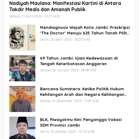
Nadiyah Maulana: Manifestasi Kartini di Antara
Takdir Medis dan Amanah Publik
Selasa, 21 April 2026 - 21:27 WIB
Mendiagnosis Wajah Kota Jambi: Preskripsi
‘The Doctor’ Menuju 625 Tahun Tanah Pilih
Pusako Batuah
Senin, 20 April 2026 - 00:23 WIB
69 Tahun Jambi: Ujian Kedewasaan di
Tengah Keterbatasan Anggaran
Selasa, 06 Januari 2026 - 08:48 WIB
Bencana Sumatera: Ketika Politik Hukum
Kehilangan Arah dan Negara Kehilangan
Keberanian
Selasa, 16 Desember 2025 - 11:43 WIB
BLK, Riwayatmu Kini: Penyangga Vokasi
SDM Provinsi Jambi
Senin, 13 Oktober 2025 - 15:29 WIB