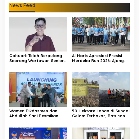
News Feed
Obituari: Telah Berpulang
Al Haris Apresiasi Presisi
Seorang Wartawan Senior
Merdeka Run 2026: Ajang
Jambi Hery Farmansyah
Olahraga yang Gerakkan
Atau Hery Rawas
UMKM Jambi
Wamen Dikdasmen dan
50 Hektare Lahan di Sungai
Abdullah Sani Resmikan
Gelam Terbakar, Ratusan
Bungo Pintar: Dorong
Personel dan Tiga Heli
Digitalisasi Pendidikan
Water Bombing Dikerahkan
Jambi
Lakukan Pemadaman