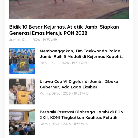
Bidik 10 Besar Kejurnas, Atletik Jambi Siapkan
Generasi Emas Menuju PON 2028
Jumat, 17 Juli 2026 - 19:33 WIB
Membanggakan, Tim Taekwondo Polda
Jambi Raih 5 Medali di Kejurnas Kapolri
Cup 7
Rabu, 15 Juli 2026 - 19:50 WIB
Urawa Cup VI Digelar di Jambi: Dibuka
Gubernur, Ada Laga Eksibisi
Kamis, 09 Juli 2026 - 19:53 WIB
Perbaiki Prestasi Olahraga Jambi di PON
XXII, KONI Tingkatkan Kualitas Pelatih
Kamis, 09 Juli 2026 - 11:37 WIB