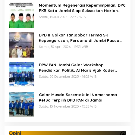
Momentum Regenerasi Kepemimpinan, DPC
PKB Kota Jambi Siap Sukseskan Harlah
PKB ke-28
Sabtu, 18 Juli 2026 - 22:59 WIB
DPD II Golkar Tanjabbar Terima SK
Kepengurusan, Perdana di Jambi Pasca
Musda
Kamis, 30 April 2026 - 19:35 WIB
ĎPW PAN Jambi Gelar Workshop
Pendidikan Politik, Al Haris Ajak Kader
Perkuat Soliditas Jelang Pemilu 2029
Sabtu, 20 Desember 2025 - 16:02 WIB
Gelar Musda Serentak: Ini Nama-nama
Ketua Terpilih DPD PAN di Jambi
Sabtu, 15 November 2025 - 15:28 WIB
Opini