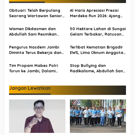
a
s
Obituari: Telah Berpulang
Al Haris Apresiasi Presisi
Seorang Wartawan Senior
Merdeka Run 2026: Ajang
i
Jambi Hery Farmansyah
Olahraga yang Gerakkan
p
Atau Hery Rawas
UMKM Jambi
Wamen Dikdasmen dan
50 Hektare Lahan di Sungai
Abdullah Sani Resmikan
Gelam Terbakar, Ratusan
o
Bungo Pintar: Dorong
Personel dan Tiga Heli
s
Digitalisasi Pendidikan
Water Bombing Dikerahkan
Pengurus Nasdem Jambi
Terlibat Kematian Brigadir
Jambi
Lakukan Pemadaman
Diminta Terus Bekerja dan
EWS, Lima Oknum Anggota
Tingkatkan Perolehan
Polri Dipecat
Suara di Pemilu 2029
Tim Propam Mabes Polri
Stop Bullying dan
Turun ke Jambi, Dalami
Radikalisme, Abdullah Sani
Dugaan Penipuan
Dorong Siswa Jadi Garda
Rekrutmen Polri
Terdepan Bangsa
Jangan Lewatkan