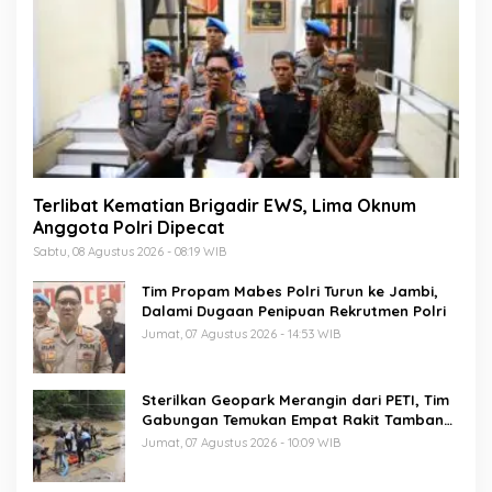
Terlibat Kematian Brigadir EWS, Lima Oknum
Anggota Polri Dipecat
Sabtu, 08 Agustus 2026 - 08:19 WIB
Tim Propam Mabes Polri Turun ke Jambi,
Dalami Dugaan Penipuan Rekrutmen Polri
Jumat, 07 Agustus 2026 - 14:53 WIB
Sterilkan Geopark Merangin dari PETI, Tim
Gabungan Temukan Empat Rakit Tambang
Ilegal
Jumat, 07 Agustus 2026 - 10:09 WIB