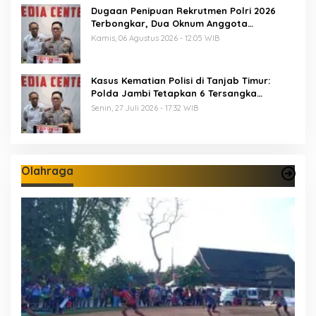
Dugaan Penipuan Rekrutmen Polri 2026
Terbongkar, Dua Oknum Anggota
Diamankan Propam Polda Jambi
Kamis, 06 Agustus 2026 - 12:05 WIB
Kasus Kematian Polisi di Tanjab Timur:
Polda Jambi Tetapkan 6 Tersangka
Termasuk 5 Anggota Polri
Senin, 27 Juli 2026 - 17:32 WIB
Olahraga