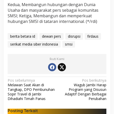
Kedua, Membangun hubungan dengan Dunia
Usaha dan masyarakat pers sebagai komunitas
SMSI; Ketiga, Membangun dan memperkuat
hubungan SMSI di tataran international. (*/rdi)
berita betara id
dewan pers
disrupsi
firdaus
serikat media siber indonesia
smsi
Ikuti Kami
N
Pos sebelumnya
Pos berikutnya
Melawan Saat Akan di
Wagub Jambi Harap
a
Tangkap, DPO Pembunuhan
Program yang Disusun
v
Sopir Travel di Jambi
Adaptif Dengan Berbagai
Dihadiahi Timah Panas
Perubahan
i
g
Posting Terkait