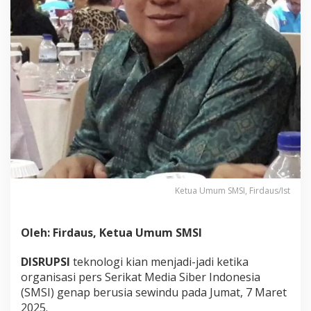
w
i
n
d
u
M
e
n
g
a
r
u
n
g
i
Ketua Umum SMSI, Firdaus/Ist
D
i
s
r
Oleh: Firdaus, Ketua Umum SMSI
u
p
DISRUPSI
teknologi kian menjadi-jadi ketika
s
organisasi pers Serikat Media Siber Indonesia
i
(SMSI) genap berusia sewindu pada Jumat, 7 Maret
M
u
2025.