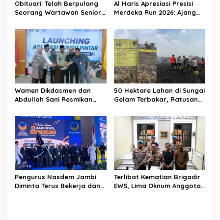
Obituari: Telah Berpulang
Al Haris Apresiasi Presisi
Seorang Wartawan Senior
Merdeka Run 2026: Ajang
Jambi Hery Farmansyah
Olahraga yang Gerakkan
Atau Hery Rawas
UMKM Jambi
Wamen Dikdasmen dan
50 Hektare Lahan di Sungai
Abdullah Sani Resmikan
Gelam Terbakar, Ratusan
Bungo Pintar: Dorong
Personel dan Tiga Heli
Digitalisasi Pendidikan
Water Bombing Dikerahkan
Jambi
Lakukan Pemadaman
Pengurus Nasdem Jambi
Terlibat Kematian Brigadir
Diminta Terus Bekerja dan
EWS, Lima Oknum Anggota
Tingkatkan Perolehan
Polri Dipecat
Suara di Pemilu 2029