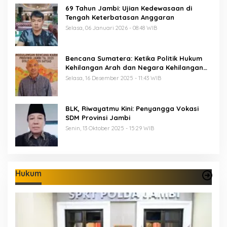
69 Tahun Jambi: Ujian Kedewasaan di
Tengah Keterbatasan Anggaran
Selasa, 06 Januari 2026 - 08:48 WIB
Bencana Sumatera: Ketika Politik Hukum
Kehilangan Arah dan Negara Kehilangan
Keberanian
Selasa, 16 Desember 2025 - 11:43 WIB
BLK, Riwayatmu Kini: Penyangga Vokasi
SDM Provinsi Jambi
Senin, 13 Oktober 2025 - 15:29 WIB
Hukum