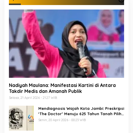
Nadiyah Maulana: Manifestasi Kartini di Antara
Takdir Medis dan Amanah Publik
Selasa, 21 April 2026 - 21:27 WIB
Mendiagnosis Wajah Kota Jambi: Preskripsi
‘The Doctor’ Menuju 625 Tahun Tanah Pilih
Pusako Batuah
Senin, 20 April 2026 - 00:23 WIB