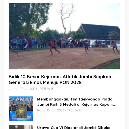
Bidik 10 Besar Kejurnas, Atletik Jambi Siapkan
Generasi Emas Menuju PON 2028
Jumat, 17 Juli 2026 - 19:33 WIB
Membanggakan, Tim Taekwondo Polda
Jambi Raih 5 Medali di Kejurnas Kapolri
Cup 7
Rabu, 15 Juli 2026 - 19:50 WIB
Urawa Cup VI Digelar di Jambi: Dibuka