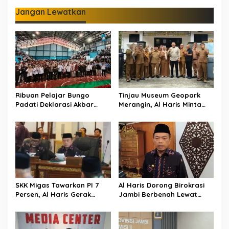
330 Peserta Adu Skill
Jangan Lewatkan
Ribuan Pelajar Bungo
Tinjau Museum Geopark
Padati Deklarasi Akbar
Merangin, Al Haris Minta
IRET, Al Haris Sentil Bahaya
Pengelola Genjot Inovasi
Judi Online dan
dan Tambah Koleksi
Radikalisme
SKK Migas Tawarkan PI 7
Al Haris Dorong Birokrasi
Persen, Al Haris Gerak
Jambi Berbenah Lewat
Cepat Bahas Bersama
Evaluasi SAKIP 2025
BUMD dan Pansus