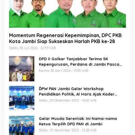
Momentum Regenerasi Kepemimpinan, DPC PKB
Kota Jambi Siap Sukseskan Harlah PKB ke-28
Sabtu, 18 Juli 2026 - 22:59 WIB
DPD II Golkar Tanjabbar Terima SK
Kepengurusan, Perdana di Jambi Pasca
Musda
Kamis, 30 April 2026 - 19:35 WIB
ĎPW PAN Jambi Gelar Workshop
Pendidikan Politik, Al Haris Ajak Kader
Perkuat Soliditas Jelang Pemilu 2029
Sabtu, 20 Desember 2025 - 16:02 WIB
Gelar Musda Serentak: Ini Nama-nama
Ketua Terpilih DPD PAN di Jambi
Sabtu, 15 November 2025 - 15:28 WIB