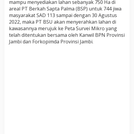
mampu menyediakan lahan sebanyak 750 Ha di
k
areal PT Berkah Sapta Palma (BSP) untuk 744 jiwa
7
5
masyarakat SAD 113 sampai dengan 30 Agustus
0
2022, maka PT BSU akan menyerahkan lahan di
H
kawasannya merujuk ke Peta Survei Mikro yang
e
telah ditentukan bersama oleh Kanwil BPN Provinsi
k
t
Jambi dan Forkopimda Provinsi Jambi.
a
r
e
L
a
h
a
n
u
n
t
u
k
S
A
D
1