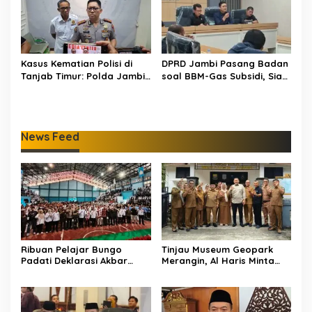
Kasus Kematian Polisi di
DPRD Jambi Pasang Badan
Tanjab Timur: Polda Jambi
soal BBM-Gas Subsidi, Siap
Tetapkan 6 Tersangka
Bentuk Pansus Jika Polemik
Termasuk 5 Anggota Polri
Berlanjut
News Feed
Ribuan Pelajar Bungo
Tinjau Museum Geopark
Padati Deklarasi Akbar
Merangin, Al Haris Minta
IRET, Al Haris Sentil Bahaya
Pengelola Genjot Inovasi
Judi Online dan
dan Tambah Koleksi
Radikalisme