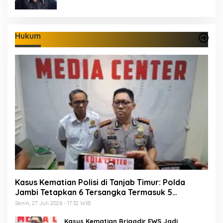
Hukum
Kasus Kematian Polisi di Tanjab Timur: Polda
Jambi Tetapkan 6 Tersangka Termasuk 5
Anggota Polri
Senin, 27 Juli 2026 - 17:32 WIB
Kasus Kematian Brigadir EWS Jadi