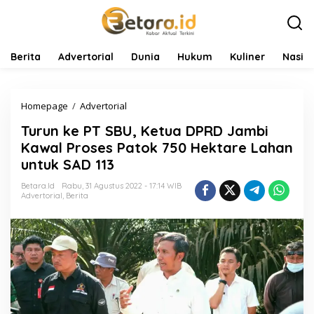
L
e
w
a
t
Berita
Advertorial
Dunia
Hukum
Kuliner
Nasio
i
k
e
Homepage
/
Advertorial
T
k
u
o
Turun ke PT SBU, Ketua DPRD Jambi
r
n
u
t
Kawal Proses Patok 750 Hektare Lahan
n
e
untuk SAD 113
k
n
e
Betara.id
Rabu, 31 Agustus 2022 - 17:14 WIB
P
Advertorial
,
Berita
T
S
B
U
,
K
e
t
u