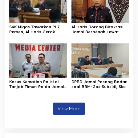
SKK Migas Tawarkan PI 7
Al Haris Dorong Birokrasi
Persen, Al Haris Gerak
Jambi Berbenah Lewat
Cepat Bahas Bersama
Evaluasi SAKIP 2025
BUMD dan Pansus
Kasus Kematian Polisi di
DPRD Jambi Pasang Badan
Tanjab Timur: Polda Jambi
soal BBM-Gas Subsidi, Siap
Tetapkan 6 Tersangka
Bentuk Pansus Jika Polemik
Termasuk 5 Anggota Polri
Berlanjut
View More