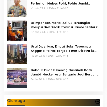
Perhatian Mabes Polri, Polda Jambi
Periksa 18 Saksi
Kamis, 23 Juli 2026 - 21:46 WIB
Dilimpahkan, Varial Adi CS Tersangka
Korupsi DAK Disdik Provinsi Jambi Senilai 21
M Segera Disidang
Kamis, 23 Juli 2026 - 10:43 WIB
Usai Diperiksa, Empat Saksi Tewasnya
Anggota Polres Tanjab Timur Dibawa ke
Sel Tahanan Mapolda Jambi
Rabu, 22 Juli 2026 - 22:52 WIB
Bobol Ribuan Rekening Nasabah Bank
Jambi, Hacker Asal Bulgaria Jadi Buruan
Ditreskrimsus Polda Jambi
Senin, 20 Juli 2026 - 20:56 WIB
Olahraga