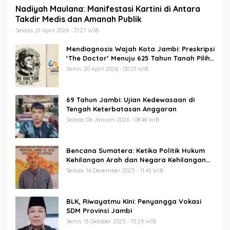
Nadiyah Maulana: Manifestasi Kartini di Antara
Takdir Medis dan Amanah Publik
Selasa, 21 April 2026 - 21:27 WIB
Mendiagnosis Wajah Kota Jambi: Preskripsi
‘The Doctor’ Menuju 625 Tahun Tanah Pilih
Pusako Batuah
Senin, 20 April 2026 - 00:23 WIB
69 Tahun Jambi: Ujian Kedewasaan di
Tengah Keterbatasan Anggaran
Selasa, 06 Januari 2026 - 08:48 WIB
Bencana Sumatera: Ketika Politik Hukum
Kehilangan Arah dan Negara Kehilangan
Keberanian
Selasa, 16 Desember 2025 - 11:43 WIB
BLK, Riwayatmu Kini: Penyangga Vokasi
SDM Provinsi Jambi
Senin, 13 Oktober 2025 - 15:29 WIB