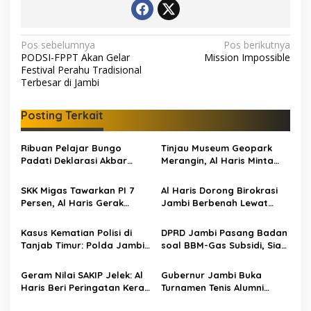
N
Pos sebelumnya
Pos berikutnya
PODSI-FPPT Akan Gelar
Mission Impossible
a
Festival Perahu Tradisional
v
Terbesar di Jambi
i
Posting Terkait
g
a
Ribuan Pelajar Bungo
Tinjau Museum Geopark
s
Padati Deklarasi Akbar
Merangin, Al Haris Minta
IRET, Al Haris Sentil Bahaya
Pengelola Genjot Inovasi
i
Judi Online dan
dan Tambah Koleksi
SKK Migas Tawarkan PI 7
Al Haris Dorong Birokrasi
p
Radikalisme
Persen, Al Haris Gerak
Jambi Berbenah Lewat
Cepat Bahas Bersama
Evaluasi SAKIP 2025
o
BUMD dan Pansus
Kasus Kematian Polisi di
DPRD Jambi Pasang Badan
s
Tanjab Timur: Polda Jambi
soal BBM-Gas Subsidi, Siap
Tetapkan 6 Tersangka
Bentuk Pansus Jika Polemik
Termasuk 5 Anggota Polri
Berlanjut
Geram Nilai SAKIP Jelek: Al
Gubernur Jambi Buka
Haris Beri Peringatan Keras
Turnamen Tenis Alumni
ke OPD Jambi
Perguruan Tinggi Nasional: