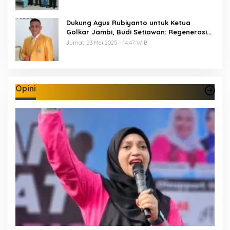
Dukung Agus Rubiyanto untuk Ketua
Golkar Jambi, Budi Setiawan: Regenerasi
Kepemimpinan Wajib Berjalan
Jumat, 23 Mei 2025 - 14:47 WIB
Opini