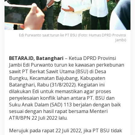
a
D
P
R
D
J
a
Edi Purwanto saat turun ke PT BSU (Foto: Humas DPRD Provinsi
Jambi)
m
b
i
K
BETARA.ID, Batanghari
– Ketua DPRD Provinsi
a
Jambi Edi Purwanto turun ke kawasan perkebunan
w
sawit PT Berkat Sawit Utama (BSU) di Desa
a
Bungku, Kecamatan Bajubang, Kabupaten
l
P
Batanghari, Rabu (31/8/2022). Kegiatan ini
r
dilakukan Edi untuk memastikan agar proses
o
penyelesaian konflik lahan antara PT. BSU dan
s
Suku Anak Dalam (SAD) 113 berjalan dengan baik
e
sesuai dengan hasil rapat bersama Menteri
s
P
ATR/BPN 22 Juli 2022 lalu.
a
t
Merujuk pada rapat 22 Juli 2022, jika PT BSU tidak
o