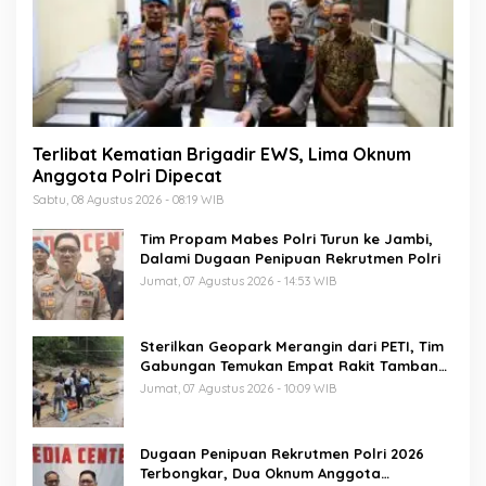
Terlibat Kematian Brigadir EWS, Lima Oknum
Anggota Polri Dipecat
Sabtu, 08 Agustus 2026 - 08:19 WIB
Tim Propam Mabes Polri Turun ke Jambi,
Dalami Dugaan Penipuan Rekrutmen Polri
Jumat, 07 Agustus 2026 - 14:53 WIB
Sterilkan Geopark Merangin dari PETI, Tim
Gabungan Temukan Empat Rakit Tambang
Ilegal
Jumat, 07 Agustus 2026 - 10:09 WIB
Dugaan Penipuan Rekrutmen Polri 2026
Terbongkar, Dua Oknum Anggota