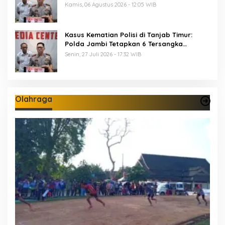
Diamankan Propam Polda Jambi
Kamis, 06 Agustus 2026 - 12:05 WIB
Kasus Kematian Polisi di Tanjab Timur:
Polda Jambi Tetapkan 6 Tersangka
Termasuk 5 Anggota Polri
Senin, 27 Juli 2026 - 17:32 WIB
Olahraga