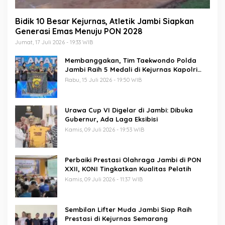
Bidik 10 Besar Kejurnas, Atletik Jambi Siapkan
Generasi Emas Menuju PON 2028
Jumat, 17 Juli 2026 - 19:33 WIB
Membanggakan, Tim Taekwondo Polda
Jambi Raih 5 Medali di Kejurnas Kapolri
Cup 7
Rabu, 15 Juli 2026 - 19:50 WIB
Urawa Cup VI Digelar di Jambi: Dibuka
Gubernur, Ada Laga Eksibisi
Kamis, 09 Juli 2026 - 19:53 WIB
Perbaiki Prestasi Olahraga Jambi di PON
XXII, KONI Tingkatkan Kualitas Pelatih
Kamis, 09 Juli 2026 - 11:37 WIB
Sembilan Lifter Muda Jambi Siap Raih
Prestasi di Kejurnas Semarang