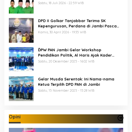
PKB ke-28
Sabtu, 18 Juli 2026 - 22:59 WIB
DPD II Golkar Tanjabbar Terima SK
Kepengurusan, Perdana di Jambi Pasca
Musda
Kamis, 30 April 2026 - 19:35 WIB
ĎPW PAN Jambi Gelar Workshop
Pendidikan Politik, Al Haris Ajak Kader
Perkuat Soliditas Jelang Pemilu 2029
Sabtu, 20 Desember 2025 - 16:02 WIB
Gelar Musda Serentak: Ini Nama-nama
Ketua Terpilih DPD PAN di Jambi
Sabtu, 15 November 2025 - 15:28 WIB
Opini