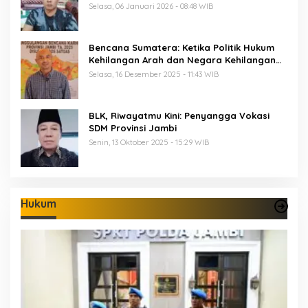
Selasa, 06 Januari 2026 - 08:48 WIB
Bencana Sumatera: Ketika Politik Hukum
Kehilangan Arah dan Negara Kehilangan
Keberanian
Selasa, 16 Desember 2025 - 11:43 WIB
BLK, Riwayatmu Kini: Penyangga Vokasi
SDM Provinsi Jambi
Senin, 13 Oktober 2025 - 15:29 WIB
Hukum