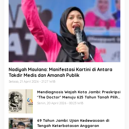
Nadiyah Maulana: Manifestasi Kartini di Antara
Takdir Medis dan Amanah Publik
Selasa, 21 April 2026 - 21:27 WIB
Mendiagnosis Wajah Kota Jambi: Preskripsi
‘The Doctor’ Menuju 625 Tahun Tanah Pilih
Pusako Batuah
Senin, 20 April 2026 - 00:23 WIB
69 Tahun Jambi: Ujian Kedewasaan di
Tengah Keterbatasan Anggaran