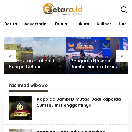
L
e
w
a
t
Berita
Advertorial
Dunia
Hukum
Kuliner
Nasio
i
k
e
k
o
«
»
n
50 Hektare Lahan di
Pengurus Nasdem
t
e
Sungai Gelam
Jambi Diminta Terus
n
Terbakar, Ratusan
Bekerja dan
Personel dan Tiga Heli
Tingkatkan Perolehan
Water Bombing
Suara di Pemilu 2029
rachmad wibowo
Dikerahkan Lakukan
Pemadaman
Kapolda Jambi Dimutasi Jadi Kapolda
Sumsel, Ini Penggantinya
Kapolda Siap Hadiri Pelantikan