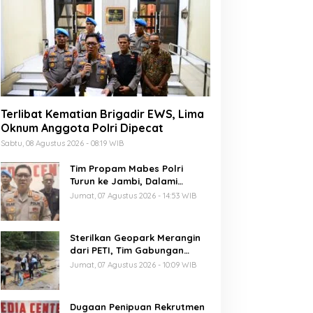
Terlibat Kematian Brigadir EWS, Lima
Oknum Anggota Polri Dipecat
Sabtu, 08 Agustus 2026 - 08:19 WIB
Tim Propam Mabes Polri
Turun ke Jambi, Dalami
Dugaan Penipuan Rekrutmen
Jumat, 07 Agustus 2026 - 14:53 WIB
Polri
Sterilkan Geopark Merangin
dari PETI, Tim Gabungan
Temukan Empat Rakit
Jumat, 07 Agustus 2026 - 10:09 WIB
Tambang Ilegal
Dugaan Penipuan Rekrutmen