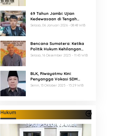
69 Tahun Jambi: Ujian
Kedewasaan di Tengah
Keterbatasan Anggaran
Selasa, 06 Januari 2026 - 08:48 WIB
Bencana Sumatera: Ketika
Politik Hukum Kehilangan
Arah dan Negara Kehilangan
Selasa, 16 Desember 2025 - 11:43 WIB
Keberanian
BLK, Riwayatmu Kini:
Penyangga Vokasi SDM
Provinsi Jambi
Senin, 13 Oktober 2025 - 15:29 WIB
Hukum