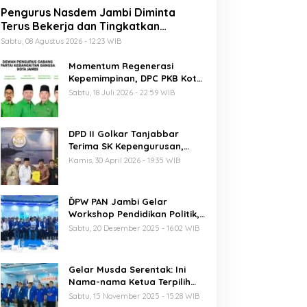
Pengurus Nasdem Jambi Diminta
Terus Bekerja dan Tingkatkan
Perolehan Suara di Pemilu 2029
Sabtu, 08 Agustus 2026 - 12:23 WIB
Momentum Regenerasi
Kepemimpinan, DPC PKB Kota
Jambi Siap Sukseskan Harlah
Sabtu, 18 Juli 2026 - 22:59 WIB
PKB ke-28
DPD II Golkar Tanjabbar
Terima SK Kepengurusan,
Perdana di Jambi Pasca
Kamis, 30 April 2026 - 19:35 WIB
Musda
ĎPW PAN Jambi Gelar
Workshop Pendidikan Politik,
Al Haris Ajak Kader Perkuat
Sabtu, 20 Desember 2025 - 16:02 WIB
Soliditas Jelang Pemilu 2029
Gelar Musda Serentak: Ini
Nama-nama Ketua Terpilih
DPD PAN di Jambi
Sabtu, 15 November 2025 - 15:28 WIB