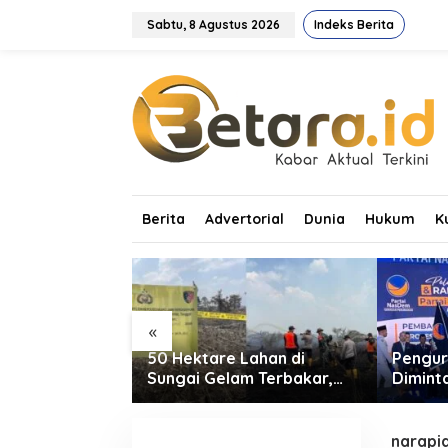
L
e
Sabtu, 8 Agustus 2026
Indeks Berita
w
a
t
i
k
e
k
o
n
t
Berita
Advertorial
Dunia
Hukum
K
e
n
«
asmen dan
50 Hektare Lahan di
Pengur
ni Resmikan
Sungai Gelam Terbakar,
Dimint
r: Dorong
Ratusan Personel dan Tiga
Tingka
 Pendidikan
Heli Water Bombing
Suara 
Dikerahkan Lakukan
narapi