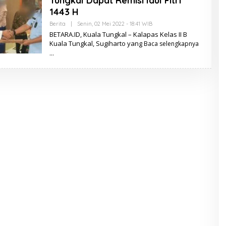
Tungkal Dapat Remisi Idul Fitri
.
I
1443 H
D
Berita
|
Senin, 02 Mei 2022 - 18:41 WIB
O
L
BETARA.ID, Kuala Tungkal – Kalapas Kelas II B
E
Kuala Tungkal, Sugiharto yang
Baca selengkapnya
H
B
E
T
A
R
A
.
I
D