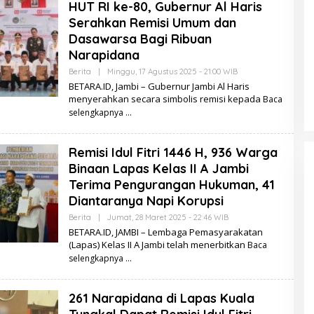
HUT RI ke-80, Gubernur Al Haris
R
A
Serahkan Remisi Umum dan
.
I
Dasawarsa Bagi Ribuan
D
Narapidana
Berita
|
Minggu, 17 Agustus 2025 - 21:00 WIB
O
L
BETARA.ID, Jambi – Gubernur Jambi Al Haris
E
menyerahkan secara simbolis remisi kepada
Baca
H
B
selengkapnya
E
T
A
Remisi Idul Fitri 1446 H, 936 Warga
R
A
Binaan Lapas Kelas II A Jambi
.
I
Terima Pengurangan Hukuman, 41
D
Diantaranya Napi Korupsi
Berita
|
Jumat, 28 Maret 2025 - 22:46 WIB
O
L
BETARA.ID, JAMBI – Lembaga Pemasyarakatan
E
(Lapas) Kelas II A Jambi telah menerbitkan
Baca
H
B
selengkapnya
E
T
A
261 Narapidana di Lapas Kuala
R
A