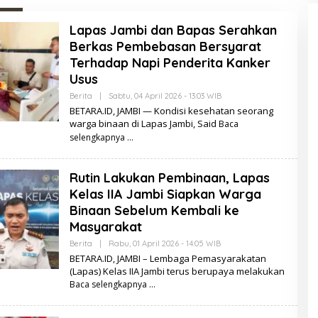
Lapas Jambi dan Bapas Serahkan
Berkas Pembebasan Bersyarat
Terhadap Napi Penderita Kanker
Usus
Berita
|
Sabtu, 04 April 2026 - 13:03 WIB
O
L
BETARA.ID, JAMBI — Kondisi kesehatan seorang
E
warga binaan di Lapas Jambi, Said
Baca
H
B
selengkapnya
E
T
A
Rutin Lakukan Pembinaan, Lapas
R
A
Kelas IIA Jambi Siapkan Warga
.
I
Binaan Sebelum Kembali ke
D
Masyarakat
Berita
|
Rabu, 01 April 2026 - 14:05 WIB
O
L
BETARA.ID, JAMBI – Lembaga Pemasyarakatan
E
(Lapas) Kelas IIA Jambi terus berupaya melakukan
H
Baca selengkapnya
B
E
T
A