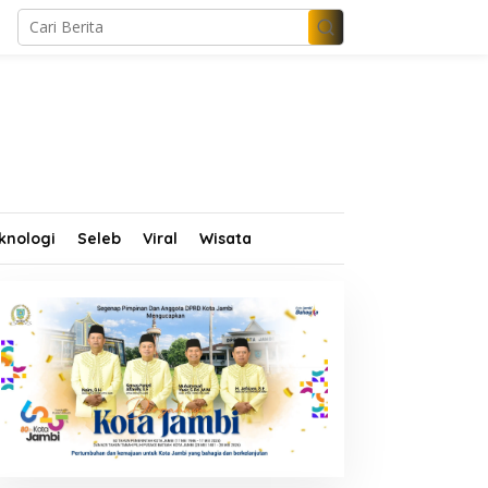
knologi
Seleb
Viral
Wisata
im Propam Mabes Polri
Wamen Dikdasmen dan
urun ke Jambi, Dalami
Abdullah Sani Resmikan
ugaan Penipuan
Bungo Pintar: Dorong
ekrutmen Polri
Digitalisasi Pendidikan
Jambi