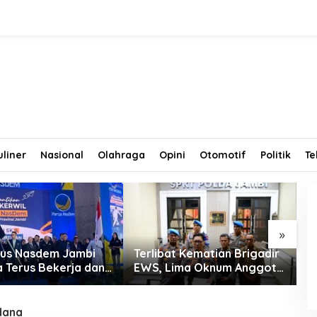
uliner
Nasional
Olahraga
Opini
Otomotif
Politik
Te
»
us Nasdem Jambi
Terlibat Kematian Brigadir
T
a Terus Bekerja dan
EWS, Lima Oknum Anggota
T
tkan Perolehan
Polri Dipecat
D
di Pemilu 2029
R
dana