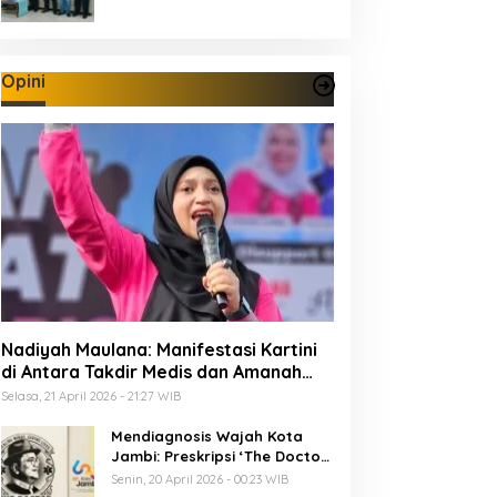
Opini
Nadiyah Maulana: Manifestasi Kartini
di Antara Takdir Medis dan Amanah
Publik
Selasa, 21 April 2026 - 21:27 WIB
Mendiagnosis Wajah Kota
Jambi: Preskripsi ‘The Doctor’
Menuju 625 Tahun Tanah Pilih
Senin, 20 April 2026 - 00:23 WIB
Pusako Batuah