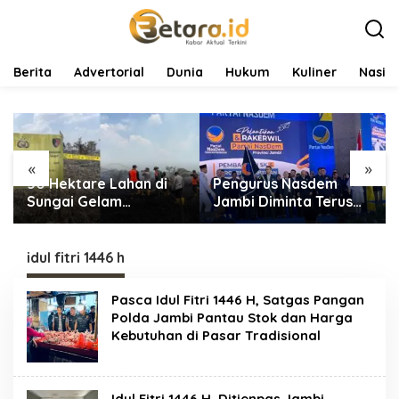
L
e
w
a
t
Berita
Advertorial
Dunia
Hukum
Kuliner
Nasio
i
k
e
k
o
«
»
n
50 Hektare Lahan di
Pengurus Nasdem
t
e
Sungai Gelam
Jambi Diminta Terus
n
Terbakar, Ratusan
Bekerja dan
Personel dan Tiga Heli
Tingkatkan Perolehan
Water Bombing
Suara di Pemilu 2029
idul fitri 1446 h
Dikerahkan Lakukan
Pemadaman
Pasca Idul Fitri 1446 H, Satgas Pangan
Polda Jambi Pantau Stok dan Harga
Kebutuhan di Pasar Tradisional
Idul Fitri 1446 H, Ditjenpas Jambi