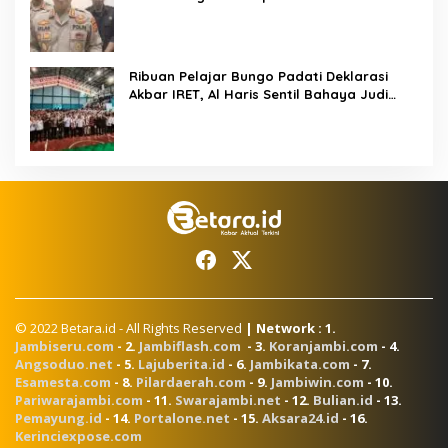
Ribuan Pelajar Bungo Padati Deklarasi
Akbar IRET, Al Haris Sentil Bahaya Judi
Online dan Radikalisme
© 2022 Betara.id - All Rights Reserved
| Network : 1.
Jambiseru.com
- 2.
Jambiflash.com
- 3.
Koranjambi.com
- 4.
Angsoduo.net
- 5.
Lajuberita.id
- 6.
Jambikata.com
- 7.
Esamesta.com
- 8.
Pilardaerah.com
- 9.
Jambiwin.com
- 10.
Pariwarajambi.com
- 11.
Swarajambi.net
- 12.
Bulian.id
- 13.
Pemayung.id
- 14.
Portalone.net
- 15.
Aksara24.id
- 16.
Kerinciexpose.com