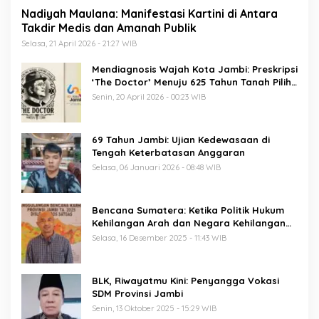
Nadiyah Maulana: Manifestasi Kartini di Antara
Takdir Medis dan Amanah Publik
Selasa, 21 April 2026 - 21:27 WIB
Mendiagnosis Wajah Kota Jambi: Preskripsi
‘The Doctor’ Menuju 625 Tahun Tanah Pilih
Pusako Batuah
Senin, 20 April 2026 - 00:23 WIB
69 Tahun Jambi: Ujian Kedewasaan di
Tengah Keterbatasan Anggaran
Selasa, 06 Januari 2026 - 08:48 WIB
Bencana Sumatera: Ketika Politik Hukum
Kehilangan Arah dan Negara Kehilangan
Keberanian
Selasa, 16 Desember 2025 - 11:43 WIB
BLK, Riwayatmu Kini: Penyangga Vokasi
SDM Provinsi Jambi
Senin, 13 Oktober 2025 - 15:29 WIB