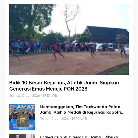
Bidik 10 Besar Kejurnas, Atletik Jambi Siapkan
Generasi Emas Menuju PON 2028
Jumat, 17 Juli 2026 - 19:33 WIB
Membanggakan, Tim Taekwondo Polda
Jambi Raih 5 Medali di Kejurnas Kapolri
Cup 7
Rabu, 15 Juli 2026 - 19:50 WIB
Urawa Cup VI Digelar di Jambi: Dibuka