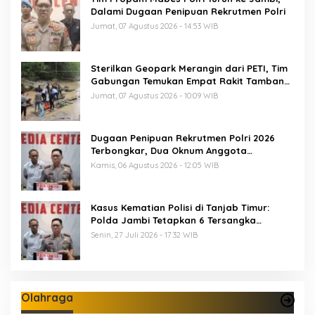
Dalami Dugaan Penipuan Rekrutmen Polri
Jumat, 07 Agustus 2026 - 14:53 WIB
Sterilkan Geopark Merangin dari PETI, Tim
Gabungan Temukan Empat Rakit Tambang
Ilegal
Jumat, 07 Agustus 2026 - 10:09 WIB
Dugaan Penipuan Rekrutmen Polri 2026
Terbongkar, Dua Oknum Anggota
Diamankan Propam Polda Jambi
Kamis, 06 Agustus 2026 - 12:05 WIB
Kasus Kematian Polisi di Tanjab Timur:
Polda Jambi Tetapkan 6 Tersangka
Termasuk 5 Anggota Polri
Senin, 27 Juli 2026 - 17:32 WIB
Olahraga