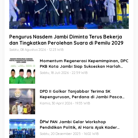
Pengurus Nasdem Jambi Diminta Terus Bekerja
dan Tingkatkan Perolehan Suara di Pemilu 2029
Sabtu, 08 Agustus 2026 - 12:23 WIB
Momentum Regenerasi Kepemimpinan, DPC
PKB Kota Jambi Siap Sukseskan Harlah
PKB ke-28
Sabtu, 18 Juli 2026 - 22:59 WIB
DPD II Golkar Tanjabbar Terima SK
Kepengurusan, Perdana di Jambi Pasca
Musda
Kamis, 30 April 2026 - 19:35 WIB
ĎPW PAN Jambi Gelar Workshop
Pendidikan Politik, Al Haris Ajak Kader
Perkuat Soliditas Jelang Pemilu 2029
Sabtu, 20 Desember 2025 - 16:02 WIB