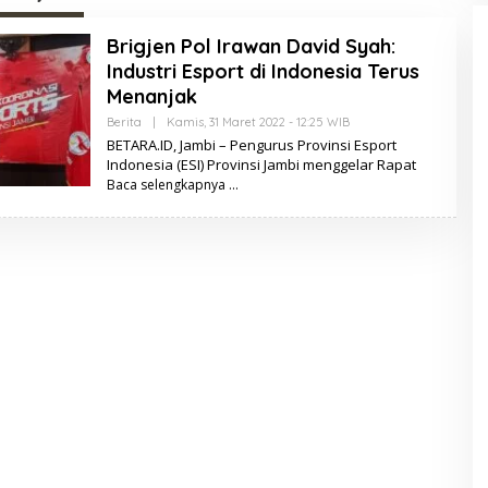
Brigjen Pol Irawan David Syah:
Industri Esport di Indonesia Terus
Menanjak
Berita
|
Kamis, 31 Maret 2022 - 12:25 WIB
O
L
BETARA.ID, Jambi – Pengurus Provinsi Esport
E
Indonesia (ESI) Provinsi Jambi menggelar Rapat
H
Baca selengkapnya
B
E
T
A
R
A
.
I
D