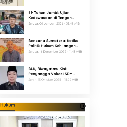
69 Tahun Jambi: Ujian
Kedewasaan di Tengah
Keterbatasan Anggaran
Selasa, 06 Januari 2026 - 08:48 WIB
Bencana Sumatera: Ketika
Politik Hukum Kehilangan
Arah dan Negara Kehilangan
Selasa, 16 Desember 2025 - 11:43 WIB
Keberanian
BLK, Riwayatmu Kini:
Penyangga Vokasi SDM
Provinsi Jambi
Senin, 13 Oktober 2025 - 15:29 WIB
Hukum