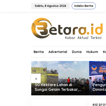
L
e
Sabtu, 8 Agustus 2026
Indeks Berita
w
a
t
i
k
e
k
o
n
t
Berita
Advertorial
Dunia
Hukum
K
e
n
«
asmen dan
50 Hektare Lahan di
Pengur
ni Resmikan
Sungai Gelam Terbakar,
Dimint
r: Dorong
Ratusan Personel dan Tiga
Tingka
 Pendidikan
Heli Water Bombing
Suara 
Dikerahkan Lakukan
esi pro