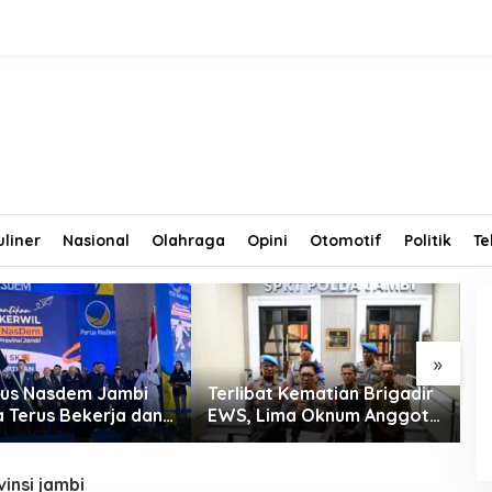
uliner
Nasional
Olahraga
Opini
Otomotif
Politik
Te
»
us Nasdem Jambi
Terlibat Kematian Brigadir
T
a Terus Bekerja dan
EWS, Lima Oknum Anggota
T
tkan Perolehan
Polri Dipecat
D
di Pemilu 2029
R
vinsi jambi