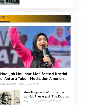
Opini
Nadiyah Maulana: Manifestasi Kartini
di Antara Takdir Medis dan Amanah
Publik
Selasa, 21 April 2026 - 21:27 WIB
Mendiagnosis Wajah Kota
Jambi: Preskripsi ‘The Doctor’
Menuju 625 Tahun Tanah Pilih
Senin, 20 April 2026 - 00:23 WIB
Pusako Batuah