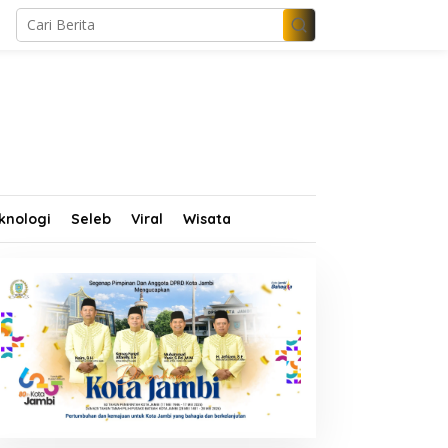
knologi
Seleb
Viral
Wisata
im Propam Mabes Polri
Wamen Dikdasmen dan
urun ke Jambi, Dalami
Abdullah Sani Resmikan
ugaan Penipuan
Bungo Pintar: Dorong
ekrutmen Polri
Digitalisasi Pendidikan
Jambi