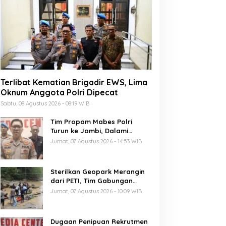
Terlibat Kematian Brigadir EWS, Lima
Oknum Anggota Polri Dipecat
Sabtu, 08 Agustus 2026 - 08:19 WIB
Tim Propam Mabes Polri
Turun ke Jambi, Dalami
Dugaan Penipuan Rekrutmen
Jumat, 07 Agustus 2026 - 14:53 WIB
Polri
Sterilkan Geopark Merangin
dari PETI, Tim Gabungan
Temukan Empat Rakit
Jumat, 07 Agustus 2026 - 10:09 WIB
Tambang Ilegal
Dugaan Penipuan Rekrutmen