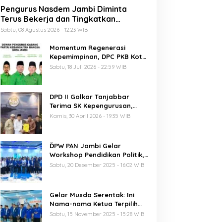
Pengurus Nasdem Jambi Diminta
Terus Bekerja dan Tingkatkan
Perolehan Suara di Pemilu 2029
Sabtu, 08 Agustus 2026 - 12:23 WIB
Momentum Regenerasi
Kepemimpinan, DPC PKB Kota
Jambi Siap Sukseskan Harlah
Sabtu, 18 Juli 2026 - 22:59 WIB
PKB ke-28
DPD II Golkar Tanjabbar
Terima SK Kepengurusan,
Perdana di Jambi Pasca
Kamis, 30 April 2026 - 19:35 WIB
Musda
ĎPW PAN Jambi Gelar
Workshop Pendidikan Politik,
Al Haris Ajak Kader Perkuat
Sabtu, 20 Desember 2025 - 16:02 WIB
Soliditas Jelang Pemilu 2029
Gelar Musda Serentak: Ini
Nama-nama Ketua Terpilih
DPD PAN di Jambi
Sabtu, 15 November 2025 - 15:28 WIB