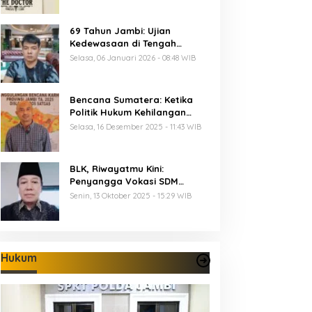
69 Tahun Jambi: Ujian
Kedewasaan di Tengah
Keterbatasan Anggaran
Selasa, 06 Januari 2026 - 08:48 WIB
Bencana Sumatera: Ketika
Politik Hukum Kehilangan
Arah dan Negara Kehilangan
Selasa, 16 Desember 2025 - 11:43 WIB
Keberanian
BLK, Riwayatmu Kini:
Penyangga Vokasi SDM
Provinsi Jambi
Senin, 13 Oktober 2025 - 15:29 WIB
Hukum