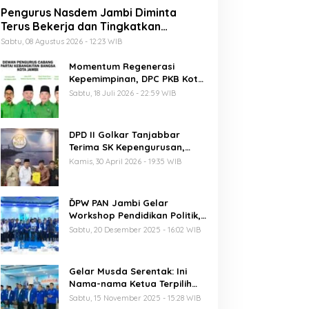
Pengurus Nasdem Jambi Diminta
Terus Bekerja dan Tingkatkan
Perolehan Suara di Pemilu 2029
Sabtu, 08 Agustus 2026 - 12:23 WIB
Momentum Regenerasi
Kepemimpinan, DPC PKB Kota
Jambi Siap Sukseskan Harlah
Sabtu, 18 Juli 2026 - 22:59 WIB
PKB ke-28
DPD II Golkar Tanjabbar
Terima SK Kepengurusan,
Perdana di Jambi Pasca
Kamis, 30 April 2026 - 19:35 WIB
Musda
ĎPW PAN Jambi Gelar
Workshop Pendidikan Politik,
Al Haris Ajak Kader Perkuat
Sabtu, 20 Desember 2025 - 16:02 WIB
Soliditas Jelang Pemilu 2029
Gelar Musda Serentak: Ini
Nama-nama Ketua Terpilih
DPD PAN di Jambi
Sabtu, 15 November 2025 - 15:28 WIB