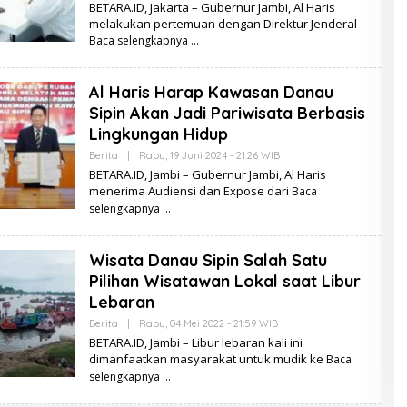
L
BETARA.ID, Jakarta – Gubernur Jambi, Al Haris
E
melakukan pertemuan dengan Direktur Jenderal
H
Baca selengkapnya
B
E
T
A
Al Haris Harap Kawasan Danau
R
A
Sipin Akan Jadi Pariwisata Berbasis
.
I
Lingkungan Hidup
D
Berita
|
Rabu, 19 Juni 2024 - 21:26 WIB
O
L
BETARA.ID, Jambi – Gubernur Jambi, Al Haris
E
menerima Audiensi dan Expose dari
Baca
H
B
selengkapnya
E
T
A
Wisata Danau Sipin Salah Satu
R
A
Pilihan Wisatawan Lokal saat Libur
.
I
Lebaran
D
Berita
|
Rabu, 04 Mei 2022 - 21:59 WIB
O
L
BETARA.ID, Jambi – Libur lebaran kali ini
E
dimanfaatkan masyarakat untuk mudik ke
Baca
H
B
selengkapnya
E
T