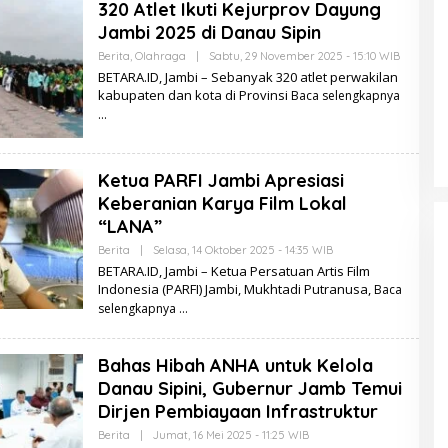
320 Atlet Ikuti Kejurprov Dayung
R
A
Jambi 2025 di Danau Sipin
.
I
Berita
,
Olahraga
|
Sabtu, 29 November 2025 - 15:10 WIB
O
D
L
BETARA.ID, Jambi – Sebanyak 320 atlet perwakilan
E
kabupaten dan kota di Provinsi
Baca selengkapnya
H
B
E
T
A
R
Ketua PARFI Jambi Apresiasi
A
.
Keberanian Karya Film Lokal
I
“LANA”
D
Berita
|
Selasa, 14 Oktober 2025 - 14:35 WIB
O
L
BETARA.ID, Jambi – Ketua Persatuan Artis Film
E
Indonesia (PARFI) Jambi, Mukhtadi Putranusa,
Baca
H
B
selengkapnya
E
T
A
Bahas Hibah ANHA untuk Kelola
R
A
Danau Sipini, Gubernur Jamb Temui
.
I
Dirjen Pembiayaan Infrastruktur
D
Berita
|
Jumat, 16 Mei 2025 - 11:25 WIB
O