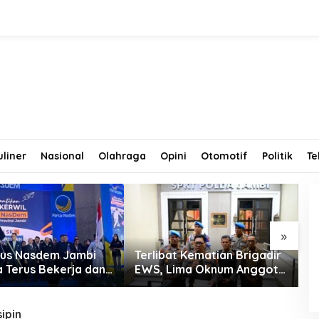
uliner
Nasional
Olahraga
Opini
Otomotif
Politik
Te
»
us Nasdem Jambi
Terlibat Kematian Brigadir
T
a Terus Bekerja dan
EWS, Lima Oknum Anggota
T
tkan Perolehan
Polri Dipecat
D
di Pemilu 2029
R
ipin