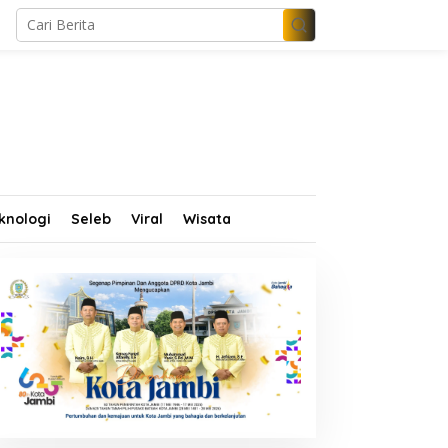
knologi
Seleb
Viral
Wisata
im Propam Mabes Polri
Wamen Dikdasmen dan
urun ke Jambi, Dalami
Abdullah Sani Resmikan
ugaan Penipuan
Bungo Pintar: Dorong
ekrutmen Polri
Digitalisasi Pendidikan
Jambi