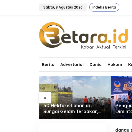
L
e
Sabtu, 8 Agustus 2026
Indeks Berita
w
a
t
i
k
e
k
o
n
t
Berita
Advertorial
Dunia
Hukum
K
e
n
«
asmen dan
50 Hektare Lahan di
Pengur
ni Resmikan
Sungai Gelam Terbakar,
Dimint
r: Dorong
Ratusan Personel dan Tiga
Tingka
 Pendidikan
Heli Water Bombing
Suara 
Dikerahkan Lakukan
danau s