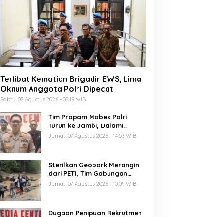
Terlibat Kematian Brigadir EWS, Lima
Oknum Anggota Polri Dipecat
Sabtu, 08 Agustus 2026 - 08:19 WIB
Tim Propam Mabes Polri
Turun ke Jambi, Dalami
Dugaan Penipuan Rekrutmen
Jumat, 07 Agustus 2026 - 14:53 WIB
Polri
Sterilkan Geopark Merangin
dari PETI, Tim Gabungan
Temukan Empat Rakit
Jumat, 07 Agustus 2026 - 10:09 WIB
Tambang Ilegal
Dugaan Penipuan Rekrutmen