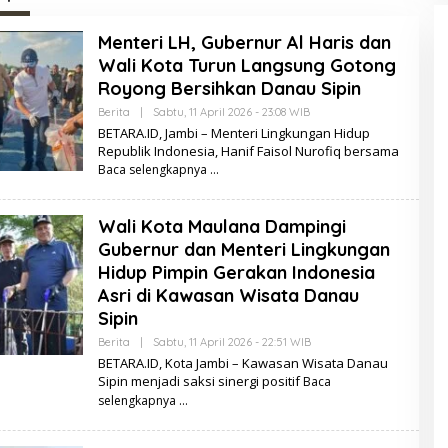
Menteri LH, Gubernur Al Haris dan
Wali Kota Turun Langsung Gotong
Royong Bersihkan Danau Sipin
Berita
|
Sabtu, 11 April 2026 - 23:08 WIB
O
L
BETARA.ID, Jambi – Menteri Lingkungan Hidup
E
Republik Indonesia, Hanif Faisol Nurofiq bersama
H
Baca selengkapnya
B
E
T
A
Wali Kota Maulana Dampingi
R
A
Gubernur dan Menteri Lingkungan
.
I
Hidup Pimpin Gerakan Indonesia
D
Asri di Kawasan Wisata Danau
Sipin
Berita
|
Sabtu, 11 April 2026 - 22:51 WIB
O
L
BETARA.ID, Kota Jambi – Kawasan Wisata Danau
E
Sipin menjadi saksi sinergi positif
Baca
H
B
selengkapnya
E
T
A