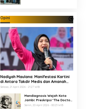
Opini
Nadiyah Maulana: Manifestasi Kartini
di Antara Takdir Medis dan Amanah
Publik
Selasa, 21 April 2026 - 21:27 WIB
Mendiagnosis Wajah Kota
Jambi: Preskripsi ‘The Doctor’
Menuju 625 Tahun Tanah Pilih
Senin, 20 April 2026 - 00:23 WIB
Pusako Batuah