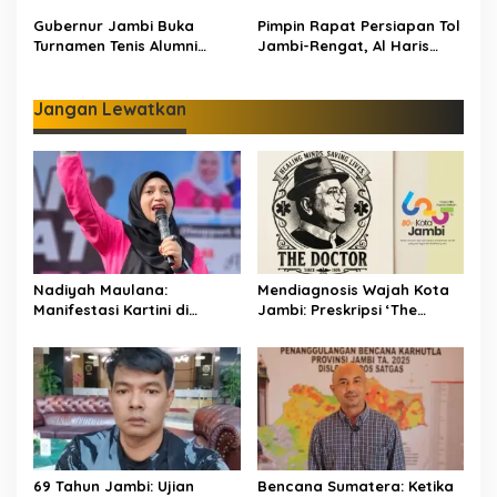
Gubernur Jambi Buka
Pimpin Rapat Persiapan Tol
Turnamen Tenis Alumni
Jambi-Rengat, Al Haris
Perguruan Tinggi Nasional:
Tegaskan Pengadaan
330 Peserta Adu Skill
Lahan Wajib Transparan
dan Adil
Jangan Lewatkan
Nadiyah Maulana:
Mendiagnosis Wajah Kota
Manifestasi Kartini di
Jambi: Preskripsi ‘The
Antara Takdir Medis dan
Doctor’ Menuju 625 Tahun
Amanah Publik
Tanah Pilih Pusako Batuah
69 Tahun Jambi: Ujian
Bencana Sumatera: Ketika