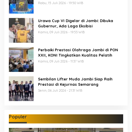
Cup 7
Rabu, 15 Juli 2026 - 19:50 WIB
Urawa Cup VI Digelar di Jambi: Dibuka
Gubernur, Ada Laga Eksibisi
Kamis, 09 Juli 2026 - 19:53 WIB
Perbaiki Prestasi Olahraga Jambi di PON
XXII, KONI Tingkatkan Kualitas Pelatih
Kamis, 09 Juli 2026 - 11:37 WIB
Sembilan Lifter Muda Jambi Siap Raih
Prestasi di Kejurnas Semarang
Senin, 06 Juli 2026 - 21:31 WIB
Populer