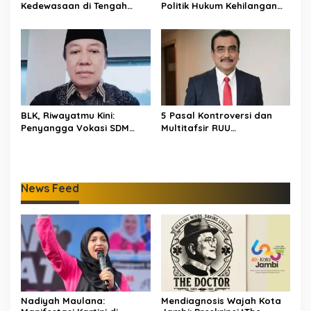
Kedewasaan di Tengah
Politik Hukum Kehilangan
Keterbatasan Anggaran
Arah dan Negara
Kehilangan Keberanian
BLK, Riwayatmu Kini:
5 Pasal Kontroversi dan
Penyangga Vokasi SDM
Multitafsir RUU
Provinsi Jambi
Perampasan Aset
News Feed
Nadiyah Maulana:
Mendiagnosis Wajah Kota