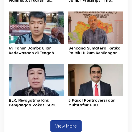
Manifestasi Kartini di
Jambi: Preskripsi ‘The
Antara Takdir Medis dan
Doctor’ Menuju 625 Tahun
Amanah Publik
Tanah Pilih Pusako Batuah
69 Tahun Jambi: Ujian
Bencana Sumatera: Ketika
Kedewasaan di Tengah
Politik Hukum Kehilangan
Keterbatasan Anggaran
Arah dan Negara
Kehilangan Keberanian
BLK, Riwayatmu Kini:
5 Pasal Kontroversi dan
Penyangga Vokasi SDM
Multitafsir RUU
Provinsi Jambi
Perampasan Aset
View More