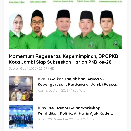
Momentum Regenerasi Kepemimpinan, DPC PKB
Kota Jambi Siap Sukseskan Harlah PKB ke-28
Sabtu, 18 Juli 2026 - 22:59 WIB
DPD II Golkar Tanjabbar Terima SK
Kepengurusan, Perdana di Jambi Pasca
Musda
Kamis, 30 April 2026 - 19:35 WIB
ĎPW PAN Jambi Gelar Workshop
Pendidikan Politik, Al Haris Ajak Kader
Perkuat Soliditas Jelang Pemilu 2029
Sabtu, 20 Desember 2025 - 16:02 WIB