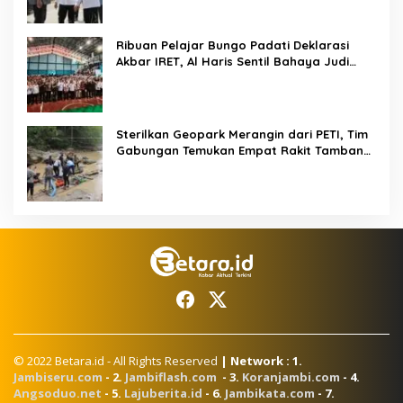
Ribuan Pelajar Bungo Padati Deklarasi
Akbar IRET, Al Haris Sentil Bahaya Judi
Online dan Radikalisme
Sterilkan Geopark Merangin dari PETI, Tim
Gabungan Temukan Empat Rakit Tambang
Ilegal
© 2022 Betara.id - All Rights Reserved
| Network : 1.
Jambiseru.com
- 2.
Jambiflash.com
- 3.
Koranjambi.com
- 4.
Angsoduo.net
- 5.
Lajuberita.id
- 6.
Jambikata.com
- 7.