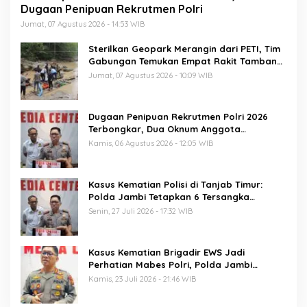
Dugaan Penipuan Rekrutmen Polri
Jumat, 07 Agustus 2026 - 14:53 WIB
Sterilkan Geopark Merangin dari PETI, Tim
Gabungan Temukan Empat Rakit Tambang
Ilegal
Jumat, 07 Agustus 2026 - 10:09 WIB
Dugaan Penipuan Rekrutmen Polri 2026
Terbongkar, Dua Oknum Anggota
Diamankan Propam Polda Jambi
Kamis, 06 Agustus 2026 - 12:05 WIB
Kasus Kematian Polisi di Tanjab Timur:
Polda Jambi Tetapkan 6 Tersangka
Termasuk 5 Anggota Polri
Senin, 27 Juli 2026 - 17:32 WIB
Kasus Kematian Brigadir EWS Jadi
Perhatian Mabes Polri, Polda Jambi
Periksa 18 Saksi
Kamis, 23 Juli 2026 - 21:46 WIB