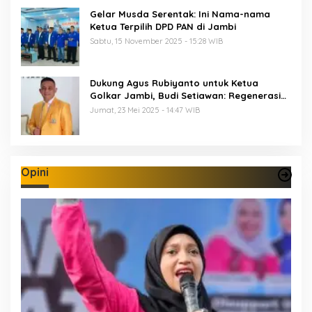
Gelar Musda Serentak: Ini Nama-nama
Ketua Terpilih DPD PAN di Jambi
Sabtu, 15 November 2025 - 15:28 WIB
Dukung Agus Rubiyanto untuk Ketua
Golkar Jambi, Budi Setiawan: Regenerasi
Kepemimpinan Wajib Berjalan
Jumat, 23 Mei 2025 - 14:47 WIB
Opini