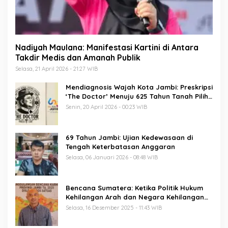
Nadiyah Maulana: Manifestasi Kartini di Antara
Takdir Medis dan Amanah Publik
Selasa, 21 April 2026 - 21:27 WIB
Mendiagnosis Wajah Kota Jambi: Preskripsi
‘The Doctor’ Menuju 625 Tahun Tanah Pilih
Pusako Batuah
Senin, 20 April 2026 - 00:23 WIB
69 Tahun Jambi: Ujian Kedewasaan di
Tengah Keterbatasan Anggaran
Selasa, 06 Januari 2026 - 08:48 WIB
Bencana Sumatera: Ketika Politik Hukum
Kehilangan Arah dan Negara Kehilangan
Keberanian
Selasa, 16 Desember 2025 - 11:43 WIB