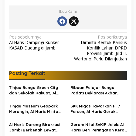
Ikuti Kami
N
Pos sebelumnya
Pos berikutnya
Al Haris Dampingi Kunker
Diminta Bentuk Pansus
a
KASAD Dudung di Jambi
Konflik Lahan DPRD
v
Provinsi Jambi Jilid II,
Wartono: Perlu Dilanjutkan
i
g
Posting Terkait
a
s
Tinjau Bungo Green City
Ribuan Pelajar Bungo
dan Sekolah Rakyat, Al
Padati Deklarasi Akbar
i
Haris Tekankan Sinergi
IRET, Al Haris Sentil Bahaya
p
Pendidikan dan
Judi Online dan
Tinjau Museum Geopark
SKK Migas Tawarkan PI 7
Infrastruktur
Radikalisme
Merangin, Al Haris Minta
Persen, Al Haris Gerak
o
Pengelola Genjot Inovasi
Cepat Bahas Bersama
s
dan Tambah Koleksi
BUMD dan Pansus
Al Haris Dorong Birokrasi
Geram Nilai SAKIP Jelek: Al
Jambi Berbenah Lewat
Haris Beri Peringatan Keras
Evaluasi SAKIP 2025
ke OPD Jambi