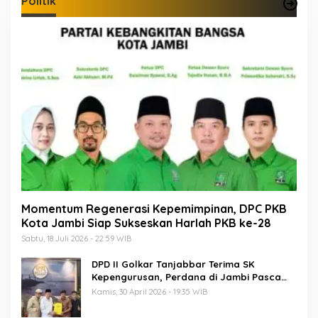
Politik
Momentum Regenerasi Kepemimpinan, DPC PKB
Kota Jambi Siap Sukseskan Harlah PKB ke-28
Sabtu, 18 Juli 2026 - 22:59 WIB
DPD II Golkar Tanjabbar Terima SK
Kepengurusan, Perdana di Jambi Pasca
Musda
Kamis, 30 April 2026 - 19:35 WIB