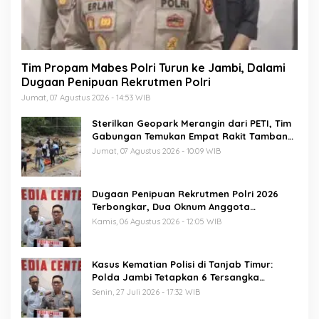
Tim Propam Mabes Polri Turun ke Jambi, Dalami
Dugaan Penipuan Rekrutmen Polri
Jumat, 07 Agustus 2026 - 14:53 WIB
Sterilkan Geopark Merangin dari PETI, Tim
Gabungan Temukan Empat Rakit Tambang
Ilegal
Jumat, 07 Agustus 2026 - 10:09 WIB
Dugaan Penipuan Rekrutmen Polri 2026
Terbongkar, Dua Oknum Anggota
Diamankan Propam Polda Jambi
Kamis, 06 Agustus 2026 - 12:05 WIB
Kasus Kematian Polisi di Tanjab Timur:
Polda Jambi Tetapkan 6 Tersangka
Termasuk 5 Anggota Polri
Senin, 27 Juli 2026 - 17:32 WIB