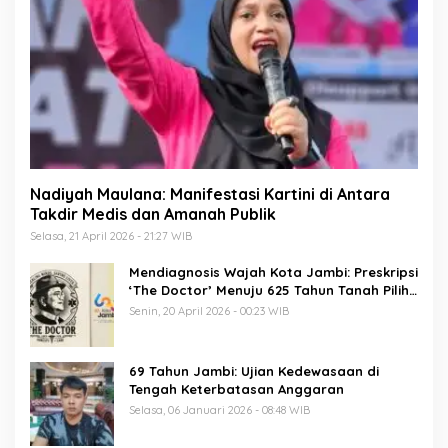
Nadiyah Maulana: Manifestasi Kartini di Antara
Takdir Medis dan Amanah Publik
Selasa, 21 April 2026 - 21:27 WIB
Mendiagnosis Wajah Kota Jambi: Preskripsi
‘The Doctor’ Menuju 625 Tahun Tanah Pilih
Pusako Batuah
Senin, 20 April 2026 - 00:23 WIB
69 Tahun Jambi: Ujian Kedewasaan di
Tengah Keterbatasan Anggaran
Selasa, 06 Januari 2026 - 08:48 WIB