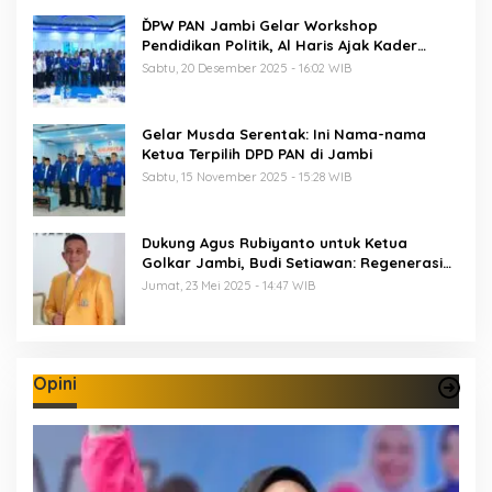
ĎPW PAN Jambi Gelar Workshop
Pendidikan Politik, Al Haris Ajak Kader
Perkuat Soliditas Jelang Pemilu 2029
Sabtu, 20 Desember 2025 - 16:02 WIB
Gelar Musda Serentak: Ini Nama-nama
Ketua Terpilih DPD PAN di Jambi
Sabtu, 15 November 2025 - 15:28 WIB
Dukung Agus Rubiyanto untuk Ketua
Golkar Jambi, Budi Setiawan: Regenerasi
Kepemimpinan Wajib Berjalan
Jumat, 23 Mei 2025 - 14:47 WIB
Opini