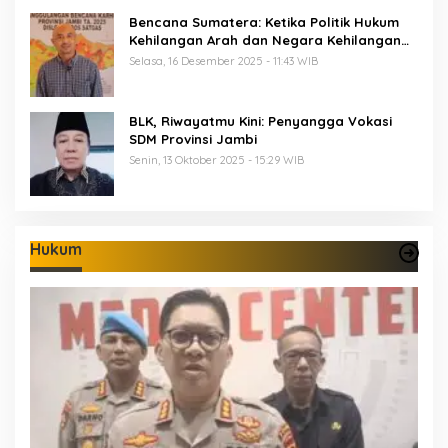
Bencana Sumatera: Ketika Politik Hukum
Kehilangan Arah dan Negara Kehilangan
Keberanian
Selasa, 16 Desember 2025 - 11:43 WIB
BLK, Riwayatmu Kini: Penyangga Vokasi
SDM Provinsi Jambi
Senin, 13 Oktober 2025 - 15:29 WIB
Hukum