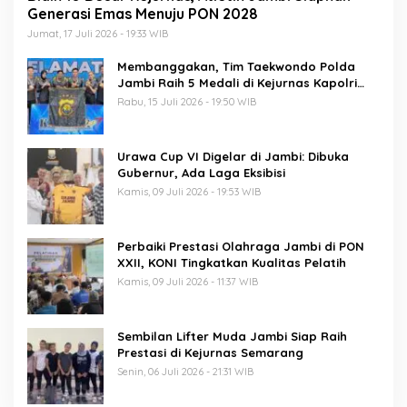
Generasi Emas Menuju PON 2028
Jumat, 17 Juli 2026 - 19:33 WIB
Membanggakan, Tim Taekwondo Polda
Jambi Raih 5 Medali di Kejurnas Kapolri
Cup 7
Rabu, 15 Juli 2026 - 19:50 WIB
Urawa Cup VI Digelar di Jambi: Dibuka
Gubernur, Ada Laga Eksibisi
Kamis, 09 Juli 2026 - 19:53 WIB
Perbaiki Prestasi Olahraga Jambi di PON
XXII, KONI Tingkatkan Kualitas Pelatih
Kamis, 09 Juli 2026 - 11:37 WIB
Sembilan Lifter Muda Jambi Siap Raih
Prestasi di Kejurnas Semarang
Senin, 06 Juli 2026 - 21:31 WIB