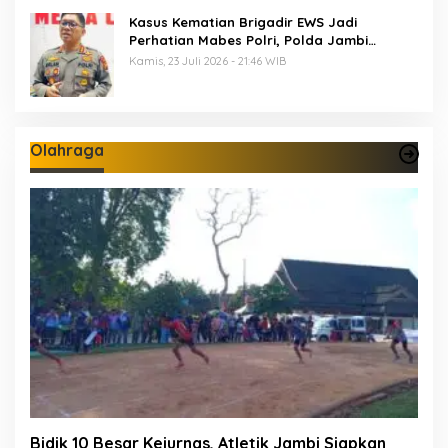
Kasus Kematian Brigadir EWS Jadi
Perhatian Mabes Polri, Polda Jambi
Periksa 18 Saksi
Kamis, 23 Juli 2026 - 21:46 WIB
Olahraga
Bidik 10 Besar Kejurnas, Atletik Jambi Siapkan