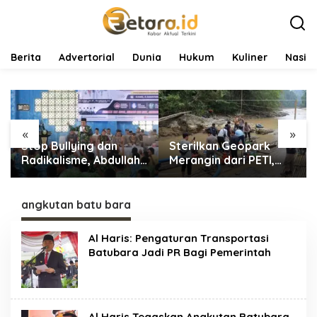
L
e
w
a
t
Berita
Advertorial
Dunia
Hukum
Kuliner
Nasio
i
k
e
k
o
«
»
n
Stop Bullying dan
Sterilkan Geopark
t
e
Radikalisme, Abdullah
Merangin dari PETI,
n
Sani Dorong Siswa
Tim Gabungan
Jadi Garda Terdepan
Temukan Empat Rakit
Bangsa
Tambang Ilegal
angkutan batu bara
Al Haris: Pengaturan Transportasi
Batubara Jadi PR Bagi Pemerintah
Al Haris Tegaskan Angkutan Batubara