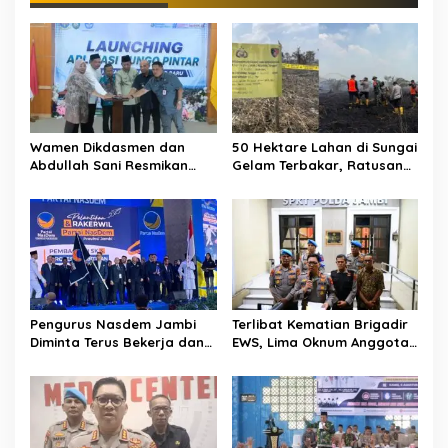
Wamen Dikdasmen dan
50 Hektare Lahan di Sungai
Abdullah Sani Resmikan
Gelam Terbakar, Ratusan
Bungo Pintar: Dorong
Personel dan Tiga Heli
Digitalisasi Pendidikan
Water Bombing Dikerahkan
Jambi
Lakukan Pemadaman
Pengurus Nasdem Jambi
Terlibat Kematian Brigadir
Diminta Terus Bekerja dan
EWS, Lima Oknum Anggota
Tingkatkan Perolehan
Polri Dipecat
Suara di Pemilu 2029