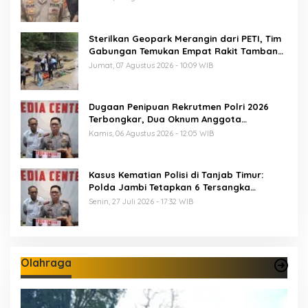
Sterilkan Geopark Merangin dari PETI, Tim
Gabungan Temukan Empat Rakit Tambang
Ilegal
Jumat, 07 Agustus 2026 - 10:09 WIB
Dugaan Penipuan Rekrutmen Polri 2026
Terbongkar, Dua Oknum Anggota
Diamankan Propam Polda Jambi
Kamis, 06 Agustus 2026 - 12:05 WIB
Kasus Kematian Polisi di Tanjab Timur:
Polda Jambi Tetapkan 6 Tersangka
Termasuk 5 Anggota Polri
Senin, 27 Juli 2026 - 17:32 WIB
Olahraga