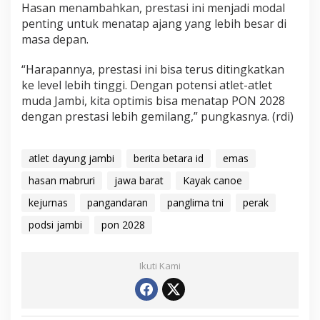
Hasan menambahkan, prestasi ini menjadi modal
penting untuk menatap ajang yang lebih besar di
masa depan.
“Harapannya, prestasi ini bisa terus ditingkatkan
ke level lebih tinggi. Dengan potensi atlet-atlet
muda Jambi, kita optimis bisa menatap PON 2028
dengan prestasi lebih gemilang,” pungkasnya. (rdi)
atlet dayung jambi
berita betara id
emas
hasan mabruri
jawa barat
Kayak canoe
kejurnas
pangandaran
panglima tni
perak
podsi jambi
pon 2028
Ikuti Kami