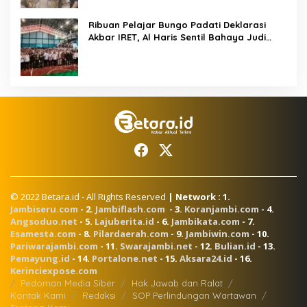
Ribuan Pelajar Bungo Padati Deklarasi
Akbar IRET, Al Haris Sentil Bahaya Judi
Online dan Radikalisme
© 2022 Betara.id - All Rights Reserved
| Network : 1.
Jambiseru.com
- 2.
Jambiflash.com
- 3.
Koranjambi.com
- 4.
Angsoduo.net
- 5.
Lajuberita.id
- 6.
Jambikata.com
- 7.
Esamesta.com
- 8.
Pilardaerah.com
- 9.
Jambiwin.com
- 10.
Pariwarajambi.com
- 11.
Swarajambi.net
- 12.
Bulian.id
- 13.
Pemayung.id
- 14.
Portalone.net
- 15.
Aksara24.id
- 16.
Kerinciexpose.com
Pedoman Media Siber
Hak Jawab dan Ralat
Kontak Kami
Redaksi
SOP Perlindungan Wartawan