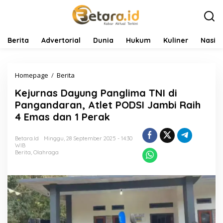
L
e
w
a
t
Berita
Advertorial
Dunia
Hukum
Kuliner
Nasio
i
k
e
Homepage
/
Berita
K
k
e
o
Kejurnas Dayung Panglima TNI di
j
n
u
t
Pangandaran, Atlet PODSI Jambi Raih
r
e
4 Emas dan 1 Perak
n
n
a
s
Betara.id
Minggu, 28 September 2025 - 14:30
WIB
D
Berita
,
Olahraga
a
y
u
n
g
P
a
n