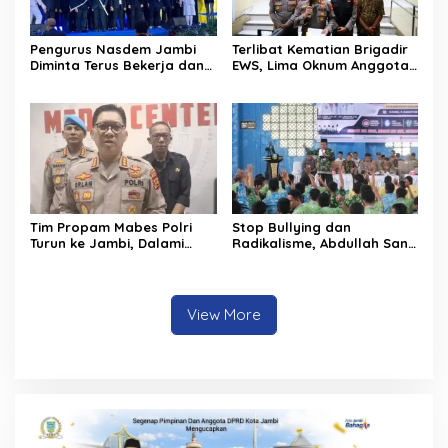
Pengurus Nasdem Jambi
Terlibat Kematian Brigadir
Diminta Terus Bekerja dan
EWS, Lima Oknum Anggota
Tingkatkan Perolehan
Polri Dipecat
Suara di Pemilu 2029
Tim Propam Mabes Polri
Stop Bullying dan
Turun ke Jambi, Dalami
Radikalisme, Abdullah Sani
Dugaan Penipuan
Dorong Siswa Jadi Garda
Rekrutmen Polri
Terdepan Bangsa
View More