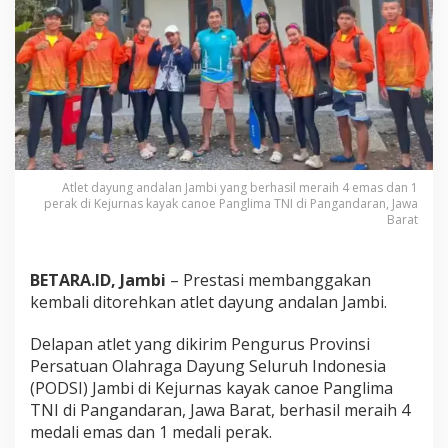
g
l
i
m
a
T
N
I
d
i
Atlet dayung andalan Jambi yang berhasil meraih 4 emas dan 1
P
perak di Kejurnas kayak canoe Panglima TNI di Pangandaran, Jawa
a
Barat
n
g
a
BETARA.ID, Jambi
– Prestasi membanggakan
n
d
kembali ditorehkan atlet dayung andalan Jambi.
a
r
Delapan atlet yang dikirim Pengurus Provinsi
a
Persatuan Olahraga Dayung Seluruh Indonesia
n
(PODSI) Jambi di Kejurnas kayak canoe Panglima
,
A
TNI di Pangandaran, Jawa Barat, berhasil meraih 4
t
medali emas dan 1 medali perak.
l