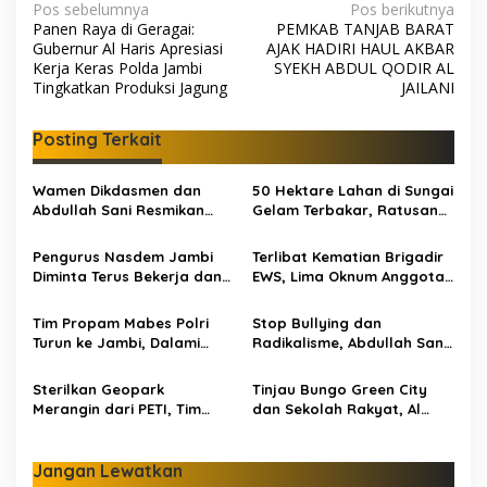
N
Pos sebelumnya
Pos berikutnya
Panen Raya di Geragai:
PEMKAB TANJAB BARAT
a
Gubernur Al Haris Apresiasi
AJAK HADIRI HAUL AKBAR
v
Kerja Keras Polda Jambi
SYEKH ABDUL QODIR AL
Tingkatkan Produksi Jagung
JAILANI
i
g
Posting Terkait
a
s
Wamen Dikdasmen dan
50 Hektare Lahan di Sungai
Abdullah Sani Resmikan
Gelam Terbakar, Ratusan
i
Bungo Pintar: Dorong
Personel dan Tiga Heli
p
Digitalisasi Pendidikan
Water Bombing Dikerahkan
Pengurus Nasdem Jambi
Terlibat Kematian Brigadir
Jambi
Lakukan Pemadaman
Diminta Terus Bekerja dan
EWS, Lima Oknum Anggota
o
Tingkatkan Perolehan
Polri Dipecat
s
Suara di Pemilu 2029
Tim Propam Mabes Polri
Stop Bullying dan
Turun ke Jambi, Dalami
Radikalisme, Abdullah Sani
Dugaan Penipuan
Dorong Siswa Jadi Garda
Rekrutmen Polri
Terdepan Bangsa
Sterilkan Geopark
Tinjau Bungo Green City
Merangin dari PETI, Tim
dan Sekolah Rakyat, Al
Gabungan Temukan Empat
Haris Tekankan Sinergi
Rakit Tambang Ilegal
Pendidikan dan
Infrastruktur
Jangan Lewatkan