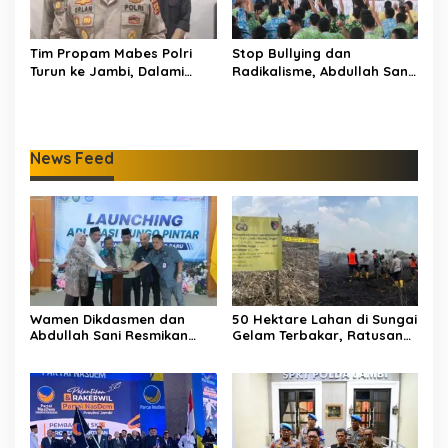
Tim Propam Mabes Polri
Stop Bullying dan
Turun ke Jambi, Dalami
Radikalisme, Abdullah Sani
Dugaan Penipuan
Dorong Siswa Jadi Garda
Rekrutmen Polri
Terdepan Bangsa
News Feed
Wamen Dikdasmen dan
50 Hektare Lahan di Sungai
Abdullah Sani Resmikan
Gelam Terbakar, Ratusan
Bungo Pintar: Dorong
Personel dan Tiga Heli
Digitalisasi Pendidikan
Water Bombing Dikerahkan
Jambi
Lakukan Pemadaman