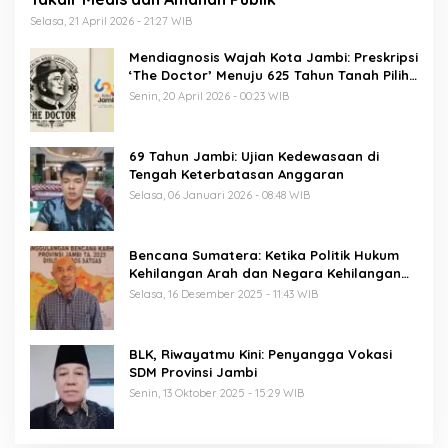
Selasa, 21 April 2026 - 21:27 WIB
Mendiagnosis Wajah Kota Jambi: Preskripsi
‘The Doctor’ Menuju 625 Tahun Tanah Pilih
Pusako Batuah
Senin, 20 April 2026 - 00:23 WIB
69 Tahun Jambi: Ujian Kedewasaan di
Tengah Keterbatasan Anggaran
Selasa, 06 Januari 2026 - 08:48 WIB
Bencana Sumatera: Ketika Politik Hukum
Kehilangan Arah dan Negara Kehilangan
Keberanian
Selasa, 16 Desember 2025 - 11:43 WIB
BLK, Riwayatmu Kini: Penyangga Vokasi
SDM Provinsi Jambi
Senin, 13 Oktober 2025 - 15:29 WIB