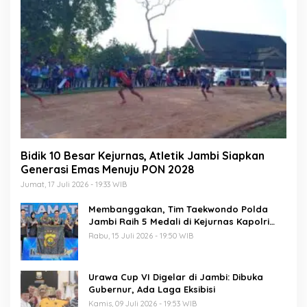
Bidik 10 Besar Kejurnas, Atletik Jambi Siapkan
Generasi Emas Menuju PON 2028
Jumat, 17 Juli 2026 - 19:33 WIB
Membanggakan, Tim Taekwondo Polda
Jambi Raih 5 Medali di Kejurnas Kapolri
Cup 7
Rabu, 15 Juli 2026 - 19:50 WIB
Urawa Cup VI Digelar di Jambi: Dibuka
Gubernur, Ada Laga Eksibisi
Kamis, 09 Juli 2026 - 19:53 WIB