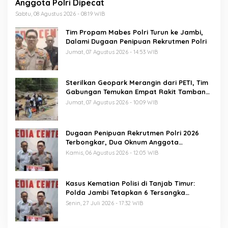
Anggota Polri Dipecat
Sabtu, 08 Agustus 2026 - 08:19 WIB
Tim Propam Mabes Polri Turun ke Jambi,
Dalami Dugaan Penipuan Rekrutmen Polri
Jumat, 07 Agustus 2026 - 14:53 WIB
Sterilkan Geopark Merangin dari PETI, Tim
Gabungan Temukan Empat Rakit Tambang
Ilegal
Jumat, 07 Agustus 2026 - 10:09 WIB
Dugaan Penipuan Rekrutmen Polri 2026
Terbongkar, Dua Oknum Anggota
Diamankan Propam Polda Jambi
Kamis, 06 Agustus 2026 - 12:05 WIB
Kasus Kematian Polisi di Tanjab Timur:
Polda Jambi Tetapkan 6 Tersangka
Termasuk 5 Anggota Polri
Senin, 27 Juli 2026 - 17:32 WIB