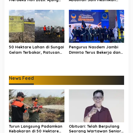
Olahraga yang Gerakkan
Bungo Pintar: Dorong
UMKM Jambi
Digitalisasi Pendidikan
Jambi
50 Hektare Lahan di Sungai
Pengurus Nasdem Jambi
Gelam Terbakar, Ratusan
Diminta Terus Bekerja dan
Personel dan Tiga Heli
Tingkatkan Perolehan
Water Bombing Dikerahkan
Suara di Pemilu 2029
Lakukan Pemadaman
News Feed
Turun Langsung Padamkan
Obituari: Telah Berpulang
Kebakaran di 50 Hektare
Seorang Wartawan Senior