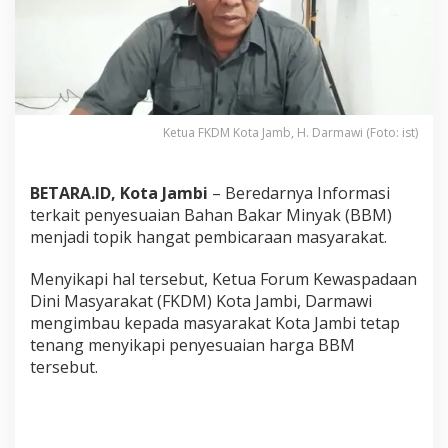
u
M
a
s
y
a
r
Ketua FKDM Kota Jamb, H. Darmawi (Foto: ist)
a
k
a
t
BETARA.ID, Kota Jambi
– Beredarnya Informasi
T
terkait penyesuaian Bahan Bakar Minyak (BBM)
e
menjadi topik hangat pembicaraan masyarakat.
n
a
Menyikapi hal tersebut, Ketua Forum Kewaspadaan
n
g
Dini Masyarakat (FKDM) Kota Jambi, Darmawi
S
mengimbau kepada masyarakat Kota Jambi tetap
i
tenang menyikapi penyesuaian harga BBM
k
tersebut.
a
p
i
P
e