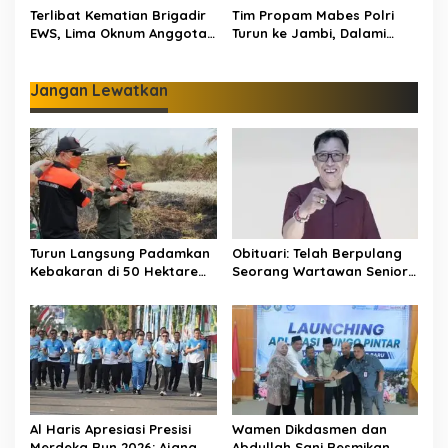
Water Bombing Dikerahkan
Suara di Pemilu 2029
Terlibat Kematian Brigadir
Tim Propam Mabes Polri
Lakukan Pemadaman
EWS, Lima Oknum Anggota
Turun ke Jambi, Dalami
Polri Dipecat
Dugaan Penipuan
Rekrutmen Polri
Jangan Lewatkan
Turun Langsung Padamkan
Obituari: Telah Berpulang
Kebakaran di 50 Hektare
Seorang Wartawan Senior
Lahan Gambut: Al Haris
Jambi Hery Farmansyah
Minta Desa di Jambi Siaga
Atau Hery Rawas
Karhutla
Al Haris Apresiasi Presisi
Wamen Dikdasmen dan
Merdeka Run 2026: Ajang
Abdullah Sani Resmikan