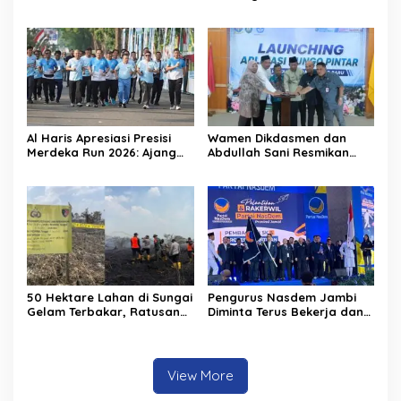
Lahan Gambut: Al Haris
Jambi Hery Farmansyah
Minta Desa di Jambi Siaga
Atau Hery Rawas
Karhutla
Al Haris Apresiasi Presisi
Wamen Dikdasmen dan
Merdeka Run 2026: Ajang
Abdullah Sani Resmikan
Olahraga yang Gerakkan
Bungo Pintar: Dorong
UMKM Jambi
Digitalisasi Pendidikan
Jambi
50 Hektare Lahan di Sungai
Pengurus Nasdem Jambi
Gelam Terbakar, Ratusan
Diminta Terus Bekerja dan
Personel dan Tiga Heli
Tingkatkan Perolehan
Water Bombing Dikerahkan
Suara di Pemilu 2029
Lakukan Pemadaman
View More