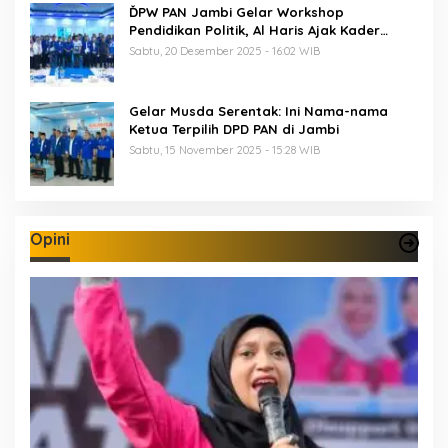
ĎPW PAN Jambi Gelar Workshop
Pendidikan Politik, Al Haris Ajak Kader
Perkuat Soliditas Jelang Pemilu 2029
Sabtu, 20 Desember 2025 - 16:02 WIB
Gelar Musda Serentak: Ini Nama-nama
Ketua Terpilih DPD PAN di Jambi
Sabtu, 15 November 2025 - 15:28 WIB
Opini