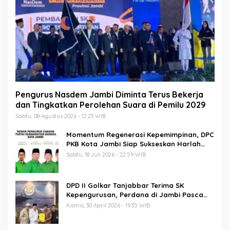
Pengurus Nasdem Jambi Diminta Terus Bekerja
dan Tingkatkan Perolehan Suara di Pemilu 2029
Sabtu, 08 Agustus 2026 - 12:23 WIB
Momentum Regenerasi Kepemimpinan, DPC
PKB Kota Jambi Siap Sukseskan Harlah
PKB ke-28
Sabtu, 18 Juli 2026 - 22:59 WIB
DPD II Golkar Tanjabbar Terima SK
Kepengurusan, Perdana di Jambi Pasca
Musda
Kamis, 30 April 2026 - 19:35 WIB