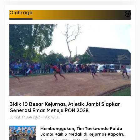
Olahraga
Bidik 10 Besar Kejurnas, Atletik Jambi Siapkan
Generasi Emas Menuju PON 2028
Jumat, 17 Juli 2026 - 19:33 WIB
Membanggakan, Tim Taekwondo Polda
Jambi Raih 5 Medali di Kejurnas Kapolri
Cup 7