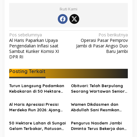
Ikuti Kami
N
Pos sebelumnya
Pos berikutnya
Al Haris Paparkan Upaya
Operasi Pasar Pemprov
a
Pengendalian Inflasi saat
Jambi di Pasar Angso Duo
v
Sambut Kunker Komisi XI
Baru Jambi
DPR RI
i
g
Posting Terkait
a
s
Turun Langsung Padamkan
Obituari: Telah Berpulang
Kebakaran di 50 Hektare
Seorang Wartawan Senior
i
Lahan Gambut: Al Haris
Jambi Hery Farmansyah
p
Minta Desa di Jambi Siaga
Atau Hery Rawas
Al Haris Apresiasi Presisi
Wamen Dikdasmen dan
Karhutla
Merdeka Run 2026: Ajang
Abdullah Sani Resmikan
o
Olahraga yang Gerakkan
Bungo Pintar: Dorong
s
UMKM Jambi
Digitalisasi Pendidikan
50 Hektare Lahan di Sungai
Pengurus Nasdem Jambi
Jambi
Gelam Terbakar, Ratusan
Diminta Terus Bekerja dan
Personel dan Tiga Heli
Tingkatkan Perolehan