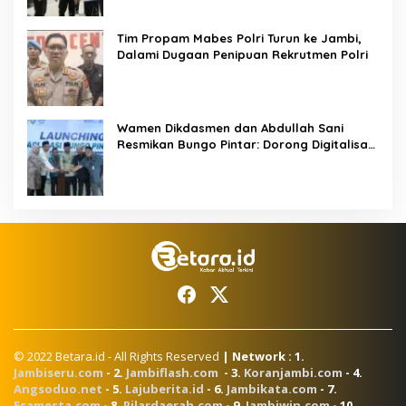
Tim Propam Mabes Polri Turun ke Jambi,
Dalami Dugaan Penipuan Rekrutmen Polri
Wamen Dikdasmen dan Abdullah Sani
Resmikan Bungo Pintar: Dorong Digitalisasi
Pendidikan Jambi
© 2022 Betara.id - All Rights Reserved
| Network : 1.
Jambiseru.com
- 2.
Jambiflash.com
- 3.
Koranjambi.com
- 4.
Angsoduo.net
- 5.
Lajuberita.id
- 6.
Jambikata.com
- 7.
Esamesta.com
- 8.
Pilardaerah.com
- 9.
Jambiwin.com
- 10.