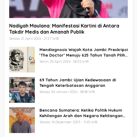
Nadiyah Maulana: Manifestasi Kartini di Antara
Takdir Medis dan Amanah Publik
Selasa, 21 April 2026 - 21:27 WIB
Mendiagnosis Wajah Kota Jambi: Preskripsi
‘The Doctor’ Menuju 625 Tahun Tanah Pilih
Pusako Batuah
Senin, 20 April 2026 - 00:23 WIB
69 Tahun Jambi: Ujian Kedewasaan di
Tengah Keterbatasan Anggaran
Selasa, 06 Januari 2026 - 08:48 WIB
Bencana Sumatera: Ketika Politik Hukum
Kehilangan Arah dan Negara Kehilangan
Keberanian
Selasa, 16 Desember 2025 - 11:43 WIB