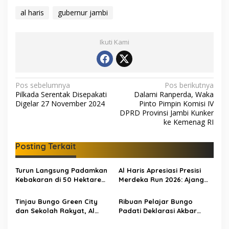
al haris
gubernur jambi
Ikuti Kami
N
Pos sebelumnya
Pos berikutnya
Pilkada Serentak Disepakati
Dalami Ranperda, Waka
a
Digelar 27 November 2024
Pinto Pimpin Komisi IV
v
DPRD Provinsi Jambi Kunker
ke Kemenag RI
i
g
Posting Terkait
a
s
Turun Langsung Padamkan
Al Haris Apresiasi Presisi
Kebakaran di 50 Hektare
Merdeka Run 2026: Ajang
i
Lahan Gambut: Al Haris
Olahraga yang Gerakkan
p
Minta Desa di Jambi Siaga
UMKM Jambi
Tinjau Bungo Green City
Ribuan Pelajar Bungo
Karhutla
dan Sekolah Rakyat, Al
Padati Deklarasi Akbar
o
Haris Tekankan Sinergi
IRET, Al Haris Sentil Bahaya