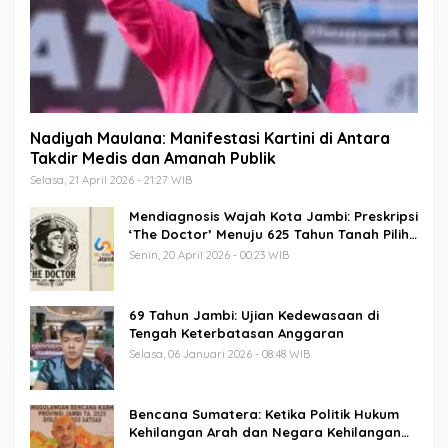
Nadiyah Maulana: Manifestasi Kartini di Antara
Takdir Medis dan Amanah Publik
Selasa, 21 April 2026 - 21:27 WIB
Mendiagnosis Wajah Kota Jambi: Preskripsi
‘The Doctor’ Menuju 625 Tahun Tanah Pilih
Pusako Batuah
Senin, 20 April 2026 - 00:23 WIB
69 Tahun Jambi: Ujian Kedewasaan di
Tengah Keterbatasan Anggaran
Selasa, 06 Januari 2026 - 08:48 WIB
Bencana Sumatera: Ketika Politik Hukum
Kehilangan Arah dan Negara Kehilangan