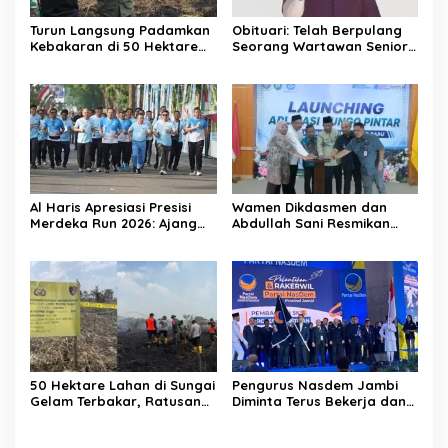
Turun Langsung Padamkan
Obituari: Telah Berpulang
Kebakaran di 50 Hektare
Seorang Wartawan Senior
Lahan Gambut: Al Haris
Jambi Hery Farmansyah
Minta Desa di Jambi Siaga
Atau Hery Rawas
Karhutla
Al Haris Apresiasi Presisi
Wamen Dikdasmen dan
Merdeka Run 2026: Ajang
Abdullah Sani Resmikan
Olahraga yang Gerakkan
Bungo Pintar: Dorong
UMKM Jambi
Digitalisasi Pendidikan
Jambi
50 Hektare Lahan di Sungai
Pengurus Nasdem Jambi
Gelam Terbakar, Ratusan
Diminta Terus Bekerja dan
Personel dan Tiga Heli
Tingkatkan Perolehan
Water Bombing Dikerahkan
Suara di Pemilu 2029