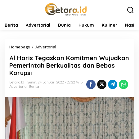
L
e
w
a
t
Berita
Advertorial
Dunia
Hukum
Kuliner
Nasio
i
k
e
Homepage
/
Advertorial
A
k
l
o
Al Haris Tegaskan Komitmen Wujudkan
H
n
a
t
Pemerintah Berkualitas dan Bebas
r
e
Korupsi
i
n
s
Betara.id
Senin, 24 Januari 2022 - 22:22 WIB
T
Advertorial
,
Berita
e
g
a
s
k
a
n
K
o