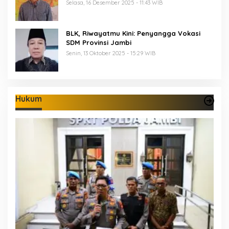
Keberanian
Selasa, 16 Desember 2025 - 11:43 WIB
BLK, Riwayatmu Kini: Penyangga Vokasi
SDM Provinsi Jambi
Senin, 13 Oktober 2025 - 15:29 WIB
Hukum