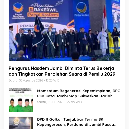
Pengurus Nasdem Jambi Diminta Terus Bekerja
dan Tingkatkan Perolehan Suara di Pemilu 2029
Sabtu, 08 Agustus 2026 - 12:23 WIB
Momentum Regenerasi Kepemimpinan, DPC
PKB Kota Jambi Siap Sukseskan Harlah
PKB ke-28
Sabtu, 18 Juli 2026 - 22:59 WIB
DPD II Golkar Tanjabbar Terima SK
Kepengurusan, Perdana di Jambi Pasca