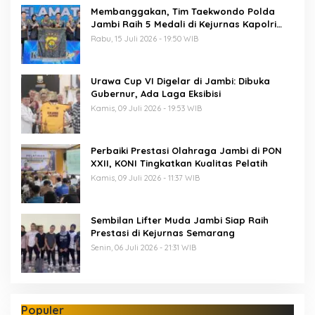
Membanggakan, Tim Taekwondo Polda
Jambi Raih 5 Medali di Kejurnas Kapolri
Cup 7
Rabu, 15 Juli 2026 - 19:50 WIB
Urawa Cup VI Digelar di Jambi: Dibuka
Gubernur, Ada Laga Eksibisi
Kamis, 09 Juli 2026 - 19:53 WIB
Perbaiki Prestasi Olahraga Jambi di PON
XXII, KONI Tingkatkan Kualitas Pelatih
Kamis, 09 Juli 2026 - 11:37 WIB
Sembilan Lifter Muda Jambi Siap Raih
Prestasi di Kejurnas Semarang
Senin, 06 Juli 2026 - 21:31 WIB
Populer