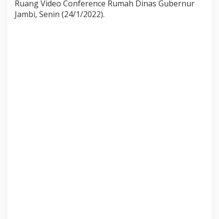
Ruang Video Conference Rumah Dinas Gubernur
e
Jambi, Senin (24/1/2022).
r
k
u
a
l
i
t
a
s
d
a
n
B
e
b
a
s
K
o
r
u
p
s
i