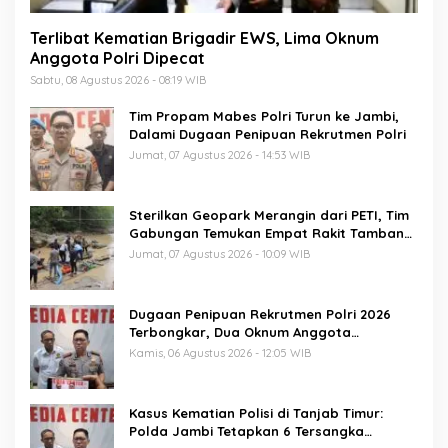
Terlibat Kematian Brigadir EWS, Lima Oknum
Anggota Polri Dipecat
Sabtu, 08 Agustus 2026 - 08:19 WIB
Tim Propam Mabes Polri Turun ke Jambi,
Dalami Dugaan Penipuan Rekrutmen Polri
Jumat, 07 Agustus 2026 - 14:53 WIB
Sterilkan Geopark Merangin dari PETI, Tim
Gabungan Temukan Empat Rakit Tambang
Ilegal
Jumat, 07 Agustus 2026 - 10:09 WIB
Dugaan Penipuan Rekrutmen Polri 2026
Terbongkar, Dua Oknum Anggota
Diamankan Propam Polda Jambi
Kamis, 06 Agustus 2026 - 12:05 WIB
Kasus Kematian Polisi di Tanjab Timur:
Polda Jambi Tetapkan 6 Tersangka