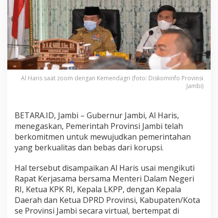
m
i
t
m
e
n
W
u
j
Al Haris saat zoom dengan Kemendagri (foto: Diskominfo Provinsi
u
Jambi)
d
k
a
BETARA.ID, Jambi – Gubernur Jambi, Al Haris,
n
menegaskan, Pemerintah Provinsi Jambi telah
P
e
berkomitmen untuk mewujudkan pemerintahan
m
yang berkualitas dan bebas dari korupsi.
e
r
Hal tersebut disampaikan Al Haris usai mengikuti
i
Rapat Kerjasama bersama Menteri Dalam Negeri
n
t
RI, Ketua KPK RI, Kepala LKPP, dengan Kepala
a
Daerah dan Ketua DPRD Provinsi, Kabupaten/Kota
h
se Provinsi Jambi secara virtual, bertempat di
B