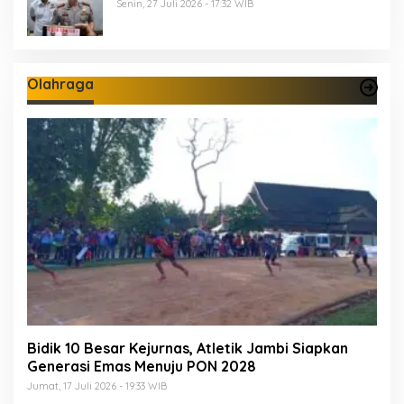
Termasuk 5 Anggota Polri
Senin, 27 Juli 2026 - 17:32 WIB
Olahraga
Bidik 10 Besar Kejurnas, Atletik Jambi Siapkan
Generasi Emas Menuju PON 2028
Jumat, 17 Juli 2026 - 19:33 WIB