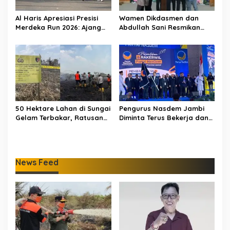
Al Haris Apresiasi Presisi
Wamen Dikdasmen dan
Merdeka Run 2026: Ajang
Abdullah Sani Resmikan
Olahraga yang Gerakkan
Bungo Pintar: Dorong
UMKM Jambi
Digitalisasi Pendidikan
Jambi
50 Hektare Lahan di Sungai
Pengurus Nasdem Jambi
Gelam Terbakar, Ratusan
Diminta Terus Bekerja dan
Personel dan Tiga Heli
Tingkatkan Perolehan
Water Bombing Dikerahkan
Suara di Pemilu 2029
Lakukan Pemadaman
News Feed