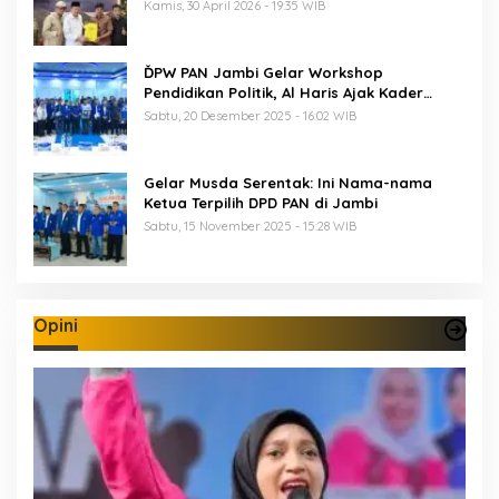
Musda
Kamis, 30 April 2026 - 19:35 WIB
ĎPW PAN Jambi Gelar Workshop
Pendidikan Politik, Al Haris Ajak Kader
Perkuat Soliditas Jelang Pemilu 2029
Sabtu, 20 Desember 2025 - 16:02 WIB
Gelar Musda Serentak: Ini Nama-nama
Ketua Terpilih DPD PAN di Jambi
Sabtu, 15 November 2025 - 15:28 WIB
Opini