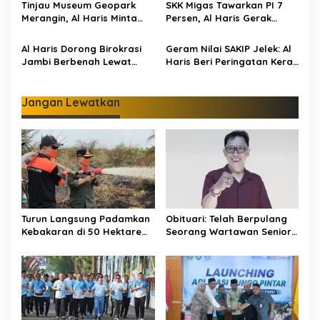
s
Pendidikan dan
Judi Online dan
Tinjau Museum Geopark
SKK Migas Tawarkan PI 7
Infrastruktur
Radikalisme
Merangin, Al Haris Minta
Persen, Al Haris Gerak
Pengelola Genjot Inovasi
Cepat Bahas Bersama
dan Tambah Koleksi
BUMD dan Pansus
Al Haris Dorong Birokrasi
Geram Nilai SAKIP Jelek: Al
Jambi Berbenah Lewat
Haris Beri Peringatan Keras
Evaluasi SAKIP 2025
ke OPD Jambi
Jangan Lewatkan
Turun Langsung Padamkan
Obituari: Telah Berpulang
Kebakaran di 50 Hektare
Seorang Wartawan Senior
Lahan Gambut: Al Haris
Jambi Hery Farmansyah
Minta Desa di Jambi Siaga
Atau Hery Rawas
Karhutla