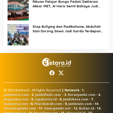
Ribuan Pelajar Bungo Padati Deklarasi
Akbar IRET, Al Haris Sentil Bahaya Judi
Online dan Radikalisme
Stop Bullying dan Radikalisme, Abdullah
Sani Dorong Siswa Jadi Garda Terdepan
Bangsa
© 2022 Betara.id - All Rights Reserved
| Network : 1.
Jambiseru.com
- 2.
Jambiflash.com
- 3.
Koranjambi.com
- 4.
Angsoduo.net
- 5.
Lajuberita.id
- 6.
Jambikata.com
- 7.
Esamesta.com
- 8.
Pilardaerah.com
- 9.
Jambiwin.com
- 10.
Pariwarajambi.com
- 11.
Swarajambi.net
- 12.
Bulian.id
- 13.
Pemayung.id
- 14.
Portalone.net
- 15.
Aksara24.id
- 16.