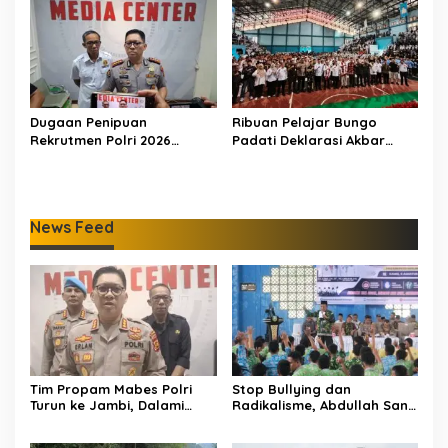
Infrastruktur
Dugaan Penipuan
Ribuan Pelajar Bungo
Rekrutmen Polri 2026
Padati Deklarasi Akbar
Terbongkar, Dua Oknum
IRET, Al Haris Sentil Bahaya
Anggota Diamankan
Judi Online dan
Propam Polda Jambi
Radikalisme
News Feed
Tim Propam Mabes Polri
Stop Bullying dan
Turun ke Jambi, Dalami
Radikalisme, Abdullah Sani
Dugaan Penipuan
Dorong Siswa Jadi Garda
Rekrutmen Polri
Terdepan Bangsa