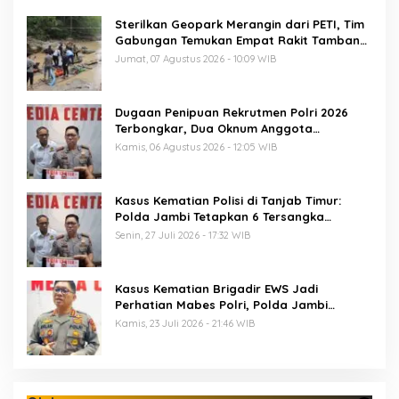
Sterilkan Geopark Merangin dari PETI, Tim
Gabungan Temukan Empat Rakit Tambang
Ilegal
Jumat, 07 Agustus 2026 - 10:09 WIB
Dugaan Penipuan Rekrutmen Polri 2026
Terbongkar, Dua Oknum Anggota
Diamankan Propam Polda Jambi
Kamis, 06 Agustus 2026 - 12:05 WIB
Kasus Kematian Polisi di Tanjab Timur:
Polda Jambi Tetapkan 6 Tersangka
Termasuk 5 Anggota Polri
Senin, 27 Juli 2026 - 17:32 WIB
Kasus Kematian Brigadir EWS Jadi
Perhatian Mabes Polri, Polda Jambi
Periksa 18 Saksi
Kamis, 23 Juli 2026 - 21:46 WIB