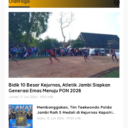
Olahraga
Bidik 10 Besar Kejurnas, Atletik Jambi Siapkan
Generasi Emas Menuju PON 2028
Jumat, 17 Juli 2026 - 19:33 WIB
Membanggakan, Tim Taekwondo Polda
Jambi Raih 5 Medali di Kejurnas Kapolri
Cup 7
Rabu, 15 Juli 2026 - 19:50 WIB