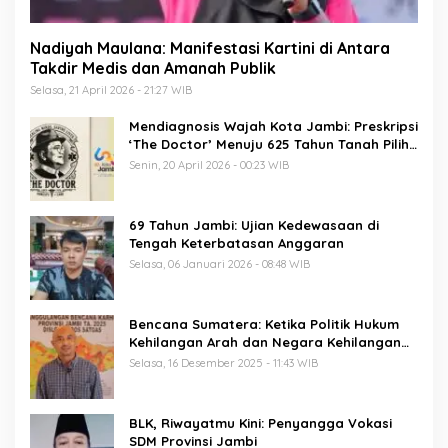
Nadiyah Maulana: Manifestasi Kartini di Antara
Takdir Medis dan Amanah Publik
Selasa, 21 April 2026 - 21:27 WIB
Mendiagnosis Wajah Kota Jambi: Preskripsi
‘The Doctor’ Menuju 625 Tahun Tanah Pilih
Pusako Batuah
Senin, 20 April 2026 - 00:23 WIB
69 Tahun Jambi: Ujian Kedewasaan di
Tengah Keterbatasan Anggaran
Selasa, 06 Januari 2026 - 08:48 WIB
Bencana Sumatera: Ketika Politik Hukum
Kehilangan Arah dan Negara Kehilangan
Keberanian
Selasa, 16 Desember 2025 - 11:43 WIB
BLK, Riwayatmu Kini: Penyangga Vokasi
SDM Provinsi Jambi