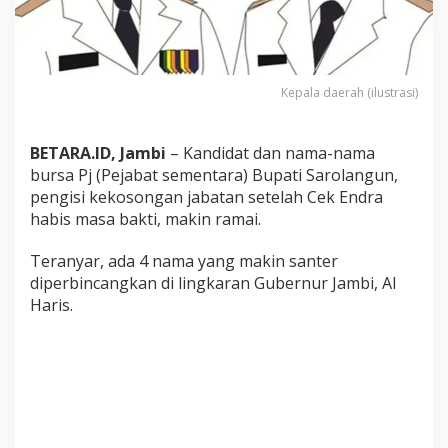
u
k
i
P
o
Kepala daerah (ilustrasi)
s
i
s
BETARA.ID, Jambi
– Kandidat dan nama-nama
i
P
bursa Pj (Pejabat sementara) Bupati Sarolangun,
J
pengisi kekosongan jabatan setelah Cek Endra
B
habis masa bakti, makin ramai.
u
p
Teranyar, ada 4 nama yang makin santer
a
t
diperbincangkan di lingkaran Gubernur Jambi, Al
i
Haris.
S
a
r
o
l
a
n
g