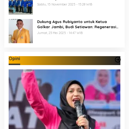
Sabtu, 15 November 2025 - 15:28 WIB
Dukung Agus Rubiyanto untuk Ketua
Golkar Jambi, Budi Setiawan: Regenerasi
Kepemimpinan Wajib Berjalan
Jumat, 23 Mei 2025 - 14:47 WIB
Opini