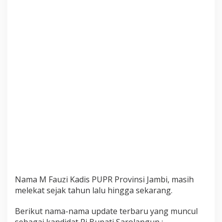
u
n
,
B
e
r
i
k
u
t
P
r
o
f
i
l
n
y
a
Nama M Fauzi Kadis PUPR Provinsi Jambi, masih
melekat sejak tahun lalu hingga sekarang.
Berikut nama-nama update terbaru yang muncul