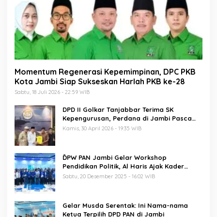
Momentum Regenerasi Kepemimpinan, DPC PKB
Kota Jambi Siap Sukseskan Harlah PKB ke-28
Sabtu, 18 Juli 2026 - 22:59 WIB
DPD II Golkar Tanjabbar Terima SK
Kepengurusan, Perdana di Jambi Pasca
Musda
Kamis, 30 April 2026 - 19:35 WIB
ĎPW PAN Jambi Gelar Workshop
Pendidikan Politik, Al Haris Ajak Kader
Perkuat Soliditas Jelang Pemilu 2029
Sabtu, 20 Desember 2025 - 16:02 WIB
Gelar Musda Serentak: Ini Nama-nama
Ketua Terpilih DPD PAN di Jambi