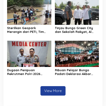
Sterilkan Geopark
Tinjau Bungo Green City
Merangin dari PETI, Tim
dan Sekolah Rakyat, Al
Gabungan Temukan Empat
Haris Tekankan Sinergi
Rakit Tambang Ilegal
Pendidikan dan
Infrastruktur
Dugaan Penipuan
Ribuan Pelajar Bungo
Rekrutmen Polri 2026
Padati Deklarasi Akbar
Terbongkar, Dua Oknum
IRET, Al Haris Sentil Bahaya
Anggota Diamankan
Judi Online dan
Propam Polda Jambi
Radikalisme
View More