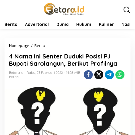
L
e
w
a
t
Berita
Advertorial
Dunia
Hukum
Kuliner
Nasio
i
k
e
Homepage
/
Berita
4
k
N
o
4 Nama Ini Senter Duduki Posisi PJ
a
n
m
t
Bupati Sarolangun, Berikut Profilnya
a
e
I
n
Betara.id
Rabu, 23 Februari 2022 - 14:08 WIB
Berita
n
i
S
e
n
t
e
r
D
u
d