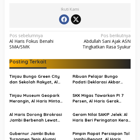
Ikuti Kami
N
Pos sebelumnya
Pos berikutnya
Al Haris Fokus Benahi
Abdullah Sani Ajak ASN
a
SMA/SMK
Tingkatkan Rasa Syukur
v
i
Posting Terkait
g
Tinjau Bungo Green City
Ribuan Pelajar Bungo
a
dan Sekolah Rakyat, Al
Padati Deklarasi Akbar
s
Haris Tekankan Sinergi
IRET, Al Haris Sentil Bahaya
Pendidikan dan
Judi Online dan
Tinjau Museum Geopark
SKK Migas Tawarkan PI 7
i
Infrastruktur
Radikalisme
Merangin, Al Haris Minta
Persen, Al Haris Gerak
p
Pengelola Genjot Inovasi
Cepat Bahas Bersama
dan Tambah Koleksi
BUMD dan Pansus
o
Al Haris Dorong Birokrasi
Geram Nilai SAKIP Jelek: Al
Jambi Berbenah Lewat
Haris Beri Peringatan Keras
s
Evaluasi SAKIP 2025
ke OPD Jambi
Gubernur Jambi Buka
Pimpin Rapat Persiapan Tol
Turnamen Tenis Alumni
Jambi-Rengat, Al Haris