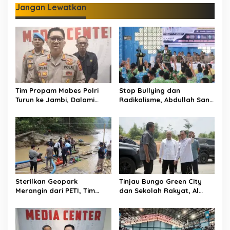
Jangan Lewatkan
Tim Propam Mabes Polri
Stop Bullying dan
Turun ke Jambi, Dalami
Radikalisme, Abdullah Sani
Dugaan Penipuan
Dorong Siswa Jadi Garda
Rekrutmen Polri
Terdepan Bangsa
Sterilkan Geopark
Tinjau Bungo Green City
Merangin dari PETI, Tim
dan Sekolah Rakyat, Al
Gabungan Temukan Empat
Haris Tekankan Sinergi
Rakit Tambang Ilegal
Pendidikan dan
Infrastruktur