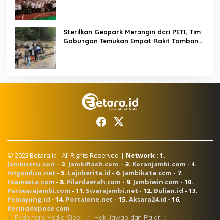
Online dan Radikalisme
Sterilkan Geopark Merangin dari PETI, Tim
Gabungan Temukan Empat Rakit Tambang
Ilegal
© 2022 Betara.id - All Rights Reserved
| Network : 1.
Jambiseru.com
- 2.
Jambiflash.com
- 3.
Koranjambi.com
- 4.
Angsoduo.net
- 5.
Lajuberita.id
- 6.
Jambikata.com
- 7.
Esamesta.com
- 8.
Pilardaerah.com
- 9.
Jambiwin.com
- 10.
Pariwarajambi.com
- 11.
Swarajambi.net
- 12.
Bulian.id
- 13.
Pemayung.id
- 14.
Portalone.net
- 15.
Aksara24.id
- 16.
Kerinciexpose.com
Pedoman Media Siber
Hak Jawab dan Ralat