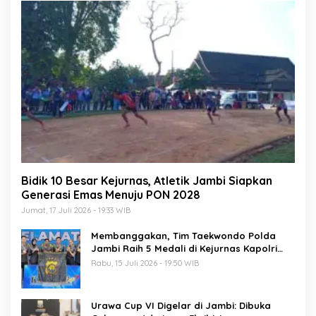
Bidik 10 Besar Kejurnas, Atletik Jambi Siapkan
Generasi Emas Menuju PON 2028
Jumat, 17 Juli 2026 - 19:33 WIB
Membanggakan, Tim Taekwondo Polda
Jambi Raih 5 Medali di Kejurnas Kapolri
Cup 7
Rabu, 15 Juli 2026 - 19:50 WIB
Urawa Cup VI Digelar di Jambi: Dibuka