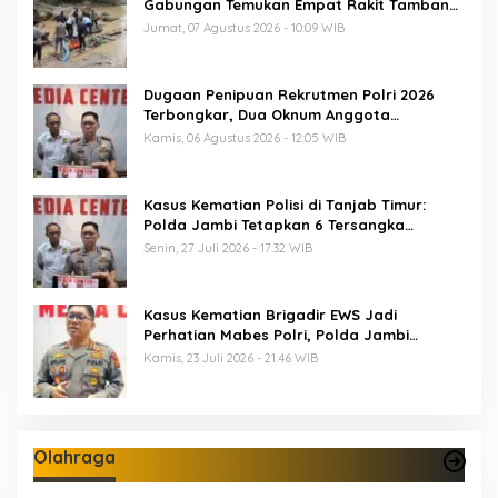
Gabungan Temukan Empat Rakit Tambang
Ilegal
Jumat, 07 Agustus 2026 - 10:09 WIB
Dugaan Penipuan Rekrutmen Polri 2026
Terbongkar, Dua Oknum Anggota
Diamankan Propam Polda Jambi
Kamis, 06 Agustus 2026 - 12:05 WIB
Kasus Kematian Polisi di Tanjab Timur:
Polda Jambi Tetapkan 6 Tersangka
Termasuk 5 Anggota Polri
Senin, 27 Juli 2026 - 17:32 WIB
Kasus Kematian Brigadir EWS Jadi
Perhatian Mabes Polri, Polda Jambi
Periksa 18 Saksi
Kamis, 23 Juli 2026 - 21:46 WIB
Olahraga