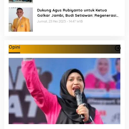
Dukung Agus Rubiyanto untuk Ketua
Golkar Jambi, Budi Setiawan: Regenerasi
Kepemimpinan Wajib Berjalan
Jumat, 23 Mei 2025 - 14:47 WIB
Opini