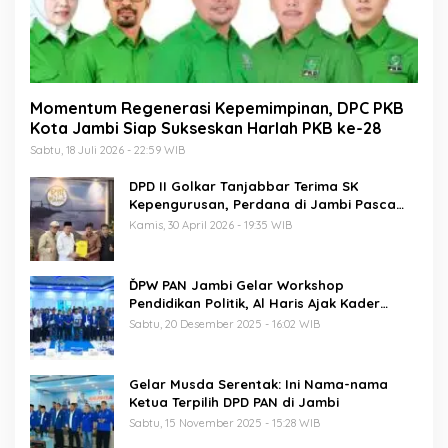
Momentum Regenerasi Kepemimpinan, DPC PKB
Kota Jambi Siap Sukseskan Harlah PKB ke-28
Sabtu, 18 Juli 2026 - 22:59 WIB
DPD II Golkar Tanjabbar Terima SK
Kepengurusan, Perdana di Jambi Pasca
Musda
Kamis, 30 April 2026 - 19:35 WIB
ĎPW PAN Jambi Gelar Workshop
Pendidikan Politik, Al Haris Ajak Kader
Perkuat Soliditas Jelang Pemilu 2029
Sabtu, 20 Desember 2025 - 16:02 WIB
Gelar Musda Serentak: Ini Nama-nama
Ketua Terpilih DPD PAN di Jambi
Sabtu, 15 November 2025 - 15:28 WIB