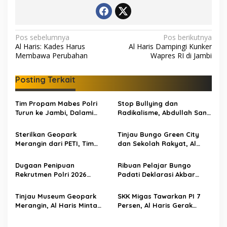
N
Pos sebelumnya
Pos berikutnya
Al Haris: Kades Harus
Al Haris Dampingi Kunker
a
Membawa Perubahan
Wapres RI di Jambi
v
i
Posting Terkait
g
Tim Propam Mabes Polri
Stop Bullying dan
a
Turun ke Jambi, Dalami
Radikalisme, Abdullah Sani
s
Dugaan Penipuan
Dorong Siswa Jadi Garda
Rekrutmen Polri
Terdepan Bangsa
Sterilkan Geopark
Tinjau Bungo Green City
i
Merangin dari PETI, Tim
dan Sekolah Rakyat, Al
p
Gabungan Temukan Empat
Haris Tekankan Sinergi
Rakit Tambang Ilegal
Pendidikan dan
o
Dugaan Penipuan
Ribuan Pelajar Bungo
Infrastruktur
Rekrutmen Polri 2026
Padati Deklarasi Akbar
s
Terbongkar, Dua Oknum
IRET, Al Haris Sentil Bahaya
Anggota Diamankan
Judi Online dan
Tinjau Museum Geopark
SKK Migas Tawarkan PI 7
Propam Polda Jambi
Radikalisme
Merangin, Al Haris Minta
Persen, Al Haris Gerak
Pengelola Genjot Inovasi
Cepat Bahas Bersama
dan Tambah Koleksi
BUMD dan Pansus