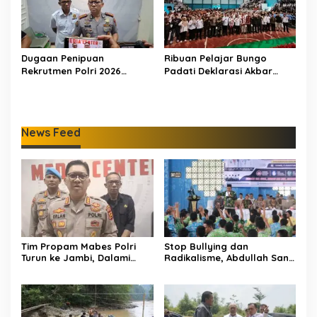
Dugaan Penipuan
Ribuan Pelajar Bungo
Rekrutmen Polri 2026
Padati Deklarasi Akbar
Terbongkar, Dua Oknum
IRET, Al Haris Sentil Bahaya
Anggota Diamankan
Judi Online dan
Propam Polda Jambi
Radikalisme
News Feed
Tim Propam Mabes Polri
Stop Bullying dan
Turun ke Jambi, Dalami
Radikalisme, Abdullah Sani
Dugaan Penipuan
Dorong Siswa Jadi Garda
Rekrutmen Polri
Terdepan Bangsa