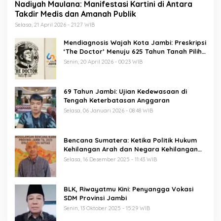
Nadiyah Maulana: Manifestasi Kartini di Antara
Takdir Medis dan Amanah Publik
Selasa, 21 April 2026 - 21:27 WIB
Mendiagnosis Wajah Kota Jambi: Preskripsi
‘The Doctor’ Menuju 625 Tahun Tanah Pilih
Pusako Batuah
Senin, 20 April 2026 - 00:23 WIB
69 Tahun Jambi: Ujian Kedewasaan di
Tengah Keterbatasan Anggaran
Selasa, 06 Januari 2026 - 08:48 WIB
Bencana Sumatera: Ketika Politik Hukum
Kehilangan Arah dan Negara Kehilangan
Keberanian
Selasa, 16 Desember 2025 - 11:43 WIB
BLK, Riwayatmu Kini: Penyangga Vokasi
SDM Provinsi Jambi
Senin, 13 Oktober 2025 - 15:29 WIB