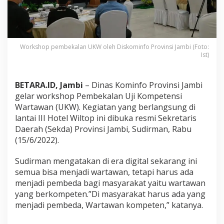
n
U
K
W
D
Workshop pembekalan UKW oleh Diskominfo Provinsi Jambi (Foto:
i
Ist)
g
e
l
BETARA.ID, Jambi
– Dinas Kominfo Provinsi Jambi
a
r
gelar workshop Pembekalan Uji Kompetensi
D
Wartawan (UKW). Kegiatan yang berlangsung di
i
lantai III Hotel Wiltop ini dibuka resmi Sekretaris
s
Daerah (Sekda) Provinsi Jambi, Sudirman, Rabu
k
(15/6/2022).
o
m
i
Sudirman mengatakan di era digital sekarang ini
n
semua bisa menjadi wartawan, tetapi harus ada
f
menjadi pembeda bagi masyarakat yaitu wartawan
o
yang berkompeten.”Di masyarakat harus ada yang
J
a
menjadi pembeda, Wartawan kompeten,” katanya.
m
b