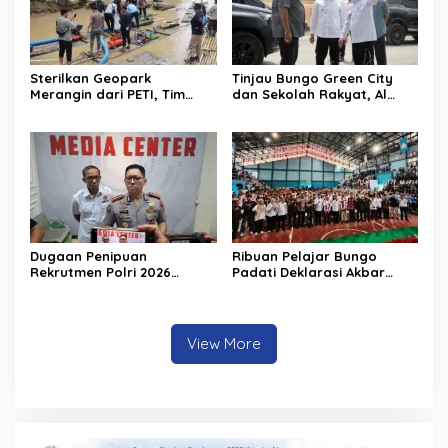
Sterilkan Geopark
Tinjau Bungo Green City
Merangin dari PETI, Tim
dan Sekolah Rakyat, Al
Gabungan Temukan Empat
Haris Tekankan Sinergi
Rakit Tambang Ilegal
Pendidikan dan
Infrastruktur
Dugaan Penipuan
Ribuan Pelajar Bungo
Rekrutmen Polri 2026
Padati Deklarasi Akbar
Terbongkar, Dua Oknum
IRET, Al Haris Sentil Bahaya
Anggota Diamankan
Judi Online dan
Propam Polda Jambi
Radikalisme
View More