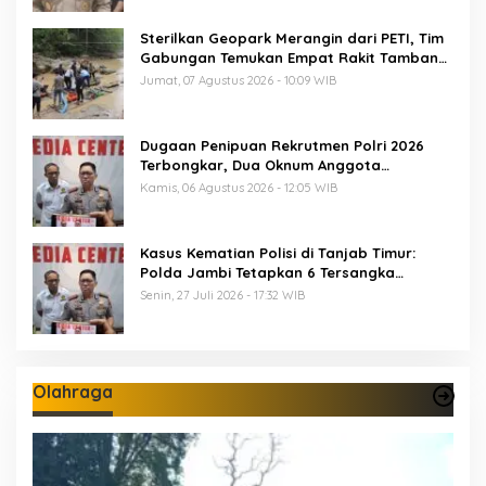
Sterilkan Geopark Merangin dari PETI, Tim
Gabungan Temukan Empat Rakit Tambang
Ilegal
Jumat, 07 Agustus 2026 - 10:09 WIB
Dugaan Penipuan Rekrutmen Polri 2026
Terbongkar, Dua Oknum Anggota
Diamankan Propam Polda Jambi
Kamis, 06 Agustus 2026 - 12:05 WIB
Kasus Kematian Polisi di Tanjab Timur:
Polda Jambi Tetapkan 6 Tersangka
Termasuk 5 Anggota Polri
Senin, 27 Juli 2026 - 17:32 WIB
Olahraga