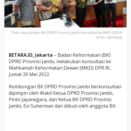
D
P
R
D
P
r
Pinto saat pimpin BK DPRD Provinsi Jambi konsultasi ke MKD DPR RI
o
(Foto: istimewa)
v
i
n
BETARA.ID, Jakarta
– Badan Kehormatan (BK)
s
i
DPRD Provinsi Jambi, melakukan konsultasi ke
J
Mahkamah Kehormatan Dewan (MKD) DPR RI,
a
Jumat 20 Mei 2022.
m
b
Rombongan BK DPRD Provinsi Jambi berkonsultasi
i
K
dipimpin oleh Wakil Ketua DPRD Provinsi Jambi,
o
Pinto Jayanegara, dan Ketua BK DPRD Provinsi
n
Jambi, Evi Suherman dan diikuti oleh anggota BK.
s
u
l
t
a