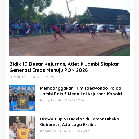
Bidik 10 Besar Kejurnas, Atletik Jambi Siapkan
Generasi Emas Menuju PON 2028
Jumat, 17 Juli 2026 - 19:33 WIB
Membanggakan, Tim Taekwondo Polda
Jambi Raih 5 Medali di Kejurnas Kapolri
Cup 7
Rabu, 15 Juli 2026 - 19:50 WIB
Urawa Cup VI Digelar di Jambi: Dibuka
Gubernur, Ada Laga Eksibisi
Kamis, 09 Juli 2026 - 19:53 WIB