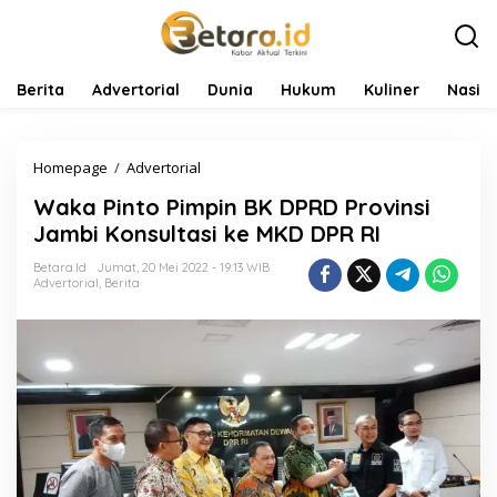
L
e
w
a
t
Berita
Advertorial
Dunia
Hukum
Kuliner
Nasio
i
k
e
Homepage
/
Advertorial
W
k
a
o
Waka Pinto Pimpin BK DPRD Provinsi
k
n
a
t
Jambi Konsultasi ke MKD DPR RI
P
e
i
n
Betara.id
Jumat, 20 Mei 2022 - 19:13 WIB
Advertorial
,
Berita
n
t
o
P
i
m
p
i
n
B
K