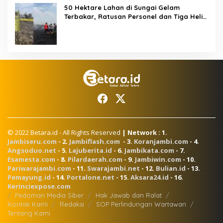
50 Hektare Lahan di Sungai Gelam
Terbakar, Ratusan Personel dan Tiga Heli
Water Bombing Dikerahkan Lakukan
Pemadaman
© 2022 Betara.id - All Rights Reserved
| Network : 1.
Jambiseru.com
- 2.
Jambiflash.com
- 3.
Koranjambi.com
- 4.
Angsoduo.net
- 5.
Lajuberita.id
- 6.
Jambikata.com
- 7.
Esamesta.com
- 8.
Pilardaerah.com
- 9.
Jambiwin.com
- 10.
Pariwarajambi.com
- 11.
Swarajambi.net
- 12.
Bulian.id
- 13.
Pemayung.id
- 14.
Portalone.net
- 15.
Aksara24.id
- 16.
Kerinciexpose.com
Pedoman Media Siber
Hak Jawab dan Ralat
Kontak Kami
Redaksi
SOP Perlindungan Wartawan
Tentang Kami