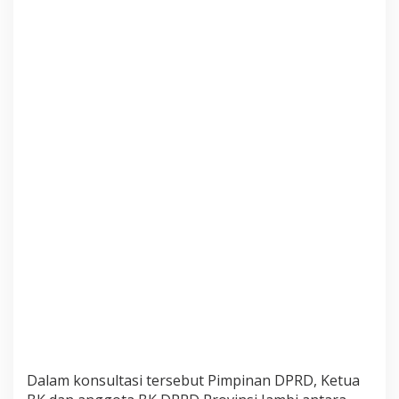
s
i
k
e
M
K
D
D
P
R
R
I
Dalam konsultasi tersebut Pimpinan DPRD, Ketua