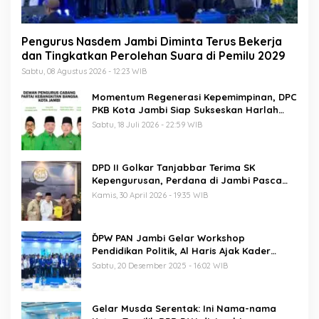
Pengurus Nasdem Jambi Diminta Terus Bekerja
dan Tingkatkan Perolehan Suara di Pemilu 2029
Sabtu, 08 Agustus 2026 - 12:23 WIB
Momentum Regenerasi Kepemimpinan, DPC
PKB Kota Jambi Siap Sukseskan Harlah
PKB ke-28
Sabtu, 18 Juli 2026 - 22:59 WIB
DPD II Golkar Tanjabbar Terima SK
Kepengurusan, Perdana di Jambi Pasca
Musda
Kamis, 30 April 2026 - 19:35 WIB
ĎPW PAN Jambi Gelar Workshop
Pendidikan Politik, Al Haris Ajak Kader
Perkuat Soliditas Jelang Pemilu 2029
Sabtu, 20 Desember 2025 - 16:02 WIB
Gelar Musda Serentak: Ini Nama-nama