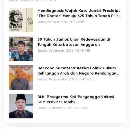
Mendiagnosis Wajah Kota Jambi: Preskripsi
‘The Doctor’ Menuju 625 Tahun Tanah Pilih
Pusako Batuah
Senin, 20 April 2026 - 00:23 WIB
69 Tahun Jambi: Ujian Kedewasaan di
Tengah Keterbatasan Anggaran
Selasa, 06 Januari 2026 - 08:48 WIB
Bencana Sumatera: Ketika Politik Hukum
Kehilangan Arah dan Negara Kehilangan
Keberanian
Selasa, 16 Desember 2025 - 11:43 WIB
BLK, Riwayatmu Kini: Penyangga Vokasi
SDM Provinsi Jambi
Senin, 13 Oktober 2025 - 15:29 WIB