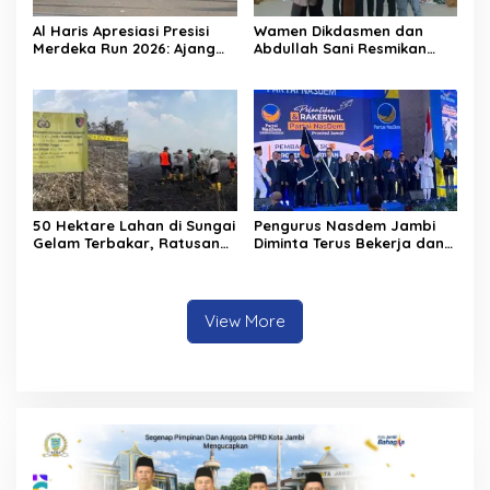
Al Haris Apresiasi Presisi
Wamen Dikdasmen dan
Merdeka Run 2026: Ajang
Abdullah Sani Resmikan
Olahraga yang Gerakkan
Bungo Pintar: Dorong
UMKM Jambi
Digitalisasi Pendidikan
Jambi
50 Hektare Lahan di Sungai
Pengurus Nasdem Jambi
Gelam Terbakar, Ratusan
Diminta Terus Bekerja dan
Personel dan Tiga Heli
Tingkatkan Perolehan
Water Bombing Dikerahkan
Suara di Pemilu 2029
Lakukan Pemadaman
View More