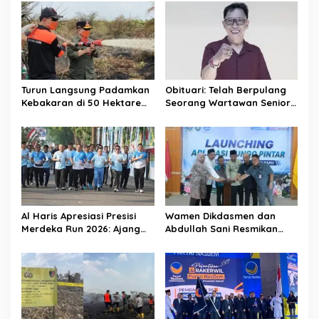
Turun Langsung Padamkan
Obituari: Telah Berpulang
Kebakaran di 50 Hektare
Seorang Wartawan Senior
Lahan Gambut: Al Haris
Jambi Hery Farmansyah
Minta Desa di Jambi Siaga
Atau Hery Rawas
Karhutla
Al Haris Apresiasi Presisi
Wamen Dikdasmen dan
Merdeka Run 2026: Ajang
Abdullah Sani Resmikan
Olahraga yang Gerakkan
Bungo Pintar: Dorong
UMKM Jambi
Digitalisasi Pendidikan
Jambi