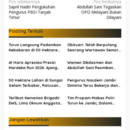
N
Pos sebelumnya
Pos berikutnya
Sapril Hadiri Pengukuhan
Abdullah Sani Tegaskan
a
Pengurus PBSI Tanjab
OPD Melayani Bukan
v
Timur
Dilayani
i
Posting Terkait
g
a
Turun Langsung Padamkan
Obituari: Telah Berpulang
s
Kebakaran di 50 Hektare
Seorang Wartawan Senior
Lahan Gambut: Al Haris
Jambi Hery Farmansyah
i
Minta Desa di Jambi Siaga
Atau Hery Rawas
Al Haris Apresiasi Presisi
Wamen Dikdasmen dan
p
Karhutla
Merdeka Run 2026: Ajang
Abdullah Sani Resmikan
Olahraga yang Gerakkan
Bungo Pintar: Dorong
o
UMKM Jambi
Digitalisasi Pendidikan
50 Hektare Lahan di Sungai
Pengurus Nasdem Jambi
s
Jambi
Gelam Terbakar, Ratusan
Diminta Terus Bekerja dan
Personel dan Tiga Heli
Tingkatkan Perolehan
Water Bombing Dikerahkan
Suara di Pemilu 2029
Terlibat Kematian Brigadir
Tim Propam Mabes Polri
Lakukan Pemadaman
EWS, Lima Oknum Anggota
Turun ke Jambi, Dalami
Polri Dipecat
Dugaan Penipuan
Rekrutmen Polri
Jangan Lewatkan