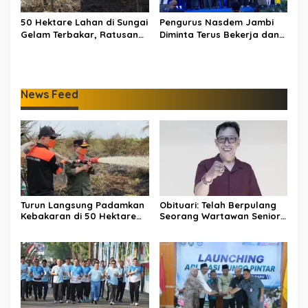
50 Hektare Lahan di Sungai
Pengurus Nasdem Jambi
Gelam Terbakar, Ratusan
Diminta Terus Bekerja dan
Personel dan Tiga Heli
Tingkatkan Perolehan
Water Bombing Dikerahkan
Suara di Pemilu 2029
Lakukan Pemadaman
News Feed
Turun Langsung Padamkan
Obituari: Telah Berpulang
Kebakaran di 50 Hektare
Seorang Wartawan Senior
Lahan Gambut: Al Haris
Jambi Hery Farmansyah
Minta Desa di Jambi Siaga
Atau Hery Rawas
Karhutla