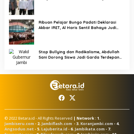
Pendidikan dan Infrastruktur
Ribuan Pelajar Bungo Padati Deklarasi
Akbar IRET, Al Haris Sentil Bahaya Judi
Online dan Radikalisme
Stop Bullying dan Radikalisme, Abdullah
Sani Dorong Siswa Jadi Garda Terdepan
Bangsa
© 2022 Betara.id - All Rights Reserved
| Network : 1.
Jambiseru.com
- 2.
Jambiflash.com
- 3.
Koranjambi.com
- 4.
Angsoduo.net
- 5.
Lajuberita.id
- 6.
Jambikata.com
- 7.