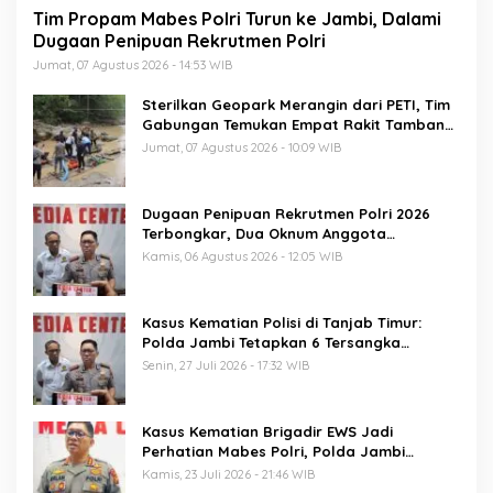
Tim Propam Mabes Polri Turun ke Jambi, Dalami
Dugaan Penipuan Rekrutmen Polri
Jumat, 07 Agustus 2026 - 14:53 WIB
Sterilkan Geopark Merangin dari PETI, Tim
Gabungan Temukan Empat Rakit Tambang
Ilegal
Jumat, 07 Agustus 2026 - 10:09 WIB
Dugaan Penipuan Rekrutmen Polri 2026
Terbongkar, Dua Oknum Anggota
Diamankan Propam Polda Jambi
Kamis, 06 Agustus 2026 - 12:05 WIB
Kasus Kematian Polisi di Tanjab Timur:
Polda Jambi Tetapkan 6 Tersangka
Termasuk 5 Anggota Polri
Senin, 27 Juli 2026 - 17:32 WIB
Kasus Kematian Brigadir EWS Jadi
Perhatian Mabes Polri, Polda Jambi
Periksa 18 Saksi
Kamis, 23 Juli 2026 - 21:46 WIB