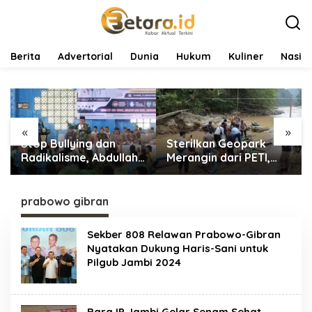
L
e
w
a
t
Berita
Advertorial
Dunia
Hukum
Kuliner
Nasio
i
k
e
k
o
«
»
n
Stop Bullying dan
Sterilkan Geopark
t
e
Radikalisme, Abdullah
Merangin dari PETI,
n
Sani Dorong Siswa
Tim Gabungan
Jadi Garda Terdepan
Temukan Empat Rakit
Bangsa
Tambang Ilegal
prabowo gibran
Sekber 808 Relawan Prabowo-Gibran
Nyatakan Dukung Haris-Sani untuk
Pilgub Jambi 2024
BaraJP Jambi Gelar Senam Sehat