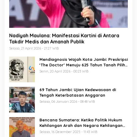
Nadiyah Maulana: Manifestasi Kartini di Antara
Takdir Medis dan Amanah Publik
Selasa, 21 April 2026 - 21:27 WIB
Mendiagnosis Wajah Kota Jambi: Preskripsi
‘The Doctor’ Menuju 625 Tahun Tanah Pilih
Pusako Batuah
Senin, 20 April 2026 - 00:23 WIB
69 Tahun Jambi: Ujian Kedewasaan di
Tengah Keterbatasan Anggaran
Selasa, 06 Januari 2026 - 08:48 WIB
Bencana Sumatera: Ketika Politik Hukum
Kehilangan Arah dan Negara Kehilangan
Keberanian
Selasa, 16 Desember 2025 - 11:43 WIB