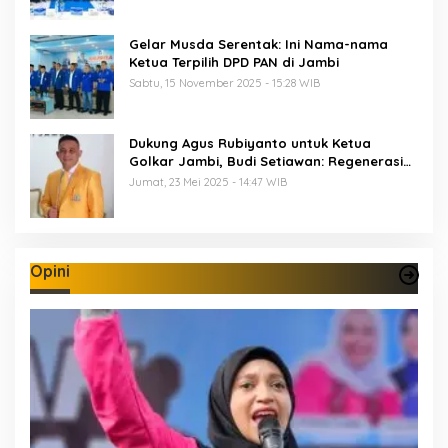
Gelar Musda Serentak: Ini Nama-nama
Ketua Terpilih DPD PAN di Jambi
Sabtu, 15 November 2025 - 15:28 WIB
Dukung Agus Rubiyanto untuk Ketua
Golkar Jambi, Budi Setiawan: Regenerasi
Kepemimpinan Wajib Berjalan
Jumat, 23 Mei 2025 - 14:47 WIB
Opini