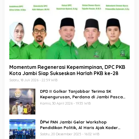
Momentum Regenerasi Kepemimpinan, DPC PKB
Kota Jambi Siap Sukseskan Harlah PKB ke-28
Sabtu, 18 Juli 2026 - 22:59 WIB
DPD II Golkar Tanjabbar Terima SK
Kepengurusan, Perdana di Jambi Pasca
Musda
Kamis, 30 April 2026 - 19:35 WIB
ĎPW PAN Jambi Gelar Workshop
Pendidikan Politik, Al Haris Ajak Kader
Perkuat Soliditas Jelang Pemilu 2029
Sabtu, 20 Desember 2025 - 16:02 WIB