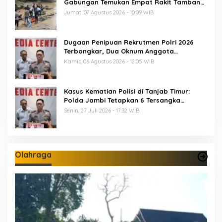
Gabungan Temukan Empat Rakit Tambang
Ilegal
Jumat, 07 Agustus 2026 - 10:09 WIB
Dugaan Penipuan Rekrutmen Polri 2026
Terbongkar, Dua Oknum Anggota
Diamankan Propam Polda Jambi
Kamis, 06 Agustus 2026 - 12:05 WIB
Kasus Kematian Polisi di Tanjab Timur:
Polda Jambi Tetapkan 6 Tersangka
Termasuk 5 Anggota Polri
Senin, 27 Juli 2026 - 17:32 WIB
Olahraga