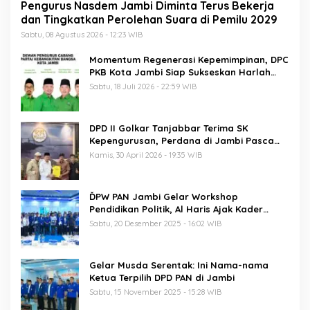
Pengurus Nasdem Jambi Diminta Terus Bekerja
dan Tingkatkan Perolehan Suara di Pemilu 2029
Sabtu, 08 Agustus 2026 - 12:23 WIB
Momentum Regenerasi Kepemimpinan, DPC
PKB Kota Jambi Siap Sukseskan Harlah
PKB ke-28
Sabtu, 18 Juli 2026 - 22:59 WIB
DPD II Golkar Tanjabbar Terima SK
Kepengurusan, Perdana di Jambi Pasca
Musda
Kamis, 30 April 2026 - 19:35 WIB
ĎPW PAN Jambi Gelar Workshop
Pendidikan Politik, Al Haris Ajak Kader
Perkuat Soliditas Jelang Pemilu 2029
Sabtu, 20 Desember 2025 - 16:02 WIB
Gelar Musda Serentak: Ini Nama-nama
Ketua Terpilih DPD PAN di Jambi
Sabtu, 15 November 2025 - 15:28 WIB