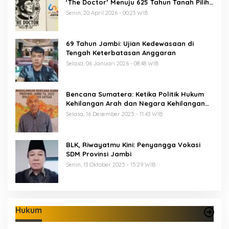
‘The Doctor’ Menuju 625 Tahun Tanah Pilih
Pusako Batuah
Senin, 20 April 2026 - 00:23 WIB
69 Tahun Jambi: Ujian Kedewasaan di
Tengah Keterbatasan Anggaran
Selasa, 06 Januari 2026 - 08:48 WIB
Bencana Sumatera: Ketika Politik Hukum
Kehilangan Arah dan Negara Kehilangan
Keberanian
Selasa, 16 Desember 2025 - 11:43 WIB
BLK, Riwayatmu Kini: Penyangga Vokasi
SDM Provinsi Jambi
Senin, 13 Oktober 2025 - 15:29 WIB
Hukum