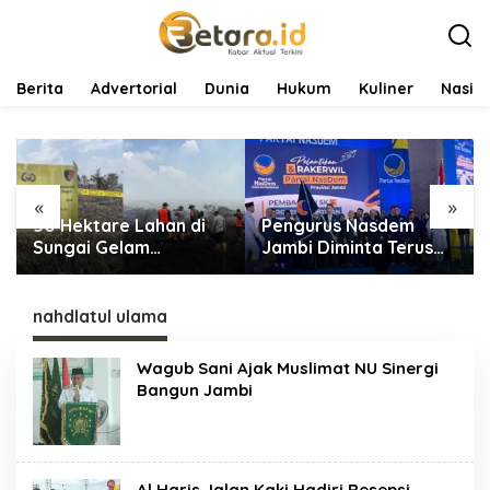
L
e
w
a
t
Berita
Advertorial
Dunia
Hukum
Kuliner
Nasio
i
k
e
k
o
«
»
n
50 Hektare Lahan di
Pengurus Nasdem
t
e
Sungai Gelam
Jambi Diminta Terus
n
Terbakar, Ratusan
Bekerja dan
Personel dan Tiga Heli
Tingkatkan Perolehan
Water Bombing
Suara di Pemilu 2029
nahdlatul ulama
Dikerahkan Lakukan
Pemadaman
Wagub Sani Ajak Muslimat NU Sinergi
Bangun Jambi
Al Haris Jalan Kaki Hadiri Resepsi