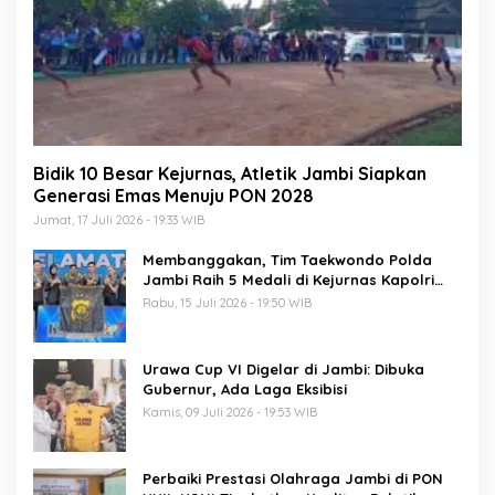
Bidik 10 Besar Kejurnas, Atletik Jambi Siapkan
Generasi Emas Menuju PON 2028
Jumat, 17 Juli 2026 - 19:33 WIB
Membanggakan, Tim Taekwondo Polda
Jambi Raih 5 Medali di Kejurnas Kapolri
Cup 7
Rabu, 15 Juli 2026 - 19:50 WIB
Urawa Cup VI Digelar di Jambi: Dibuka
Gubernur, Ada Laga Eksibisi
Kamis, 09 Juli 2026 - 19:53 WIB
Perbaiki Prestasi Olahraga Jambi di PON