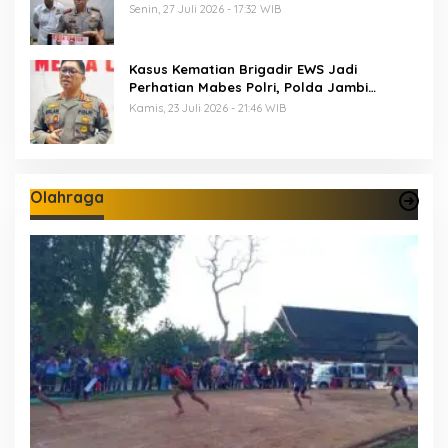
Termasuk 5 Anggota Polri
Senin, 27 Juli 2026 - 17:32 WIB
Kasus Kematian Brigadir EWS Jadi
Perhatian Mabes Polri, Polda Jambi
Periksa 18 Saksi
Kamis, 23 Juli 2026 - 21:46 WIB
Olahraga