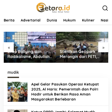
L
e
w
a
t
Berita
Advertorial
Dunia
Hukum
Kuliner
Nasio
i
k
e
k
o
«
»
n
Stop Bullying dan
Sterilkan Geopark
t
e
Radikalisme, Abdullah
Merangin dari PETI,
n
Sani Dorong Siswa
Tim Gabungan
Jadi Garda Terdepan
Temukan Empat Rakit
Bangsa
Tambang Ilegal
mudik
Apel Gelar Pasukan Operasi Ketupat
2025, Al Haris: Pemerintah dan Polri
Hadir untuk Berikan Rasa Aman
Masyarakat Berlebaran
Ketua DPRD Jambi: Selamat Mudik,