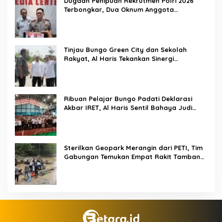
Dugaan Penipuan Rekrutmen Polri 2026
Terbongkar, Dua Oknum Anggota
Diamankan Propam Polda Jambi
Tinjau Bungo Green City dan Sekolah
Rakyat, Al Haris Tekankan Sinergi
Pendidikan dan Infrastruktur
Ribuan Pelajar Bungo Padati Deklarasi
Akbar IRET, Al Haris Sentil Bahaya Judi
Online dan Radikalisme
Sterilkan Geopark Merangin dari PETI, Tim
Gabungan Temukan Empat Rakit Tambang
Ilegal