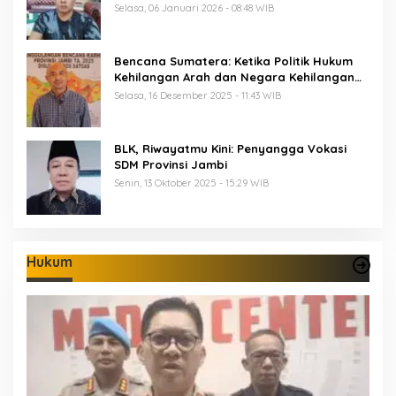
Selasa, 06 Januari 2026 - 08:48 WIB
Bencana Sumatera: Ketika Politik Hukum
Kehilangan Arah dan Negara Kehilangan
Keberanian
Selasa, 16 Desember 2025 - 11:43 WIB
BLK, Riwayatmu Kini: Penyangga Vokasi
SDM Provinsi Jambi
Senin, 13 Oktober 2025 - 15:29 WIB
Hukum