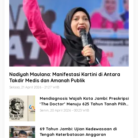
Nadiyah Maulana: Manifestasi Kartini di Antara
Takdir Medis dan Amanah Publik
Selasa, 21 April 2026 - 21:27 WIB
Mendiagnosis Wajah Kota Jambi: Preskripsi
‘The Doctor’ Menuju 625 Tahun Tanah Pilih
Pusako Batuah
Senin, 20 April 2026 - 00:23 WIB
69 Tahun Jambi: Ujian Kedewasaan di
Tengah Keterbatasan Anggaran