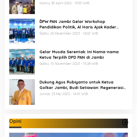
Musda
Kamis, 30 April 2026 - 19:35 WIB
ĎPW PAN Jambi Gelar Workshop
Pendidikan Politik, Al Haris Ajak Kader
Perkuat Soliditas Jelang Pemilu 2029
Sabtu, 20 Desember 2025 - 16:02 WIB
Gelar Musda Serentak: Ini Nama-nama
Ketua Terpilih DPD PAN di Jambi
Sabtu, 15 November 2025 - 15:28 WIB
Dukung Agus Rubiyanto untuk Ketua
Golkar Jambi, Budi Setiawan: Regenerasi
Kepemimpinan Wajib Berjalan
Jumat, 23 Mei 2025 - 14:47 WIB
Opini