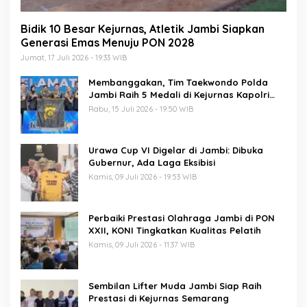
Bidik 10 Besar Kejurnas, Atletik Jambi Siapkan
Generasi Emas Menuju PON 2028
Jumat, 17 Juli 2026 - 19:33 WIB
Membanggakan, Tim Taekwondo Polda
Jambi Raih 5 Medali di Kejurnas Kapolri
Cup 7
Rabu, 15 Juli 2026 - 19:50 WIB
Urawa Cup VI Digelar di Jambi: Dibuka
Gubernur, Ada Laga Eksibisi
Kamis, 09 Juli 2026 - 19:53 WIB
Perbaiki Prestasi Olahraga Jambi di PON
XXII, KONI Tingkatkan Kualitas Pelatih
Kamis, 09 Juli 2026 - 11:37 WIB
Sembilan Lifter Muda Jambi Siap Raih
Prestasi di Kejurnas Semarang