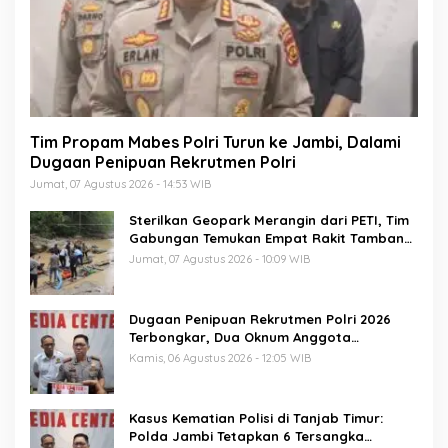
Tim Propam Mabes Polri Turun ke Jambi, Dalami
Dugaan Penipuan Rekrutmen Polri
Jumat, 07 Agustus 2026 - 14:53 WIB
Sterilkan Geopark Merangin dari PETI, Tim
Gabungan Temukan Empat Rakit Tambang
Ilegal
Jumat, 07 Agustus 2026 - 10:09 WIB
Dugaan Penipuan Rekrutmen Polri 2026
Terbongkar, Dua Oknum Anggota
Diamankan Propam Polda Jambi
Kamis, 06 Agustus 2026 - 12:05 WIB
Kasus Kematian Polisi di Tanjab Timur:
Polda Jambi Tetapkan 6 Tersangka