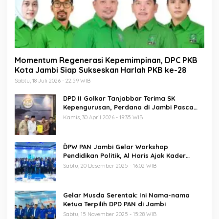
Momentum Regenerasi Kepemimpinan, DPC PKB
Kota Jambi Siap Sukseskan Harlah PKB ke-28
Sabtu, 18 Juli 2026 - 22:59 WIB
DPD II Golkar Tanjabbar Terima SK
Kepengurusan, Perdana di Jambi Pasca
Musda
Kamis, 30 April 2026 - 19:35 WIB
ĎPW PAN Jambi Gelar Workshop
Pendidikan Politik, Al Haris Ajak Kader
Perkuat Soliditas Jelang Pemilu 2029
Sabtu, 20 Desember 2025 - 16:02 WIB
Gelar Musda Serentak: Ini Nama-nama
Ketua Terpilih DPD PAN di Jambi
Sabtu, 15 November 2025 - 15:28 WIB