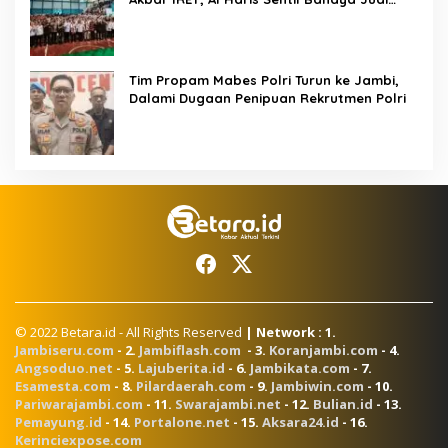
Online dan Radikalisme
Tim Propam Mabes Polri Turun ke Jambi,
Dalami Dugaan Penipuan Rekrutmen Polri
© 2022 Betara.id - All Rights Reserved
| Network : 1.
Jambiseru.com
- 2.
Jambiflash.com
- 3.
Koranjambi.com
- 4.
Angsoduo.net
- 5.
Lajuberita.id
- 6.
Jambikata.com
- 7.
Esamesta.com
- 8.
Pilardaerah.com
- 9.
Jambiwin.com
- 10.
Pariwarajambi.com
- 11.
Swarajambi.net
- 12.
Bulian.id
- 13.
Pemayung.id
- 14.
Portalone.net
- 15.
Aksara24.id
- 16.
Kerinciexpose.com