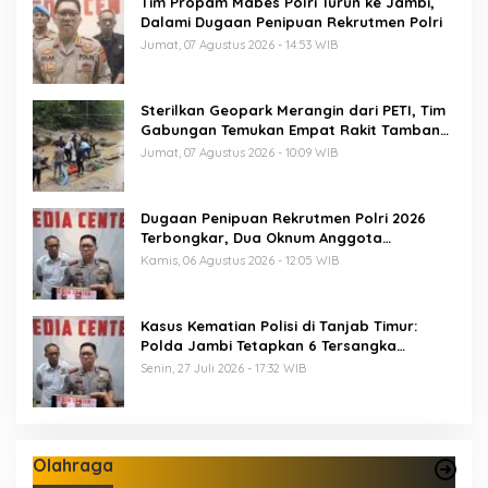
Tim Propam Mabes Polri Turun ke Jambi,
Dalami Dugaan Penipuan Rekrutmen Polri
Jumat, 07 Agustus 2026 - 14:53 WIB
Sterilkan Geopark Merangin dari PETI, Tim
Gabungan Temukan Empat Rakit Tambang
Ilegal
Jumat, 07 Agustus 2026 - 10:09 WIB
Dugaan Penipuan Rekrutmen Polri 2026
Terbongkar, Dua Oknum Anggota
Diamankan Propam Polda Jambi
Kamis, 06 Agustus 2026 - 12:05 WIB
Kasus Kematian Polisi di Tanjab Timur:
Polda Jambi Tetapkan 6 Tersangka
Termasuk 5 Anggota Polri
Senin, 27 Juli 2026 - 17:32 WIB
Olahraga