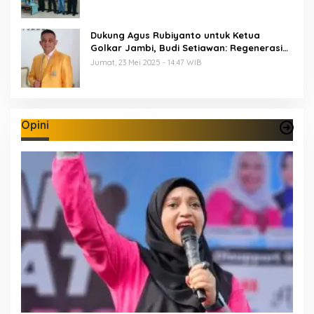
Dukung Agus Rubiyanto untuk Ketua
Golkar Jambi, Budi Setiawan: Regenerasi
Kepemimpinan Wajib Berjalan
Jumat, 23 Mei 2025 - 14:47 WIB
Opini