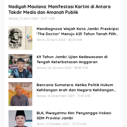
Nadiyah Maulana: Manifestasi Kartini di Antara
Takdir Medis dan Amanah Publik
Selasa, 21 April 2026 - 21:27 WIB
Mendiagnosis Wajah Kota Jambi: Preskripsi
‘The Doctor’ Menuju 625 Tahun Tanah Pilih
Pusako Batuah
Senin, 20 April 2026 - 00:23 WIB
69 Tahun Jambi: Ujian Kedewasaan di
Tengah Keterbatasan Anggaran
Selasa, 06 Januari 2026 - 08:48 WIB
Bencana Sumatera: Ketika Politik Hukum
Kehilangan Arah dan Negara Kehilangan
Keberanian
Selasa, 16 Desember 2025 - 11:43 WIB
BLK, Riwayatmu Kini: Penyangga Vokasi
SDM Provinsi Jambi
Senin, 13 Oktober 2025 - 15:29 WIB