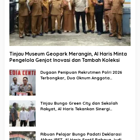
Tinjau Museum Geopark Merangin, Al Haris Minta
Pengelola Genjot Inovasi dan Tambah Koleksi
Dugaan Penipuan Rekrutmen Polri 2026
Terbongkar, Dua Oknum Anggota
Diamankan Propam Polda Jambi
Tinjau Bungo Green City dan Sekolah
Rakyat, Al Haris Tekankan Sinergi
Pendidikan dan Infrastruktur
Ribuan Pelajar Bungo Padati Deklarasi
Akbar IRET, Al Haris Sentil Bahaya Judi