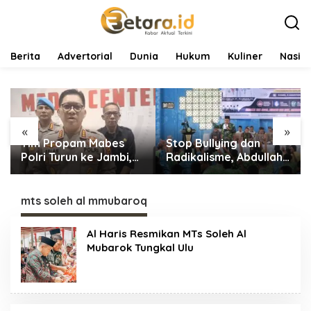
L
e
w
a
t
Berita
Advertorial
Dunia
Hukum
Kuliner
Nasio
i
k
e
k
o
«
»
n
Tim Propam Mabes
Stop Bullying dan
t
e
Polri Turun ke Jambi,
Radikalisme, Abdullah
n
Dalami Dugaan
Sani Dorong Siswa
Penipuan Rekrutmen
Jadi Garda Terdepan
Polri
Bangsa
mts soleh al mmubaroq
Al Haris Resmikan MTs Soleh Al
Mubarok Tungkal Ulu