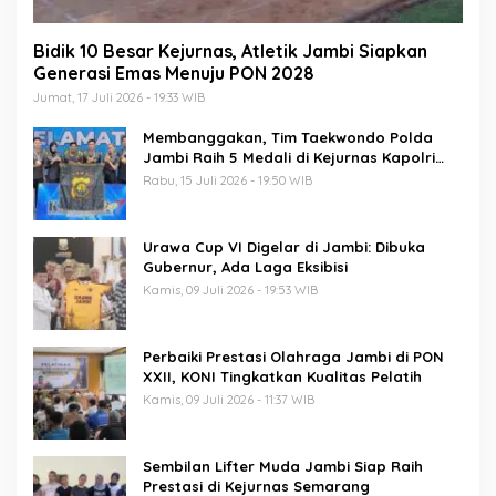
Bidik 10 Besar Kejurnas, Atletik Jambi Siapkan
Generasi Emas Menuju PON 2028
Jumat, 17 Juli 2026 - 19:33 WIB
Membanggakan, Tim Taekwondo Polda
Jambi Raih 5 Medali di Kejurnas Kapolri
Cup 7
Rabu, 15 Juli 2026 - 19:50 WIB
Urawa Cup VI Digelar di Jambi: Dibuka
Gubernur, Ada Laga Eksibisi
Kamis, 09 Juli 2026 - 19:53 WIB
Perbaiki Prestasi Olahraga Jambi di PON
XXII, KONI Tingkatkan Kualitas Pelatih
Kamis, 09 Juli 2026 - 11:37 WIB
Sembilan Lifter Muda Jambi Siap Raih
Prestasi di Kejurnas Semarang