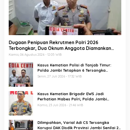
Dugaan Penipuan Rekrutmen Polri 2026
Terbongkar, Dua Oknum Anggota Diamankan
Propam Polda Jambi
Kamis, 06 Agustus 2026 - 12:05 WIB
Kasus Kematian Polisi di Tanjab Timur:
Polda Jambi Tetapkan 6 Tersangka
Termasuk 5 Anggota Polri
Senin, 27 Juli 2026 - 17:32 WIB
Kasus Kematian Brigadir EWS Jadi
Perhatian Mabes Polri, Polda Jambi
Periksa 18 Saksi
Kamis, 23 Juli 2026 - 21:46 WIB
Dilimpahkan, Varial Adi CS Tersangka
Korupsi DAK Disdik Provinsi Jambi Senilai 21