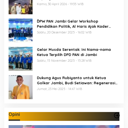
Musda
Kamis, 30 April 2026 - 19:35 WIB
ĎPW PAN Jambi Gelar Workshop
Pendidikan Politik, Al Haris Ajak Kader
Perkuat Soliditas Jelang Pemilu 2029
Sabtu, 20 Desember 2025 - 16:02 WIB
Gelar Musda Serentak: Ini Nama-nama
Ketua Terpilih DPD PAN di Jambi
Sabtu, 15 November 2025 - 15:28 WIB
Dukung Agus Rubiyanto untuk Ketua
Golkar Jambi, Budi Setiawan: Regenerasi
Kepemimpinan Wajib Berjalan
Jumat, 23 Mei 2025 - 14:47 WIB
Opini