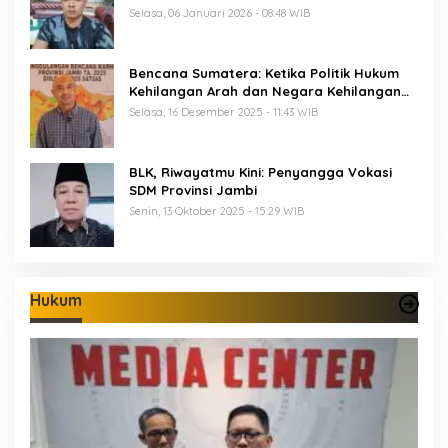
Selasa, 06 Januari 2026 - 08:48 WIB
Bencana Sumatera: Ketika Politik Hukum
Kehilangan Arah dan Negara Kehilangan
Keberanian
Selasa, 16 Desember 2025 - 11:43 WIB
BLK, Riwayatmu Kini: Penyangga Vokasi
SDM Provinsi Jambi
Senin, 13 Oktober 2025 - 15:29 WIB
Hukum