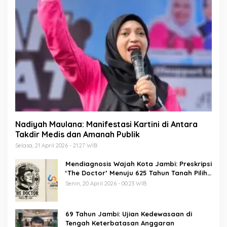
Nadiyah Maulana: Manifestasi Kartini di Antara
Takdir Medis dan Amanah Publik
Selasa, 21 April 2026 - 21:27 WIB
Mendiagnosis Wajah Kota Jambi: Preskripsi
‘The Doctor’ Menuju 625 Tahun Tanah Pilih
Pusako Batuah
Senin, 20 April 2026 - 00:23 WIB
69 Tahun Jambi: Ujian Kedewasaan di
Tengah Keterbatasan Anggaran