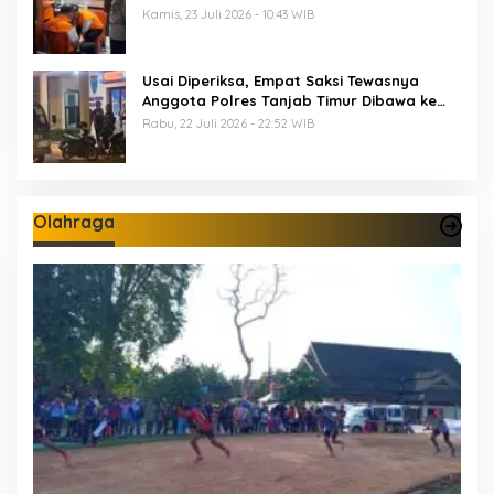
M Segera Disidang
Kamis, 23 Juli 2026 - 10:43 WIB
Usai Diperiksa, Empat Saksi Tewasnya
Anggota Polres Tanjab Timur Dibawa ke
Sel Tahanan Mapolda Jambi
Rabu, 22 Juli 2026 - 22:52 WIB
Olahraga