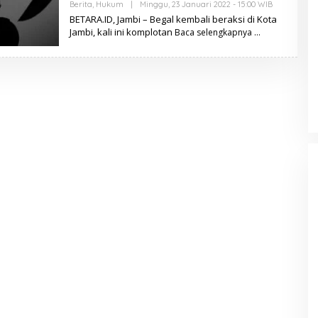
Berita
,
Hukum
|
Minggu, 23 Januari 2022 - 15:00 WIB
O
L
BETARA.ID, Jambi – Begal kembali beraksi di Kota
E
Jambi, kali ini komplotan
Baca selengkapnya
H
B
E
T
A
R
A
.
I
D