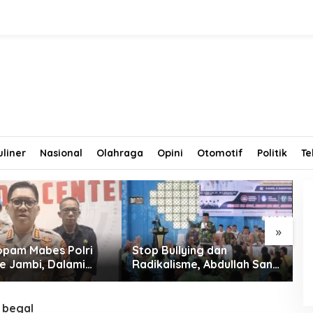
uliner
Nasional
Olahraga
Opini
Otomotif
Politik
Te
»
opam Mabes Polri
Stop Bullying dan
S
ke Jambi, Dalami
Radikalisme, Abdullah Sani
M
 Penipuan
Dorong Siswa Jadi Garda
G
men Polri
Terdepan Bangsa
R
 begal