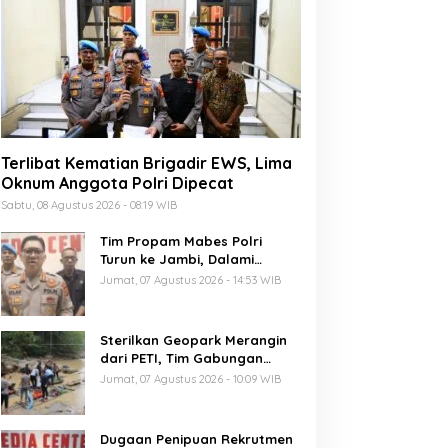
Terlibat Kematian Brigadir EWS, Lima
Oknum Anggota Polri Dipecat
Sabtu, 08 Agustus 2026 - 08:19 WIB
Tim Propam Mabes Polri
Turun ke Jambi, Dalami
Dugaan Penipuan Rekrutmen
Jumat, 07 Agustus 2026 - 14:53 WIB
Polri
Sterilkan Geopark Merangin
dari PETI, Tim Gabungan
Temukan Empat Rakit
Jumat, 07 Agustus 2026 - 10:09 WIB
Tambang Ilegal
Dugaan Penipuan Rekrutmen