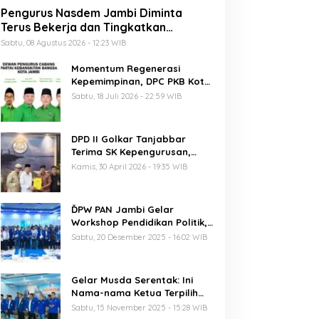
Pengurus Nasdem Jambi Diminta
Terus Bekerja dan Tingkatkan
Perolehan Suara di Pemilu 2029
Sabtu, 08 Agustus 2026 - 12:23 WIB
Momentum Regenerasi
Kepemimpinan, DPC PKB Kota
Jambi Siap Sukseskan Harlah
Sabtu, 18 Juli 2026 - 22:59 WIB
PKB ke-28
DPD II Golkar Tanjabbar
Terima SK Kepengurusan,
Perdana di Jambi Pasca
Kamis, 30 April 2026 - 19:35 WIB
Musda
ĎPW PAN Jambi Gelar
Workshop Pendidikan Politik,
Al Haris Ajak Kader Perkuat
Sabtu, 20 Desember 2025 - 16:02 WIB
Soliditas Jelang Pemilu 2029
Gelar Musda Serentak: Ini
Nama-nama Ketua Terpilih
DPD PAN di Jambi
Sabtu, 15 November 2025 - 15:28 WIB