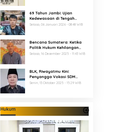
69 Tahun Jambi: Ujian
Kedewasaan di Tengah
Keterbatasan Anggaran
Selasa, 06 Januari 2026 - 08:48 WIB
Bencana Sumatera: Ketika
Politik Hukum Kehilangan
Arah dan Negara Kehilangan
Selasa, 16 Desember 2025 - 11:43 WIB
Keberanian
BLK, Riwayatmu Kini:
Penyangga Vokasi SDM
Provinsi Jambi
Senin, 13 Oktober 2025 - 15:29 WIB
Hukum