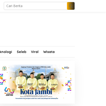
knologi
Seleb
Viral
Wisata
terilkan Geopark
Pengurus Nasdem Jambi
erangin dari PETI, Tim
Diminta Terus Bekerja dan
abungan Temukan Empat
Tingkatkan Perolehan
akit Tambang Ilegal
Suara di Pemilu 2029