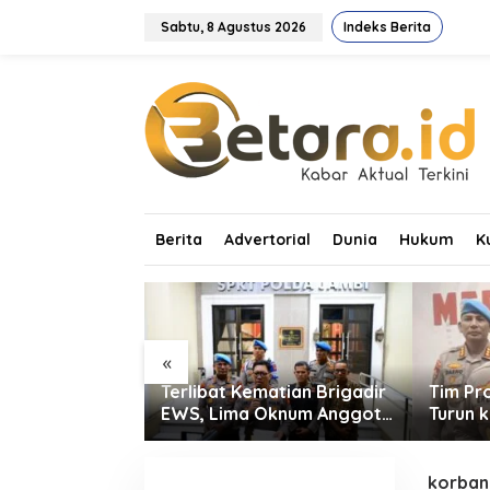
L
e
Sabtu, 8 Agustus 2026
Indeks Berita
w
a
t
i
k
e
k
o
n
t
Berita
Advertorial
Dunia
Hukum
K
e
n
«
asdem Jambi
Terlibat Kematian Brigadir
Tim Pr
us Bekerja dan
EWS, Lima Oknum Anggota
Turun 
Perolehan
Polri Dipecat
Dugaan
ilu 2029
Rekrut
korban