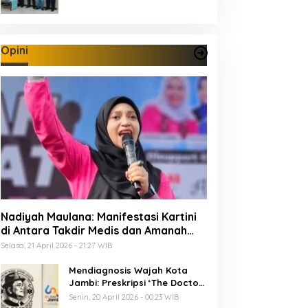
Opini
Nadiyah Maulana: Manifestasi Kartini
di Antara Takdir Medis dan Amanah
Publik
Selasa, 21 April 2026 - 21:27 WIB
Mendiagnosis Wajah Kota
Jambi: Preskripsi ‘The Doctor’
Menuju 625 Tahun Tanah Pilih
Senin, 20 April 2026 - 00:23 WIB
Pusako Batuah