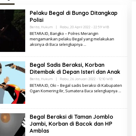
Pelaku Begal di Bungo Ditangkap
Polisi
Berita
,
Hukum
|
Rabu, 20 April 2022 - 22:59 WIB
O
L
BETARA.ID, Bangko – Polres Merangin
E
mengamankan pelaku Begal yang melakukan
H
aksinya di
Baca selengkapnya
B
E
T
A
R
Begal Sadis Beraksi, Korban
A
.
Ditembak di Depan Isteri dan Anak
I
D
Berita
,
Hukum
|
Rabu, 26 Januari 2022 - 12:10 WIB
O
L
BETARA.ID, Oki – Begal sadis beraksi di Kabupaten
E
Ogan Komering Ilir, Sumatera
Baca selengkapnya
H
B
E
T
A
R
Begal Beraksi di Taman Jomblo
A
.
Jambi, Korban di Bacok dan HP
I
Amblas
D