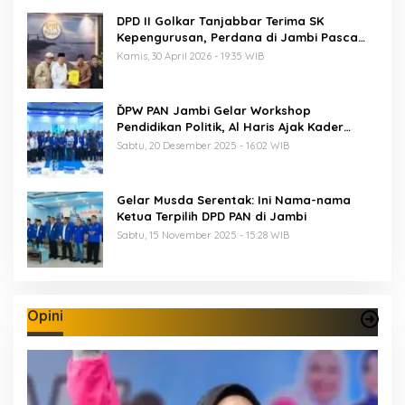
DPD II Golkar Tanjabbar Terima SK
Kepengurusan, Perdana di Jambi Pasca
Musda
Kamis, 30 April 2026 - 19:35 WIB
ĎPW PAN Jambi Gelar Workshop
Pendidikan Politik, Al Haris Ajak Kader
Perkuat Soliditas Jelang Pemilu 2029
Sabtu, 20 Desember 2025 - 16:02 WIB
Gelar Musda Serentak: Ini Nama-nama
Ketua Terpilih DPD PAN di Jambi
Sabtu, 15 November 2025 - 15:28 WIB
Opini