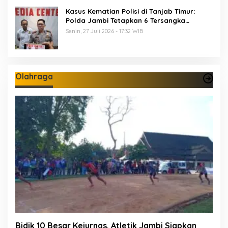
Kasus Kematian Polisi di Tanjab Timur:
Polda Jambi Tetapkan 6 Tersangka
Termasuk 5 Anggota Polri
Senin, 27 Juli 2026 - 17:32 WIB
Olahraga
Bidik 10 Besar Kejurnas, Atletik Jambi Siapkan