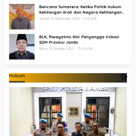
Bencana Sumatera: Ketika Politik Hukum
Kehilangan Arah dan Negara Kehilangan
Keberanian
Selasa, 16 Desember 2025 - 11:43 WIB
BLK, Riwayatmu Kini: Penyangga Vokasi
SDM Provinsi Jambi
Senin, 13 Oktober 2025 - 15:29 WIB
Hukum