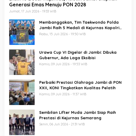
Generasi Emas Menuju PON 2028
Jumat, 17 Juli 2026 - 19:33 WIB
Membanggakan, Tim Taekwondo Polda
Jambi Raih 5 Medali di Kejurnas Kapolri
Cup 7
Rabu, 15 Juli 2026 - 19:50 WIB
Urawa Cup VI Digelar di Jambi: Dibuka
Gubernur, Ada Laga Eksibisi
Kamis, 09 Juli 2026 - 19:53 WIB
Perbaiki Prestasi Olahraga Jambi di PON
XXII, KONI Tingkatkan Kualitas Pelatih
Kamis, 09 Juli 2026 - 11:37 WIB
Sembilan Lifter Muda Jambi Siap Raih
Prestasi di Kejurnas Semarang
Senin, 06 Juli 2026 - 21:31 WIB