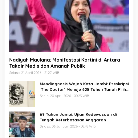
Nadiyah Maulana: Manifestasi Kartini di Antara
Takdir Medis dan Amanah Publik
Selasa, 21 April 2026 - 21:27 WIB
Mendiagnosis Wajah Kota Jambi: Preskripsi
‘The Doctor’ Menuju 625 Tahun Tanah Pilih
Pusako Batuah
Senin, 20 April 2026 - 00:23 WIB
69 Tahun Jambi: Ujian Kedewasaan di
Tengah Keterbatasan Anggaran
Selasa, 06 Januari 2026 - 08:48 WIB