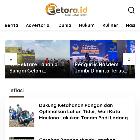
L
e
w
a
t
Berita
Advertorial
Dunia
Hukum
Kuliner
Nasio
i
k
e
k
o
«
»
n
50 Hektare Lahan di
Pengurus Nasdem
t
e
Sungai Gelam
Jambi Diminta Terus
n
Terbakar, Ratusan
Bekerja dan
Personel dan Tiga Heli
Tingkatkan Perolehan
Water Bombing
Suara di Pemilu 2029
inflasi
Dikerahkan Lakukan
Pemadaman
Dukung Ketahanan Pangan dan
Optimalkan Lahan Tidur, Wali Kota
Maulana Lakukan Tanam Padi Ladang
Gerakan Pangan Murah Langkah