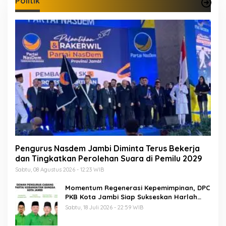
Politik
Pengurus Nasdem Jambi Diminta Terus Bekerja
dan Tingkatkan Perolehan Suara di Pemilu 2029
Sabtu, 08 Agustus 2026 - 12:23 WIB
Momentum Regenerasi Kepemimpinan, DPC
PKB Kota Jambi Siap Sukseskan Harlah
PKB ke-28
Sabtu, 18 Juli 2026 - 22:59 WIB