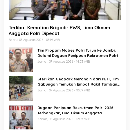
Terlibat Kematian Brigadir EWS, Lima Oknum
Anggota Polri Dipecat
Sabtu, 08 Agustus 2026 - 08:19 WIB
Tim Propam Mabes Polri Turun ke Jambi,
Dalami Dugaan Penipuan Rekrutmen Polri
Jumat, 07 Agustus 2026 - 14:53 WIB
Sterilkan Geopark Merangin dari PETI, Tim
Gabungan Temukan Empat Rakit Tambang
Ilegal
Jumat, 07 Agustus 2026 - 10:09 WIB
Dugaan Penipuan Rekrutmen Polri 2026
Terbongkar, Dua Oknum Anggota
Diamankan Propam Polda Jambi
Kamis, 06 Agustus 2026 - 12:05 WIB