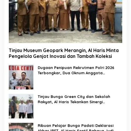
Tinjau Museum Geopark Merangin, Al Haris Minta
Pengelola Genjot Inovasi dan Tambah Koleksi
Dugaan Penipuan Rekrutmen Polri 2026
Terbongkar, Dua Oknum Anggota
Diamankan Propam Polda Jambi
Tinjau Bungo Green City dan Sekolah
Rakyat, Al Haris Tekankan Sinergi
Pendidikan dan Infrastruktur
Ribuan Pelajar Bungo Padati Deklarasi
Akbar IRET, Al Haris Sentil Bahaya Judi