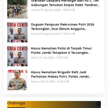
Sterilkan Geopark Merangin dari PETI, Tim
Gabungan Temukan Empat Rakit Tambang
Ilegal
Jumat, 07 Agustus 2026 - 10:09 WIB
Dugaan Penipuan Rekrutmen Polri 2026
Terbongkar, Dua Oknum Anggota
Diamankan Propam Polda Jambi
Kamis, 06 Agustus 2026 - 12:05 WIB
Kasus Kematian Polisi di Tanjab Timur:
Polda Jambi Tetapkan 6 Tersangka
Termasuk 5 Anggota Polri
Senin, 27 Juli 2026 - 17:32 WIB
Kasus Kematian Brigadir EWS Jadi
Perhatian Mabes Polri, Polda Jambi
Periksa 18 Saksi
Kamis, 23 Juli 2026 - 21:46 WIB
Olahraga