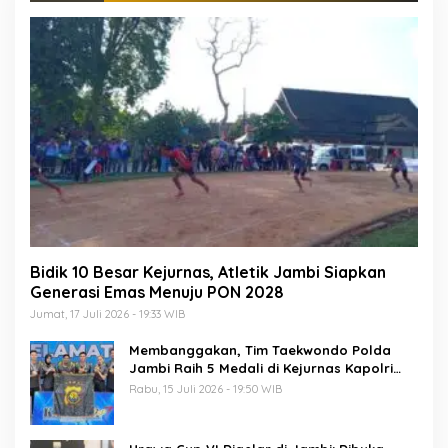
Bidik 10 Besar Kejurnas, Atletik Jambi Siapkan
Generasi Emas Menuju PON 2028
Jumat, 17 Juli 2026 - 19:33 WIB
Membanggakan, Tim Taekwondo Polda
Jambi Raih 5 Medali di Kejurnas Kapolri
Cup 7
Rabu, 15 Juli 2026 - 19:50 WIB