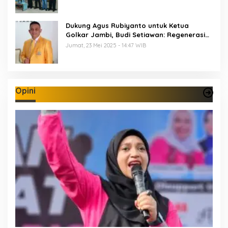
Dukung Agus Rubiyanto untuk Ketua
Golkar Jambi, Budi Setiawan: Regenerasi
Kepemimpinan Wajib Berjalan
Jumat, 23 Mei 2025 - 14:47 WIB
Opini