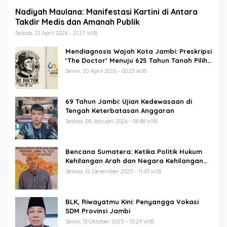
Nadiyah Maulana: Manifestasi Kartini di Antara
Takdir Medis dan Amanah Publik
Selasa, 21 April 2026 - 21:27 WIB
Mendiagnosis Wajah Kota Jambi: Preskripsi
‘The Doctor’ Menuju 625 Tahun Tanah Pilih
Pusako Batuah
Senin, 20 April 2026 - 00:23 WIB
69 Tahun Jambi: Ujian Kedewasaan di
Tengah Keterbatasan Anggaran
Selasa, 06 Januari 2026 - 08:48 WIB
Bencana Sumatera: Ketika Politik Hukum
Kehilangan Arah dan Negara Kehilangan
Keberanian
Selasa, 16 Desember 2025 - 11:43 WIB
BLK, Riwayatmu Kini: Penyangga Vokasi
SDM Provinsi Jambi
Senin, 13 Oktober 2025 - 15:29 WIB