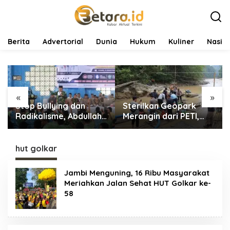
L
e
w
a
t
Berita
Advertorial
Dunia
Hukum
Kuliner
Nasio
i
k
e
k
o
«
»
n
Stop Bullying dan
Sterilkan Geopark
t
e
Radikalisme, Abdullah
Merangin dari PETI,
n
Sani Dorong Siswa
Tim Gabungan
Jadi Garda Terdepan
Temukan Empat Rakit
Bangsa
Tambang Ilegal
hut golkar
Jambi Menguning, 16 Ribu Masyarakat
Meriahkan Jalan Sehat HUT Golkar ke-
58