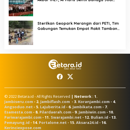
Online dan Radikalisme
Sterilkan Geopark Merangin dari PETI, Tim
Gabungan Temukan Empat Rakit Tambang
Ilegal
© 2022 Betara.id - All Rights Reserved
| Network : 1.
Jambiseru.com
- 2.
Jambiflash.com
- 3.
Koranjambi.com
- 4.
Angsoduo.net
- 5.
Lajuberita.id
- 6.
Jambikata.com
- 7.
Esamesta.com
- 8.
Pilardaerah.com
- 9.
Jambiwin.com
- 10.
Pariwarajambi.com
- 11.
Swarajambi.net
- 12.
Bulian.id
- 13.
Pemayung.id
- 14.
Portalone.net
- 15.
Aksara24.id
- 16.
Kerinciexpose.com