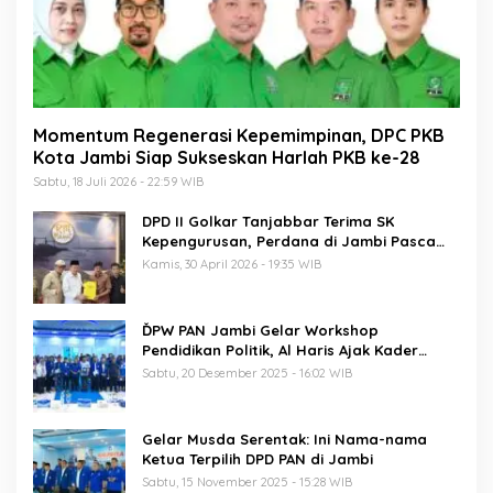
Momentum Regenerasi Kepemimpinan, DPC PKB
Kota Jambi Siap Sukseskan Harlah PKB ke-28
Sabtu, 18 Juli 2026 - 22:59 WIB
DPD II Golkar Tanjabbar Terima SK
Kepengurusan, Perdana di Jambi Pasca
Musda
Kamis, 30 April 2026 - 19:35 WIB
ĎPW PAN Jambi Gelar Workshop
Pendidikan Politik, Al Haris Ajak Kader
Perkuat Soliditas Jelang Pemilu 2029
Sabtu, 20 Desember 2025 - 16:02 WIB
Gelar Musda Serentak: Ini Nama-nama
Ketua Terpilih DPD PAN di Jambi
Sabtu, 15 November 2025 - 15:28 WIB