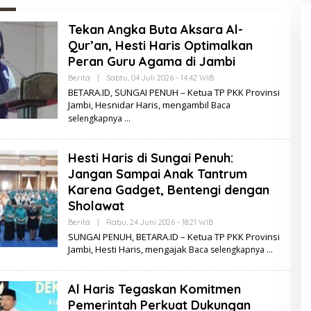
Tekan Angka Buta Aksara Al-
Qur’an, Hesti Haris Optimalkan
Peran Guru Agama di Jambi
Berita
|
Sabtu, 04 Juli 2026 - 14:42 WIB
O
L
BETARA.ID, SUNGAI PENUH – Ketua TP PKK Provinsi
E
Jambi, Hesnidar Haris, mengambil
Baca
H
B
selengkapnya
E
T
A
Hesti Haris di Sungai Penuh:
R
A
Jangan Sampai Anak Tantrum
.
I
Karena Gadget, Bentengi dengan
D
Sholawat
Berita
|
Rabu, 24 Juni 2026 - 18:21 WIB
O
L
SUNGAI PENUH, BETARA.ID – Ketua TP PKK Provinsi
E
Jambi, Hesti Haris, mengajak
Baca selengkapnya
H
B
E
T
Al Haris Tegaskan Komitmen
A
R
Pemerintah Perkuat Dukungan
A