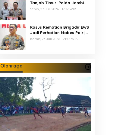
Tanjab Timur: Polda Jambi
Tetapkan 6 Tersangka
Senin, 27 Juli 2026 - 17:32 WIB
Termasuk 5 Anggota Polri
Kasus Kematian Brigadir EWS
Jadi Perhatian Mabes Polri,
Polda Jambi Periksa 18 Saksi
Kamis, 23 Juli 2026 - 21:46 WIB
Olahraga