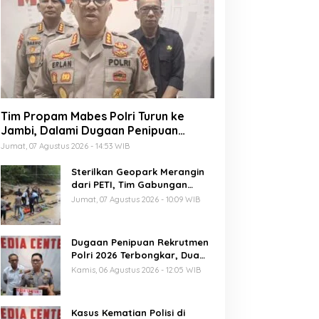
Tim Propam Mabes Polri Turun ke
Jambi, Dalami Dugaan Penipuan
Rekrutmen Polri
Jumat, 07 Agustus 2026 - 14:53 WIB
Sterilkan Geopark Merangin
dari PETI, Tim Gabungan
Temukan Empat Rakit
Jumat, 07 Agustus 2026 - 10:09 WIB
Tambang Ilegal
Dugaan Penipuan Rekrutmen
Polri 2026 Terbongkar, Dua
Oknum Anggota Diamankan
Kamis, 06 Agustus 2026 - 12:05 WIB
Propam Polda Jambi
Kasus Kematian Polisi di