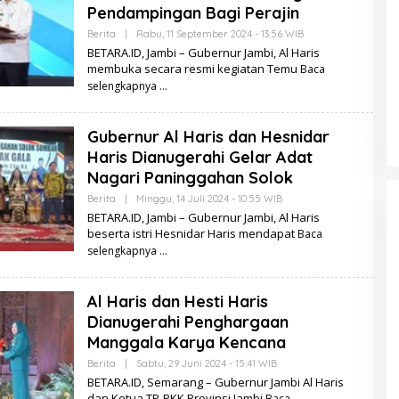
Pendampingan Bagi Perajin
.
I
Berita
|
Rabu, 11 September 2024 - 13:56 WIB
O
D
L
BETARA.ID, Jambi – Gubernur Jambi, Al Haris
E
membuka secara resmi kegiatan Temu
Baca
H
B
selengkapnya
E
T
A
Gubernur Al Haris dan Hesnidar
R
A
Haris Dianugerahi Gelar Adat
.
I
Nagari Paninggahan Solok
D
Berita
|
Minggu, 14 Juli 2024 - 10:55 WIB
O
L
BETARA.ID, Jambi – Gubernur Jambi, Al Haris
E
beserta istri Hesnidar Haris mendapat
Baca
H
B
selengkapnya
E
T
A
Al Haris dan Hesti Haris
R
A
Dianugerahi Penghargaan
.
I
Manggala Karya Kencana
D
Berita
|
Sabtu, 29 Juni 2024 - 15:41 WIB
O
L
BETARA.ID, Semarang – Gubernur Jambi Al Haris
E
dan Ketua TP-PKK Provinsi Jambi
Baca