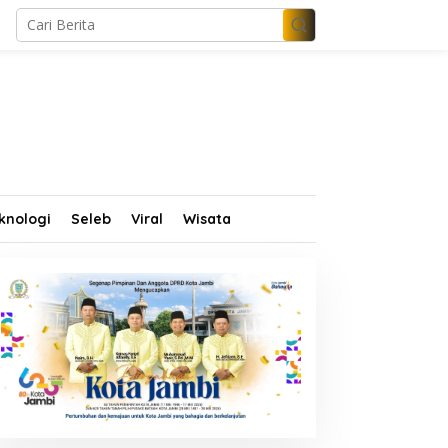
knologi
Seleb
Viral
Wisata
ugaan Penipuan
Tim Propam Mabes Polri
ekrutmen Polri 2026
Turun ke Jambi, Dalami
erbongkar, Dua Oknum
Dugaan Penipuan
nggota Diamankan
Rekrutmen Polri
ropam Polda Jambi