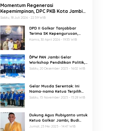
Momentum Regenerasi
Kepemimpinan, DPC PKB Kota Jambi
Siap Sukseskan Harlah PKB ke-28
Sabtu, 18 Juli 2026 - 22:59 WIB
DPD II Golkar Tanjabbar
Terima SK Kepengurusan,
Perdana di Jambi Pasca
Kamis, 30 April 2026 - 19:35 WIB
Musda
ĎPW PAN Jambi Gelar
Workshop Pendidikan Politik,
Al Haris Ajak Kader Perkuat
Sabtu, 20 Desember 2025 - 16:02 WIB
Soliditas Jelang Pemilu 2029
Gelar Musda Serentak: Ini
Nama-nama Ketua Terpilih
DPD PAN di Jambi
Sabtu, 15 November 2025 - 15:28 WIB
Dukung Agus Rubiyanto untuk
Ketua Golkar Jambi, Budi
Setiawan: Regenerasi
Jumat, 23 Mei 2025 - 14:47 WIB
Kepemimpinan Wajib Berjalan