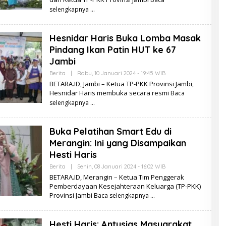
H
B
selengkapnya
E
T
A
Hesnidar Haris Buka Lomba Masak
R
A
Pindang Ikan Patin HUT ke 67
.
I
Jambi
D
Berita
|
Rabu, 10 Januari 2024 - 19:45 WIB
O
L
BETARA.ID, Jambi – Ketua TP-PKK Provinsi Jambi,
E
Hesnidar Haris membuka secara resmi
Baca
H
B
selengkapnya
E
T
A
Buka Pelatihan Smart Edu di
R
A
Merangin: Ini yang Disampaikan
.
I
Hesti Haris
D
Berita
|
Senin, 08 Januari 2024 - 16:02 WIB
O
L
BETARA.ID, Merangin – Ketua Tim Penggerak
E
Pemberdayaan Kesejahteraan Keluarga (TP-PKK)
H
Provinsi Jambi
Baca selengkapnya
B
E
T
A
Hesti Haris: Antusias Masyarakat
R