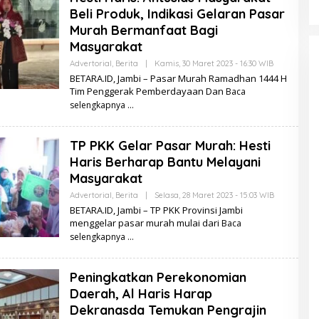
A
Beli Produk, Indikasi Gelaran Pasar
.
I
Murah Bermanfaat Bagi
D
Masyarakat
Advertorial
,
Berita
|
Kamis, 30 Maret 2023 - 16:30 WIB
O
L
BETARA.ID, Jambi – Pasar Murah Ramadhan 1444 H
E
Tim Penggerak Pemberdayaan Dan
Baca
H
B
selengkapnya
E
T
A
TP PKK Gelar Pasar Murah: Hesti
R
A
Haris Berharap Bantu Melayani
.
I
Masyarakat
D
Advertorial
,
Berita
|
Selasa, 28 Maret 2023 - 15:03 WIB
O
L
BETARA.ID, Jambi – TP PKK Provinsi Jambi
E
menggelar pasar murah mulai dari
Baca
H
B
selengkapnya
E
T
A
Peningkatkan Perekonomian
R
A
Daerah, Al Haris Harap
.
I
Dekranasda Temukan Pengrajin
D