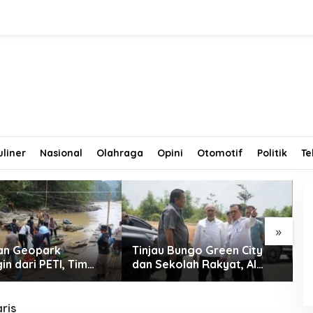
uliner
Nasional
Olahraga
Opini
Otomotif
Politik
Te
»
kan Geopark
Tinjau Bungo Green City
D
n dari PETI, Tim
dan Sekolah Rakyat, Al
R
gan Temukan Empat
Haris Tekankan Sinergi
T
Tambang Ilegal
Pendidikan dan
A
Infrastruktur
P
aris