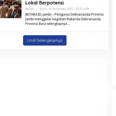
Lokal Berpotensi
Berita
|
Senin, 14 November 2022 - 20:20 WIB
O
L
BETARA.ID, Jambi – Pengurus Dekranasda Provinsi
E
Jambi menggelar kegiatan Rakerda Dekranasda
H
Provinsi
Baca selengkapnya
B
E
T
A
R
Lihat Selengkapnya
A
.
I
D