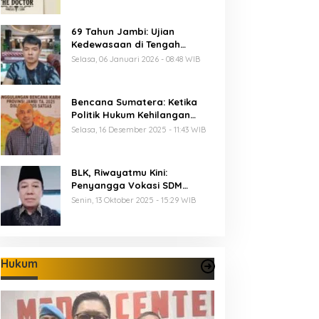
69 Tahun Jambi: Ujian
Kedewasaan di Tengah
Keterbatasan Anggaran
Selasa, 06 Januari 2026 - 08:48 WIB
Bencana Sumatera: Ketika
Politik Hukum Kehilangan
Arah dan Negara Kehilangan
Selasa, 16 Desember 2025 - 11:43 WIB
Keberanian
BLK, Riwayatmu Kini:
Penyangga Vokasi SDM
Provinsi Jambi
Senin, 13 Oktober 2025 - 15:29 WIB
Hukum