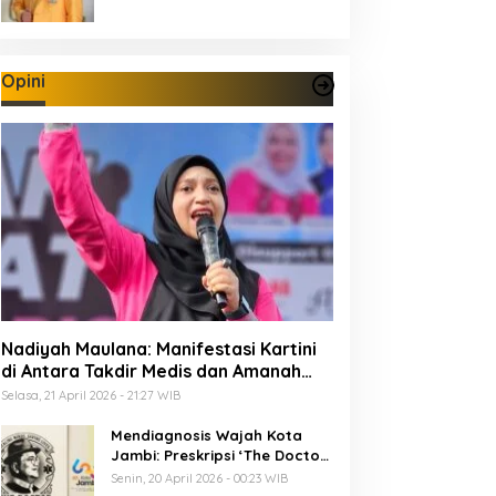
Opini
Nadiyah Maulana: Manifestasi Kartini
di Antara Takdir Medis dan Amanah
Publik
Selasa, 21 April 2026 - 21:27 WIB
Mendiagnosis Wajah Kota
Jambi: Preskripsi ‘The Doctor’
Menuju 625 Tahun Tanah Pilih
Senin, 20 April 2026 - 00:23 WIB
Pusako Batuah