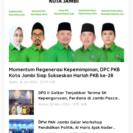
Momentum Regenerasi Kepemimpinan, DPC PKB
Kota Jambi Siap Sukseskan Harlah PKB ke-28
Sabtu, 18 Juli 2026 - 22:59 WIB
DPD II Golkar Tanjabbar Terima SK
Kepengurusan, Perdana di Jambi Pasca
Musda
Kamis, 30 April 2026 - 19:35 WIB
ĎPW PAN Jambi Gelar Workshop
Pendidikan Politik, Al Haris Ajak Kader
Perkuat Soliditas Jelang Pemilu 2029