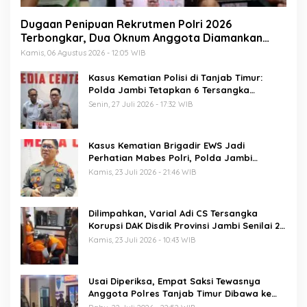
Dugaan Penipuan Rekrutmen Polri 2026
Terbongkar, Dua Oknum Anggota Diamankan
Propam Polda Jambi
Kamis, 06 Agustus 2026 - 12:05 WIB
Kasus Kematian Polisi di Tanjab Timur:
Polda Jambi Tetapkan 6 Tersangka
Termasuk 5 Anggota Polri
Senin, 27 Juli 2026 - 17:32 WIB
Kasus Kematian Brigadir EWS Jadi
Perhatian Mabes Polri, Polda Jambi
Periksa 18 Saksi
Kamis, 23 Juli 2026 - 21:46 WIB
Dilimpahkan, Varial Adi CS Tersangka
Korupsi DAK Disdik Provinsi Jambi Senilai 21
M Segera Disidang
Kamis, 23 Juli 2026 - 10:43 WIB
Usai Diperiksa, Empat Saksi Tewasnya
Anggota Polres Tanjab Timur Dibawa ke
Sel Tahanan Mapolda Jambi