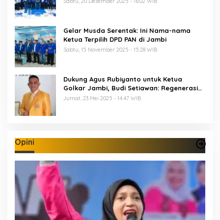
Sabtu, 20 Desember 2025 - 16:02 WIB
Gelar Musda Serentak: Ini Nama-nama
Ketua Terpilih DPD PAN di Jambi
Sabtu, 15 November 2025 - 15:28 WIB
Dukung Agus Rubiyanto untuk Ketua
Golkar Jambi, Budi Setiawan: Regenerasi
Kepemimpinan Wajib Berjalan
Jumat, 23 Mei 2025 - 14:47 WIB
Opini