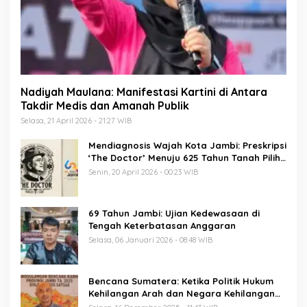
Nadiyah Maulana: Manifestasi Kartini di Antara
Takdir Medis dan Amanah Publik
Selasa, 21 April 2026 - 21:27 WIB
Mendiagnosis Wajah Kota Jambi: Preskripsi
‘The Doctor’ Menuju 625 Tahun Tanah Pilih
Pusako Batuah
Senin, 20 April 2026 - 00:23 WIB
69 Tahun Jambi: Ujian Kedewasaan di
Tengah Keterbatasan Anggaran
Selasa, 06 Januari 2026 - 08:48 WIB
Bencana Sumatera: Ketika Politik Hukum
Kehilangan Arah dan Negara Kehilangan
Keberanian