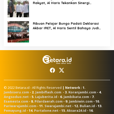
Rakyat, Al Haris Tekankan Sinergi
Pendidikan dan Infrastruktur
Ribuan Pelajar Bungo Padati Deklarasi
Akbar IRET, Al Haris Sentil Bahaya Judi
Online dan Radikalisme
© 2022 Betara.id - All Rights Reserved
| Network : 1.
Jambiseru.com
- 2.
Jambiflash.com
- 3.
Koranjambi.com
- 4.
Angsoduo.net
- 5.
Lajuberita.id
- 6.
Jambikata.com
- 7.
Esamesta.com
- 8.
Pilardaerah.com
- 9.
Jambiwin.com
- 10.
Pariwarajambi.com
- 11.
Swarajambi.net
- 12.
Bulian.id
- 13.
Pemayung.id
- 14.
Portalone.net
- 15.
Aksara24.id
- 16.