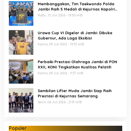
Membanggakan, Tim Taekwondo Polda
Jambi Raih 5 Medali di Kejurnas Kapolri
Cup 7
Rabu, 15 Juli 2026 - 19:50 WIB
Urawa Cup VI Digelar di Jambi: Dibuka
Gubernur, Ada Laga Eksibisi
Kamis, 09 Juli 2026 - 19:53 WIB
Perbaiki Prestasi Olahraga Jambi di PON
XXII, KONI Tingkatkan Kualitas Pelatih
Kamis, 09 Juli 2026 - 11:37 WIB
Sembilan Lifter Muda Jambi Siap Raih
Prestasi di Kejurnas Semarang
Senin, 06 Juli 2026 - 21:31 WIB
Populer