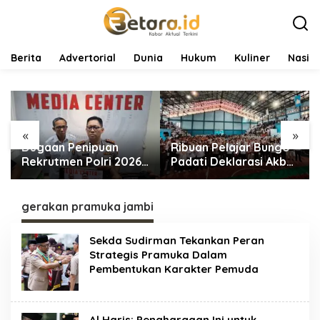
L
e
w
a
t
Berita
Advertorial
Dunia
Hukum
Kuliner
Nasio
i
k
e
k
o
«
»
n
Dugaan Penipuan
Ribuan Pelajar Bungo
t
e
Rekrutmen Polri 2026
Padati Deklarasi Akbar
n
Terbongkar, Dua
IRET, Al Haris Sentil
Oknum Anggota
Bahaya Judi Online
Diamankan Propam
dan Radikalisme
gerakan pramuka jambi
Polda Jambi
Sekda Sudirman Tekankan Peran
Strategis Pramuka Dalam
Pembentukan Karakter Pemuda
Al Haris: Penghargaan Ini untuk