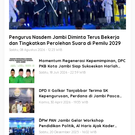
Pengurus Nasdem Jambi Diminta Terus Bekerja
dan Tingkatkan Perolehan Suara di Pemilu 2029
Sabtu, 08 Agustus 2026 - 12:23 WIB
Momentum Regenerasi Kepemimpinan, DPC
PKB Kota Jambi Siap Sukseskan Harlah
PKB ke-28
Sabtu, 18 Juli 2026 - 22:59 WIB
DPD II Golkar Tanjabbar Terima SK
Kepengurusan, Perdana di Jambi Pasca
Musda
Kamis, 30 April 2026 - 19:35 WIB
ĎPW PAN Jambi Gelar Workshop
Pendidikan Politik, Al Haris Ajak Kader
Perkuat Soliditas Jelang Pemilu 2029
Sabtu, 20 Desember 2025 - 16:02 WIB