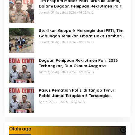
Tim Propam Mabes Polri Turun ke Jambi,
Dalami Dugaan Penipuan Rekrutmen Polri
Jumat, 07 Agustus 2026 - 14:53 WIB
Sterilkan Geopark Merangin dari PETI, Tim
Gabungan Temukan Empat Rakit Tambang
Ilegal
Jumat, 07 Agustus 2026 - 10:09 WIB
Dugaan Penipuan Rekrutmen Polri 2026
Terbongkar, Dua Oknum Anggota
Diamankan Propam Polda Jambi
Kamis, 06 Agustus 2026 - 12:05 WIB
Kasus Kematian Polisi di Tanjab Timur:
Polda Jambi Tetapkan 6 Tersangka
Termasuk 5 Anggota Polri
Senin, 27 Juli 2026 - 17:32 WIB
Olahraga