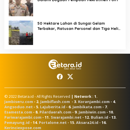
50 Hektare Lahan di Sungai Gelam
Terbakar, Ratusan Personel dan Tiga Heli
Water Bombing Dikerahkan Lakukan
Pemadaman
© 2022 Betara.id - All Rights Reserved
| Network : 1.
Jambiseru.com
- 2.
Jambiflash.com
- 3.
Koranjambi.com
- 4.
Angsoduo.net
- 5.
Lajuberita.id
- 6.
Jambikata.com
- 7.
Esamesta.com
- 8.
Pilardaerah.com
- 9.
Jambiwin.com
- 10.
Pariwarajambi.com
- 11.
Swarajambi.net
- 12.
Bulian.id
- 13.
Pemayung.id
- 14.
Portalone.net
- 15.
Aksara24.id
- 16.
Kerinciexpose.com