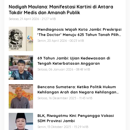
Nadiyah Maulana: Manifestasi Kartini di Antara
Takdir Medis dan Amanah Publik
Selasa, 21 April 2026 - 21:27 WIB
Mendiagnosis Wajah Kota Jambi: Preskripsi
‘The Doctor’ Menuju 625 Tahun Tanah Pilih
Pusako Batuah
Senin, 20 April 2026 - 00:23 WIB
69 Tahun Jambi: Ujian Kedewasaan di
Tengah Keterbatasan Anggaran
Selasa, 06 Januari 2026 - 08:48 WIB
Bencana Sumatera: Ketika Politik Hukum
Kehilangan Arah dan Negara Kehilangan
Keberanian
Selasa, 16 Desember 2025 - 11:43 WIB
BLK, Riwayatmu Kini: Penyangga Vokasi
SDM Provinsi Jambi
Senin, 13 Oktober 2025 - 15:29 WIB