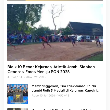
Bidik 10 Besar Kejurnas, Atletik Jambi Siapkan
Generasi Emas Menuju PON 2028
Jumat, 17 Juli 2026 - 19:33 WIB
Membanggakan, Tim Taekwondo Polda
Jambi Raih 5 Medali di Kejurnas Kapolri
Cup 7
Rabu, 15 Juli 2026 - 19:50 WIB