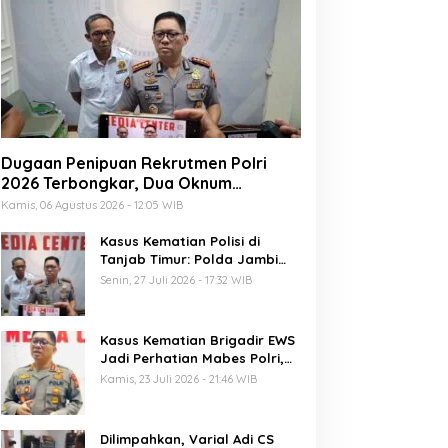
Dugaan Penipuan Rekrutmen Polri
2026 Terbongkar, Dua Oknum
Anggota Diamankan Propam Polda
Kamis, 06 Agustus 2026 - 12:05 WIB
Jambi
Kasus Kematian Polisi di
Tanjab Timur: Polda Jambi
Tetapkan 6 Tersangka
Senin, 27 Juli 2026 - 17:32 WIB
Termasuk 5 Anggota Polri
Kasus Kematian Brigadir EWS
Jadi Perhatian Mabes Polri,
Polda Jambi Periksa 18 Saksi
Kamis, 23 Juli 2026 - 21:46 WIB
Dilimpahkan, Varial Adi CS