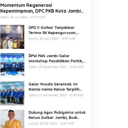
Momentum Regenerasi
Kepemimpinan, DPC PKB Kota Jambi
Siap Sukseskan Harlah PKB ke-28
Sabtu, 18 Juli 2026 - 22:59 WIB
DPD II Golkar Tanjabbar
Terima SK Kepengurusan,
Perdana di Jambi Pasca
Kamis, 30 April 2026 - 19:35 WIB
Musda
ĎPW PAN Jambi Gelar
Workshop Pendidikan Politik,
Al Haris Ajak Kader Perkuat
Sabtu, 20 Desember 2025 - 16:02 WIB
Soliditas Jelang Pemilu 2029
Gelar Musda Serentak: Ini
Nama-nama Ketua Terpilih
DPD PAN di Jambi
Sabtu, 15 November 2025 - 15:28 WIB
Dukung Agus Rubiyanto untuk
Ketua Golkar Jambi, Budi
Setiawan: Regenerasi
Jumat, 23 Mei 2025 - 14:47 WIB
Kepemimpinan Wajib Berjalan