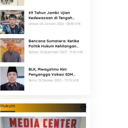
69 Tahun Jambi: Ujian
Kedewasaan di Tengah
Keterbatasan Anggaran
Selasa, 06 Januari 2026 - 08:48 WIB
Bencana Sumatera: Ketika
Politik Hukum Kehilangan
Arah dan Negara Kehilangan
Selasa, 16 Desember 2025 - 11:43 WIB
Keberanian
BLK, Riwayatmu Kini:
Penyangga Vokasi SDM
Provinsi Jambi
Senin, 13 Oktober 2025 - 15:29 WIB
Hukum