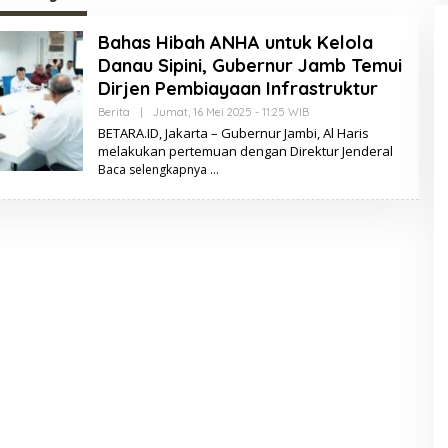
Bahas Hibah ANHA untuk Kelola
Danau Sipini, Gubernur Jamb Temui
Dirjen Pembiayaan Infrastruktur
Berita
|
Jumat, 16 Mei 2025 - 11:25 WIB
O
L
BETARA.ID, Jakarta – Gubernur Jambi, Al Haris
E
melakukan pertemuan dengan Direktur Jenderal
H
Baca selengkapnya
B
E
T
A
R
A
.
I
D