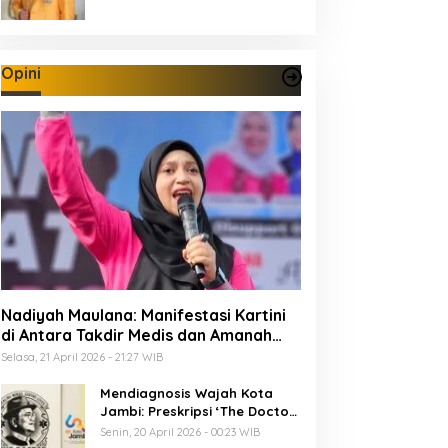
Opini
Nadiyah Maulana: Manifestasi Kartini
di Antara Takdir Medis dan Amanah
Publik
Selasa, 21 April 2026 - 21:27 WIB
Mendiagnosis Wajah Kota
Jambi: Preskripsi ‘The Doctor’
Menuju 625 Tahun Tanah Pilih
Senin, 20 April 2026 - 00:23 WIB
Pusako Batuah