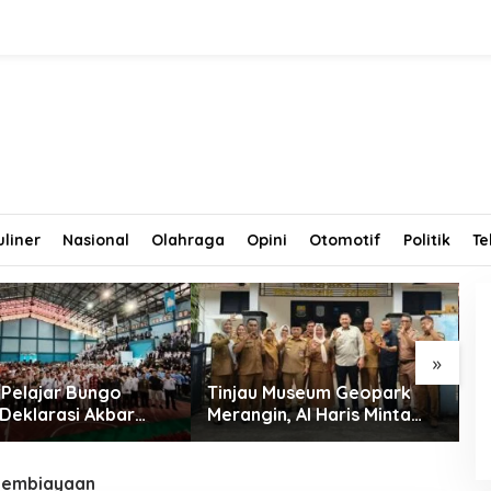
uliner
Nasional
Olahraga
Opini
Otomotif
Politik
Te
»
 Pelajar Bungo
Tinjau Museum Geopark
S
 Deklarasi Akbar
Merangin, Al Haris Minta
P
l Haris Sentil Bahaya
Pengelola Genjot Inovasi
C
line dan
dan Tambah Koleksi
B
lisme
 pembiayaan