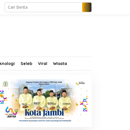
knologi
Seleb
Viral
Wisata
KK Migas Tawarkan PI 7
Tinjau Bungo Green City
ersen, Al Haris Gerak
dan Sekolah Rakyat, Al
epat Bahas Bersama
Haris Tekankan Sinergi
UMD dan Pansus
Pendidikan dan
Infrastruktur