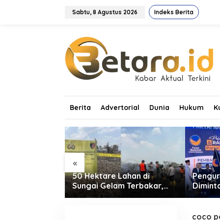
L
e
Sabtu, 8 Agustus 2026
Indeks Berita
w
a
t
i
k
e
k
o
n
t
Berita
Advertorial
Dunia
Hukum
K
e
n
«
asmen dan
50 Hektare Lahan di
Pengur
ni Resmikan
Sungai Gelam Terbakar,
Dimint
r: Dorong
Ratusan Personel dan Tiga
Tingka
 Pendidikan
Heli Water Bombing
Suara 
Dikerahkan Lakukan
coco p