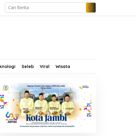
knologi
Seleb
Viral
Wisata
im Propam Mabes Polri
Wamen Dikdasmen dan
urun ke Jambi, Dalami
Abdullah Sani Resmikan
ugaan Penipuan
Bungo Pintar: Dorong
ekrutmen Polri
Digitalisasi Pendidikan
Jambi