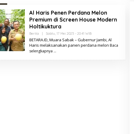
Al Haris Penen Perdana Melon
Premium di Screen House Modern
Holtikuktura
Berita
|
Sabtu, 17 Mei 2025 - 20:41 WIB
O
L
BETARA.ID, Muara Sabak – Gubernur Jambi, Al
E
Haris melaksanakan panen perdana melon
Baca
H
B
selengkapnya
E
T
A
R
A
.
I
D