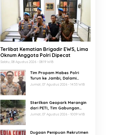
Terlibat Kematian Brigadir EWS, Lima
Oknum Anggota Polri Dipecat
Sabtu, 08 Agustus 2026 - 08:19 WIB
Tim Propam Mabes Polri
Turun ke Jambi, Dalami
Dugaan Penipuan Rekrutmen
Jumat, 07 Agustus 2026 - 14:53 WIB
Polri
Sterilkan Geopark Merangin
dari PETI, Tim Gabungan
Temukan Empat Rakit
Jumat, 07 Agustus 2026 - 10:09 WIB
Tambang Ilegal
Dugaan Penipuan Rekrutmen