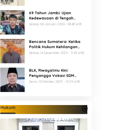
69 Tahun Jambi: Ujian
Kedewasaan di Tengah
Keterbatasan Anggaran
Selasa, 06 Januari 2026 - 08:48 WIB
Bencana Sumatera: Ketika
Politik Hukum Kehilangan
Arah dan Negara Kehilangan
Selasa, 16 Desember 2025 - 11:43 WIB
Keberanian
BLK, Riwayatmu Kini:
Penyangga Vokasi SDM
Provinsi Jambi
Senin, 13 Oktober 2025 - 15:29 WIB
Hukum