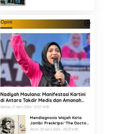
Opini
Nadiyah Maulana: Manifestasi Kartini
di Antara Takdir Medis dan Amanah
Publik
Selasa, 21 April 2026 - 21:27 WIB
Mendiagnosis Wajah Kota
Jambi: Preskripsi ‘The Doctor’
Menuju 625 Tahun Tanah Pilih
Senin, 20 April 2026 - 00:23 WIB
Pusako Batuah