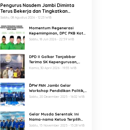
Pengurus Nasdem Jambi Diminta
Terus Bekerja dan Tingkatkan
Perolehan Suara di Pemilu 2029
Sabtu, 08 Agustus 2026 - 12:23 WIB
Momentum Regenerasi
Kepemimpinan, DPC PKB Kota
Jambi Siap Sukseskan Harlah
Sabtu, 18 Juli 2026 - 22:59 WIB
PKB ke-28
DPD II Golkar Tanjabbar
Terima SK Kepengurusan,
Perdana di Jambi Pasca
Kamis, 30 April 2026 - 19:35 WIB
Musda
ĎPW PAN Jambi Gelar
Workshop Pendidikan Politik,
Al Haris Ajak Kader Perkuat
Sabtu, 20 Desember 2025 - 16:02 WIB
Soliditas Jelang Pemilu 2029
Gelar Musda Serentak: Ini
Nama-nama Ketua Terpilih
DPD PAN di Jambi
Sabtu, 15 November 2025 - 15:28 WIB