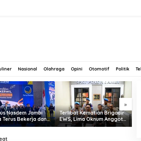
uliner
Nasional
Olahraga
Opini
Otomotif
Politik
Te
»
us Nasdem Jambi
Terlibat Kematian Brigadir
T
a Terus Bekerja dan
EWS, Lima Oknum Anggota
T
tkan Perolehan
Polri Dipecat
D
di Pemilu 2029
R
eat