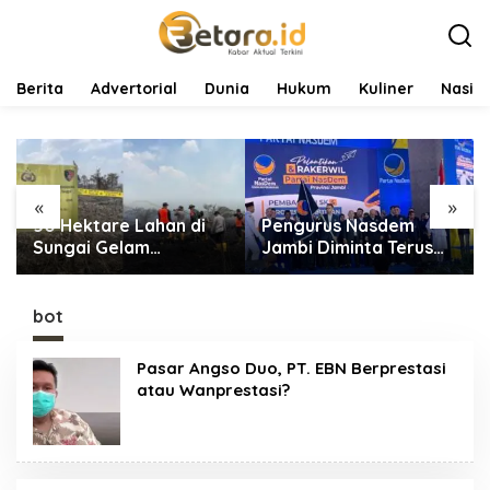
L
e
w
a
t
Berita
Advertorial
Dunia
Hukum
Kuliner
Nasio
i
k
e
k
o
«
»
n
50 Hektare Lahan di
Pengurus Nasdem
t
e
Sungai Gelam
Jambi Diminta Terus
n
Terbakar, Ratusan
Bekerja dan
Personel dan Tiga Heli
Tingkatkan Perolehan
Water Bombing
Suara di Pemilu 2029
bot
Dikerahkan Lakukan
Pemadaman
Pasar Angso Duo, PT. EBN Berprestasi
atau Wanprestasi?