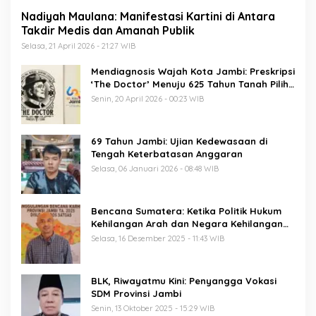
Nadiyah Maulana: Manifestasi Kartini di Antara
Takdir Medis dan Amanah Publik
Selasa, 21 April 2026 - 21:27 WIB
Mendiagnosis Wajah Kota Jambi: Preskripsi
‘The Doctor’ Menuju 625 Tahun Tanah Pilih
Pusako Batuah
Senin, 20 April 2026 - 00:23 WIB
69 Tahun Jambi: Ujian Kedewasaan di
Tengah Keterbatasan Anggaran
Selasa, 06 Januari 2026 - 08:48 WIB
Bencana Sumatera: Ketika Politik Hukum
Kehilangan Arah dan Negara Kehilangan
Keberanian
Selasa, 16 Desember 2025 - 11:43 WIB
BLK, Riwayatmu Kini: Penyangga Vokasi
SDM Provinsi Jambi
Senin, 13 Oktober 2025 - 15:29 WIB