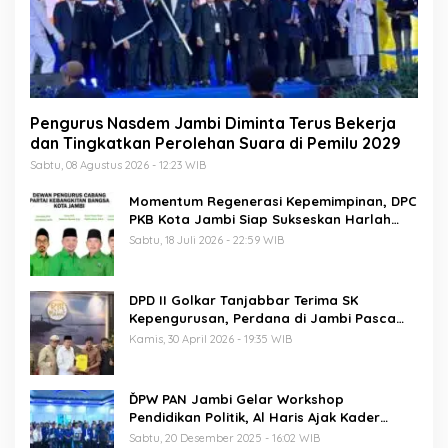
Pengurus Nasdem Jambi Diminta Terus Bekerja
dan Tingkatkan Perolehan Suara di Pemilu 2029
Sabtu, 08 Agustus 2026 - 12:23 WIB
Momentum Regenerasi Kepemimpinan, DPC
PKB Kota Jambi Siap Sukseskan Harlah
PKB ke-28
Sabtu, 18 Juli 2026 - 22:59 WIB
DPD II Golkar Tanjabbar Terima SK
Kepengurusan, Perdana di Jambi Pasca
Musda
Kamis, 30 April 2026 - 19:35 WIB
ĎPW PAN Jambi Gelar Workshop
Pendidikan Politik, Al Haris Ajak Kader
Perkuat Soliditas Jelang Pemilu 2029
Sabtu, 20 Desember 2025 - 16:02 WIB