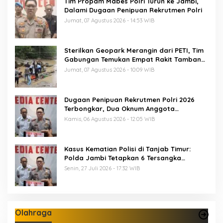
Tim Propam Mabes Polri Turun ke Jambi,
Dalami Dugaan Penipuan Rekrutmen Polri
Jumat, 07 Agustus 2026 - 14:53 WIB
Sterilkan Geopark Merangin dari PETI, Tim
Gabungan Temukan Empat Rakit Tambang
Ilegal
Jumat, 07 Agustus 2026 - 10:09 WIB
Dugaan Penipuan Rekrutmen Polri 2026
Terbongkar, Dua Oknum Anggota
Diamankan Propam Polda Jambi
Kamis, 06 Agustus 2026 - 12:05 WIB
Kasus Kematian Polisi di Tanjab Timur:
Polda Jambi Tetapkan 6 Tersangka
Termasuk 5 Anggota Polri
Senin, 27 Juli 2026 - 17:32 WIB
Olahraga