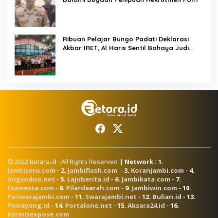
Ribuan Pelajar Bungo Padati Deklarasi
Akbar IRET, Al Haris Sentil Bahaya Judi
Online dan Radikalisme
© 2022 Betara.id - All Rights Reserved
| Network : 1.
Jambiseru.com
- 2.
Jambiflash.com
- 3.
Koranjambi.com
- 4.
Angsoduo.net
- 5.
Lajuberita.id
- 6.
Jambikata.com
- 7.
Esamesta.com
- 8.
Pilardaerah.com
- 9.
Jambiwin.com
- 10.
Pariwarajambi.com
- 11.
Swarajambi.net
- 12.
Bulian.id
- 13.
Pemayung.id
- 14.
Portalone.net
- 15.
Aksara24.id
- 16.
Kerinciexpose.com