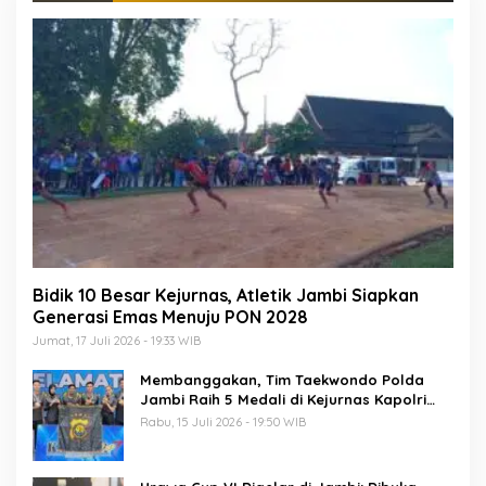
Bidik 10 Besar Kejurnas, Atletik Jambi Siapkan
Generasi Emas Menuju PON 2028
Jumat, 17 Juli 2026 - 19:33 WIB
Membanggakan, Tim Taekwondo Polda
Jambi Raih 5 Medali di Kejurnas Kapolri
Cup 7
Rabu, 15 Juli 2026 - 19:50 WIB