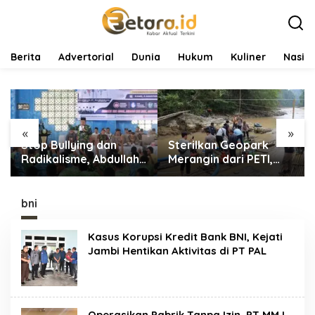
L
e
w
a
t
Berita
Advertorial
Dunia
Hukum
Kuliner
Nasio
i
k
e
k
o
«
»
n
Stop Bullying dan
Sterilkan Geopark
t
e
Radikalisme, Abdullah
Merangin dari PETI,
n
Sani Dorong Siswa
Tim Gabungan
Jadi Garda Terdepan
Temukan Empat Rakit
Bangsa
Tambang Ilegal
bni
Kasus Korupsi Kredit Bank BNI, Kejati
Jambi Hentikan Aktivitas di PT PAL
Operasikan Pabrik Tanpa Izin, PT MMJ