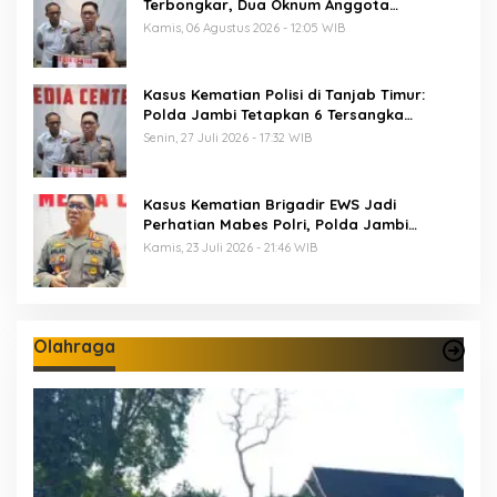
Terbongkar, Dua Oknum Anggota
Diamankan Propam Polda Jambi
Kamis, 06 Agustus 2026 - 12:05 WIB
Kasus Kematian Polisi di Tanjab Timur:
Polda Jambi Tetapkan 6 Tersangka
Termasuk 5 Anggota Polri
Senin, 27 Juli 2026 - 17:32 WIB
Kasus Kematian Brigadir EWS Jadi
Perhatian Mabes Polri, Polda Jambi
Periksa 18 Saksi
Kamis, 23 Juli 2026 - 21:46 WIB
Olahraga