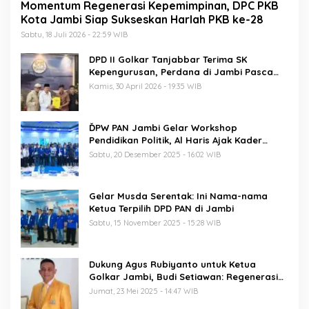
Momentum Regenerasi Kepemimpinan, DPC PKB
Kota Jambi Siap Sukseskan Harlah PKB ke-28
Sabtu, 18 Juli 2026 - 22:59 WIB
DPD II Golkar Tanjabbar Terima SK
Kepengurusan, Perdana di Jambi Pasca
Musda
Kamis, 30 April 2026 - 19:35 WIB
ĎPW PAN Jambi Gelar Workshop
Pendidikan Politik, Al Haris Ajak Kader
Perkuat Soliditas Jelang Pemilu 2029
Sabtu, 20 Desember 2025 - 16:02 WIB
Gelar Musda Serentak: Ini Nama-nama
Ketua Terpilih DPD PAN di Jambi
Sabtu, 15 November 2025 - 15:28 WIB
Dukung Agus Rubiyanto untuk Ketua
Golkar Jambi, Budi Setiawan: Regenerasi
Kepemimpinan Wajib Berjalan
Jumat, 23 Mei 2025 - 14:47 WIB