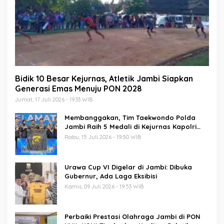
Bidik 10 Besar Kejurnas, Atletik Jambi Siapkan
Generasi Emas Menuju PON 2028
Jumat, 17 Juli 2026 - 19:33 WIB
Membanggakan, Tim Taekwondo Polda
Jambi Raih 5 Medali di Kejurnas Kapolri
Cup 7
Rabu, 15 Juli 2026 - 19:50 WIB
Urawa Cup VI Digelar di Jambi: Dibuka
Gubernur, Ada Laga Eksibisi
Kamis, 09 Juli 2026 - 19:53 WIB
Perbaiki Prestasi Olahraga Jambi di PON