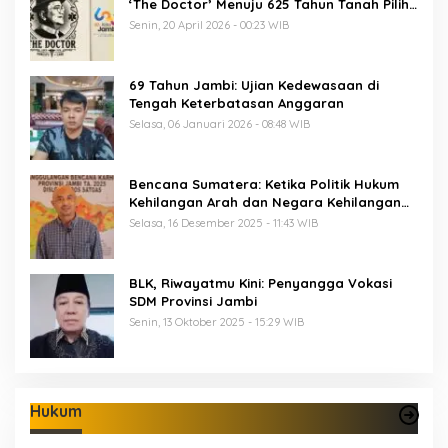
‘The Doctor’ Menuju 625 Tahun Tanah Pilih
Pusako Batuah
Senin, 20 April 2026 - 00:23 WIB
69 Tahun Jambi: Ujian Kedewasaan di
Tengah Keterbatasan Anggaran
Selasa, 06 Januari 2026 - 08:48 WIB
Bencana Sumatera: Ketika Politik Hukum
Kehilangan Arah dan Negara Kehilangan
Keberanian
Selasa, 16 Desember 2025 - 11:43 WIB
BLK, Riwayatmu Kini: Penyangga Vokasi
SDM Provinsi Jambi
Senin, 13 Oktober 2025 - 15:29 WIB
Hukum