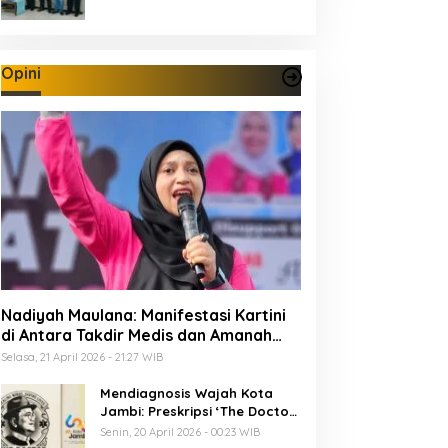
Opini
Nadiyah Maulana: Manifestasi Kartini
di Antara Takdir Medis dan Amanah
Publik
Selasa, 21 April 2026 - 21:27 WIB
Mendiagnosis Wajah Kota
Jambi: Preskripsi ‘The Doctor’
Menuju 625 Tahun Tanah Pilih
Senin, 20 April 2026 - 00:23 WIB
Pusako Batuah