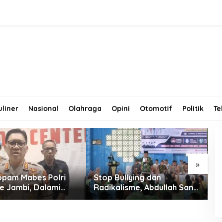
uliner
Nasional
Olahraga
Opini
Otomotif
Politik
Te
»
opam Mabes Polri
Stop Bullying dan
S
ke Jambi, Dalami
Radikalisme, Abdullah Sani
M
 Penipuan
Dorong Siswa Jadi Garda
G
men Polri
Terdepan Bangsa
R