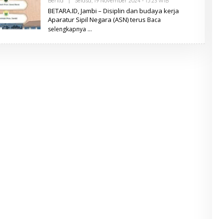
Berita
|
Selasa, 19 November 2024 - 15:23 WIB
O
L
BETARA.ID, Jambi – Disiplin dan budaya kerja
E
Aparatur Sipil Negara (ASN) terus
Baca
H
B
selengkapnya
E
T
A
R
A
.
I
D