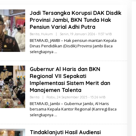
Jadi Tersangka Korupsi DAK Disdik
Provinsi Jambi, BKN Tunda Hak
Pensiun Varial Adhi Putra
Berita
,
Hukum
|
Senin, 19 Januari 2026 - 11:37 WIB
O
L
BETARA.ID, JAMBI – Hak pensiun mantan Kepala
E
Dinas Pendidikan (Disdik) Provinsi Jambi
Baca
H
B
selengkapnya
E
T
A
Gubernur Al Haris dan BKN
R
A
Regional VII Sepakati
.
I
Implementasi Sistem Merit dan
D
Manajemen Talenta
Berita
|
Rabu, 24 September 2025 - 15:26 WIB
O
L
BETARA.ID, Jambi – Gubernur Jambi, Al Haris
E
bersama Kepala Kantor Regional (Kanreg)
Baca
H
B
selengkapnya
E
T
A
Tindaklanjuti Hasil Audiensi
R
A