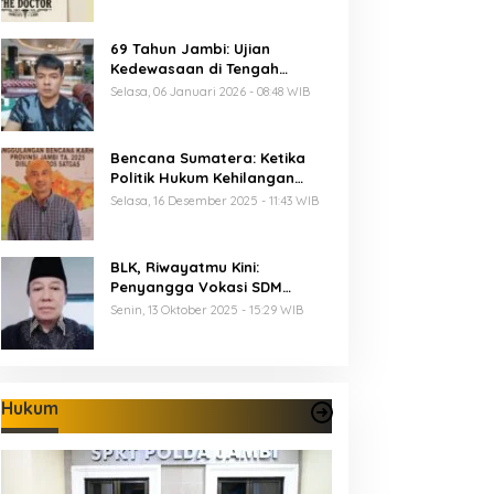
69 Tahun Jambi: Ujian
Kedewasaan di Tengah
Keterbatasan Anggaran
Selasa, 06 Januari 2026 - 08:48 WIB
Bencana Sumatera: Ketika
Politik Hukum Kehilangan
Arah dan Negara Kehilangan
Selasa, 16 Desember 2025 - 11:43 WIB
Keberanian
BLK, Riwayatmu Kini:
Penyangga Vokasi SDM
Provinsi Jambi
Senin, 13 Oktober 2025 - 15:29 WIB
Hukum