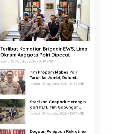
Terlibat Kematian Brigadir EWS, Lima
Oknum Anggota Polri Dipecat
Sabtu, 08 Agustus 2026 - 08:19 WIB
Tim Propam Mabes Polri
Turun ke Jambi, Dalami
Dugaan Penipuan Rekrutmen
Jumat, 07 Agustus 2026 - 14:53 WIB
Polri
Sterilkan Geopark Merangin
dari PETI, Tim Gabungan
Temukan Empat Rakit
Jumat, 07 Agustus 2026 - 10:09 WIB
Tambang Ilegal
Dugaan Penipuan Rekrutmen