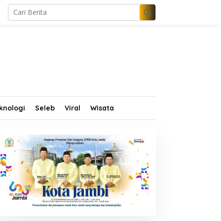
knologi
Seleb
Viral
Wisata
terilkan Geopark
Pengurus Nasdem Jambi
erangin dari PETI, Tim
Diminta Terus Bekerja dan
abungan Temukan Empat
Tingkatkan Perolehan
akit Tambang Ilegal
Suara di Pemilu 2029