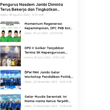
Pengurus Nasdem Jambi Diminta
Terus Bekerja dan Tingkatkan
Perolehan Suara di Pemilu 2029
Sabtu, 08 Agustus 2026 - 12:23 WIB
Momentum Regenerasi
Kepemimpinan, DPC PKB Kota
Jambi Siap Sukseskan Harlah
Sabtu, 18 Juli 2026 - 22:59 WIB
PKB ke-28
DPD II Golkar Tanjabbar
Terima SK Kepengurusan,
Perdana di Jambi Pasca
Kamis, 30 April 2026 - 19:35 WIB
Musda
ĎPW PAN Jambi Gelar
Workshop Pendidikan Politik,
Al Haris Ajak Kader Perkuat
Sabtu, 20 Desember 2025 - 16:02 WIB
Soliditas Jelang Pemilu 2029
Gelar Musda Serentak: Ini
Nama-nama Ketua Terpilih
DPD PAN di Jambi
Sabtu, 15 November 2025 - 15:28 WIB