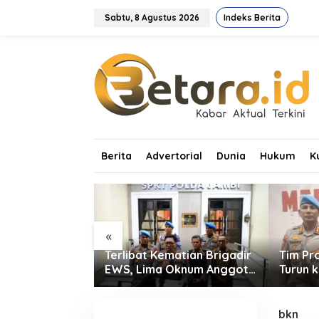
L
e
Sabtu, 8 Agustus 2026
Indeks Berita
w
a
t
i
k
e
k
o
n
t
Berita
Advertorial
Dunia
Hukum
K
e
n
«
asdem Jambi
Terlibat Kematian Brigadir
Tim Pr
us Bekerja dan
EWS, Lima Oknum Anggota
Turun 
Perolehan
Polri Dipecat
Dugaan
ilu 2029
Rekrut
bkn