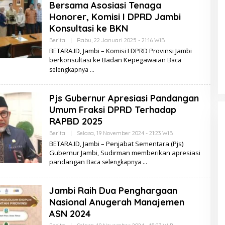
Bersama Asosiasi Tenaga
.
I
Honorer, Komisi I DPRD Jambi
D
Konsultasi ke BKN
Berita
|
Rabu, 22 Januari 2025 - 21:16 WIB
O
L
BETARA.ID, Jambi – Komisi I DPRD Provinsi Jambi
E
berkonsultasi ke Badan Kepegawaian
Baca
H
B
selengkapnya
E
T
A
Pjs Gubernur Apresiasi Pandangan
R
A
Umum Fraksi DPRD Terhadap
.
I
RAPBD 2025
D
Berita
|
Selasa, 19 November 2024 - 21:23 WIB
O
L
BETARA.ID, Jambi – Penjabat Sementara (Pjs)
E
Gubernur Jambi, Sudirman memberikan apresiasi
H
pandangan
Baca selengkapnya
B
E
T
A
Jambi Raih Dua Penghargaan
R
A
Nasional Anugerah Manajemen
.
I
ASN 2024
D