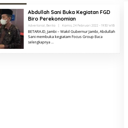
Abdullah Sani Buka Kegiatan FGD
Biro Perekonomian
Advertorial
,
Berita
|
Kamis, 24 Februari 2022 - 19:30 WIB
O
L
BETARA.ID, Jambi – Wakil Gubernur Jambi, Abdullah
E
Sani membuka kegiatam Focus Group
Baca
H
B
selengkapnya
E
T
A
R
A
.
I
D