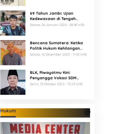
69 Tahun Jambi: Ujian
Kedewasaan di Tengah
Keterbatasan Anggaran
Selasa, 06 Januari 2026 - 08:48 WIB
Bencana Sumatera: Ketika
Politik Hukum Kehilangan
Arah dan Negara Kehilangan
Selasa, 16 Desember 2025 - 11:43 WIB
Keberanian
BLK, Riwayatmu Kini:
Penyangga Vokasi SDM
Provinsi Jambi
Senin, 13 Oktober 2025 - 15:29 WIB
Hukum