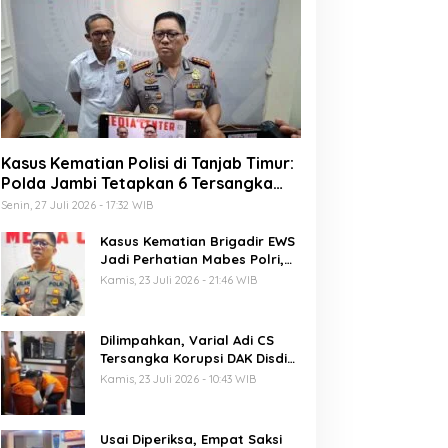
Kasus Kematian Polisi di Tanjab Timur:
Polda Jambi Tetapkan 6 Tersangka
Termasuk 5 Anggota Polri
Senin, 27 Juli 2026 - 17:32 WIB
Kasus Kematian Brigadir EWS
Jadi Perhatian Mabes Polri,
Polda Jambi Periksa 18 Saksi
Kamis, 23 Juli 2026 - 21:46 WIB
Dilimpahkan, Varial Adi CS
Tersangka Korupsi DAK Disdik
Provinsi Jambi Senilai 21 M
Kamis, 23 Juli 2026 - 10:43 WIB
Segera Disidang
Usai Diperiksa, Empat Saksi