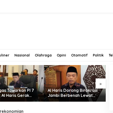
uliner
Nasional
Olahraga
Opini
Otomotif
Politik
Te
»
gas Tawarkan PI 7
Al Haris Dorong Birokrasi
K
 Al Haris Gerak
Jambi Berbenah Lewat
T
Bahas Bersama
Evaluasi SAKIP 2025
T
an Pansus
T
erekonomian