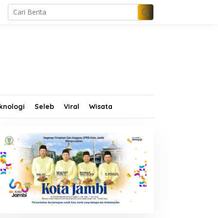
knologi
Seleb
Viral
Wisata
asus Kematian Polisi di
Ribuan Pelajar Bungo
anjab Timur: Polda Jambi
Padati Deklarasi Akbar
etapkan 6 Tersangka
IRET, Al Haris Sentil Bahaya
ermasuk 5 Anggota Polri
Judi Online dan
Radikalisme