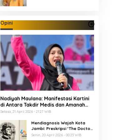
Opini
Nadiyah Maulana: Manifestasi Kartini
di Antara Takdir Medis dan Amanah
Publik
Selasa, 21 April 2026 - 21:27 WIB
Mendiagnosis Wajah Kota
Jambi: Preskripsi ‘The Doctor’
Menuju 625 Tahun Tanah Pilih
Senin, 20 April 2026 - 00:23 WIB
Pusako Batuah