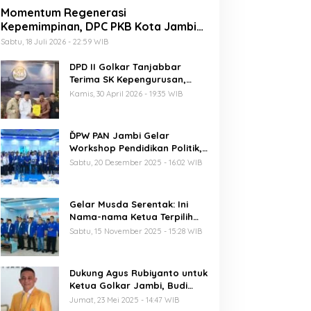
Momentum Regenerasi
Kepemimpinan, DPC PKB Kota Jambi
Siap Sukseskan Harlah PKB ke-28
Sabtu, 18 Juli 2026 - 22:59 WIB
DPD II Golkar Tanjabbar
Terima SK Kepengurusan,
Perdana di Jambi Pasca
Kamis, 30 April 2026 - 19:35 WIB
Musda
ĎPW PAN Jambi Gelar
Workshop Pendidikan Politik,
Al Haris Ajak Kader Perkuat
Sabtu, 20 Desember 2025 - 16:02 WIB
Soliditas Jelang Pemilu 2029
Gelar Musda Serentak: Ini
Nama-nama Ketua Terpilih
DPD PAN di Jambi
Sabtu, 15 November 2025 - 15:28 WIB
Dukung Agus Rubiyanto untuk
Ketua Golkar Jambi, Budi
Setiawan: Regenerasi
Jumat, 23 Mei 2025 - 14:47 WIB
Kepemimpinan Wajib Berjalan