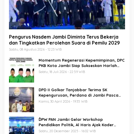
Pengurus Nasdem Jambi Diminta Terus Bekerja
dan Tingkatkan Perolehan Suara di Pemilu 2029
Sabtu, 08 Agustus 2026 - 12:23 WIB
Momentum Regenerasi Kepemimpinan, DPC
PKB Kota Jambi Siap Sukseskan Harlah
PKB ke-28
Sabtu, 18 Juli 2026 - 22:59 WIB
DPD II Golkar Tanjabbar Terima SK
Kepengurusan, Perdana di Jambi Pasca
Musda
Kamis, 30 April 2026 - 19:35 WIB
ĎPW PAN Jambi Gelar Workshop
Pendidikan Politik, Al Haris Ajak Kader
Perkuat Soliditas Jelang Pemilu 2029
Sabtu, 20 Desember 2025 - 16:02 WIB