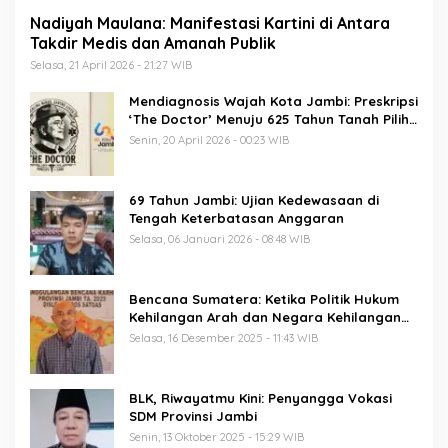
Nadiyah Maulana: Manifestasi Kartini di Antara
Takdir Medis dan Amanah Publik
Selasa, 21 April 2026 - 21:27 WIB
Mendiagnosis Wajah Kota Jambi: Preskripsi
‘The Doctor’ Menuju 625 Tahun Tanah Pilih
Pusako Batuah
Senin, 20 April 2026 - 00:23 WIB
69 Tahun Jambi: Ujian Kedewasaan di
Tengah Keterbatasan Anggaran
Selasa, 06 Januari 2026 - 08:48 WIB
Bencana Sumatera: Ketika Politik Hukum
Kehilangan Arah dan Negara Kehilangan
Keberanian
Selasa, 16 Desember 2025 - 11:43 WIB
BLK, Riwayatmu Kini: Penyangga Vokasi
SDM Provinsi Jambi
Senin, 13 Oktober 2025 - 15:29 WIB