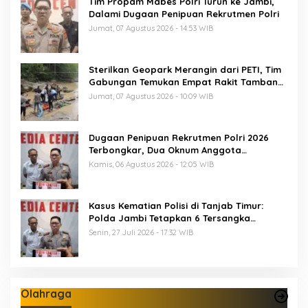
Tim Propam Mabes Polri Turun ke Jambi,
Dalami Dugaan Penipuan Rekrutmen Polri
Jumat, 07 Agustus 2026 - 14:53 WIB
Sterilkan Geopark Merangin dari PETI, Tim
Gabungan Temukan Empat Rakit Tambang
Ilegal
Jumat, 07 Agustus 2026 - 10:09 WIB
Dugaan Penipuan Rekrutmen Polri 2026
Terbongkar, Dua Oknum Anggota
Diamankan Propam Polda Jambi
Kamis, 06 Agustus 2026 - 12:05 WIB
Kasus Kematian Polisi di Tanjab Timur:
Polda Jambi Tetapkan 6 Tersangka
Termasuk 5 Anggota Polri
Senin, 27 Juli 2026 - 17:32 WIB
Olahraga