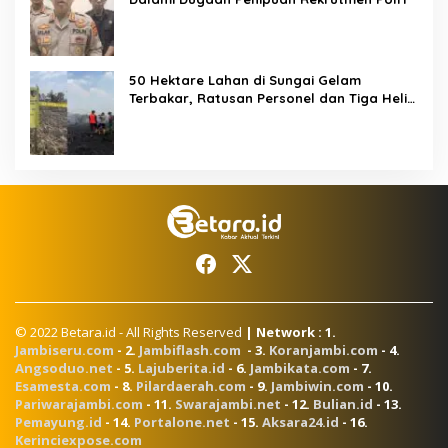
50 Hektare Lahan di Sungai Gelam
Terbakar, Ratusan Personel dan Tiga Heli
Water Bombing Dikerahkan Lakukan
Pemadaman
© 2022 Betara.id - All Rights Reserved
| Network : 1.
Jambiseru.com
- 2.
Jambiflash.com
- 3.
Koranjambi.com
- 4.
Angsoduo.net
- 5.
Lajuberita.id
- 6.
Jambikata.com
- 7.
Esamesta.com
- 8.
Pilardaerah.com
- 9.
Jambiwin.com
- 10.
Pariwarajambi.com
- 11.
Swarajambi.net
- 12.
Bulian.id
- 13.
Pemayung.id
- 14.
Portalone.net
- 15.
Aksara24.id
- 16.
Kerinciexpose.com