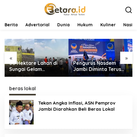
L
e
w
a
t
Berita
Advertorial
Dunia
Hukum
Kuliner
Nasio
i
k
e
k
o
«
»
n
50 Hektare Lahan di
Pengurus Nasdem
t
e
Sungai Gelam
Jambi Diminta Terus
n
Terbakar, Ratusan
Bekerja dan
Personel dan Tiga Heli
Tingkatkan Perolehan
Water Bombing
Suara di Pemilu 2029
beras lokal
Dikerahkan Lakukan
Pemadaman
Tekan Angka Inflasi, ASN Pemprov
Jambi Diarahkan Beli Beras Lokal