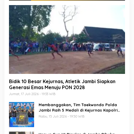
Bidik 10 Besar Kejurnas, Atletik Jambi Siapkan
Generasi Emas Menuju PON 2028
Jumat, 17 Juli 2026 - 19:33 WIB
Membanggakan, Tim Taekwondo Polda
Jambi Raih 5 Medali di Kejurnas Kapolri
Cup 7
Rabu, 15 Juli 2026 - 19:50 WIB