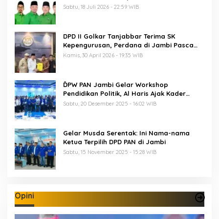
PKB ke-28
Sabtu, 18 Juli 2026 - 22:59 WIB
DPD II Golkar Tanjabbar Terima SK
Kepengurusan, Perdana di Jambi Pasca
Musda
Kamis, 30 April 2026 - 19:35 WIB
ĎPW PAN Jambi Gelar Workshop
Pendidikan Politik, Al Haris Ajak Kader
Perkuat Soliditas Jelang Pemilu 2029
Sabtu, 20 Desember 2025 - 16:02 WIB
Gelar Musda Serentak: Ini Nama-nama
Ketua Terpilih DPD PAN di Jambi
Sabtu, 15 November 2025 - 15:28 WIB
Opini