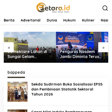
L
e
w
a
t
Berita
Advertorial
Dunia
Hukum
Kuliner
Nasio
i
k
e
k
o
«
»
n
50 Hektare Lahan di
Pengurus Nasdem
t
e
Sungai Gelam
Jambi Diminta Terus
n
Terbakar, Ratusan
Bekerja dan
Personel dan Tiga Heli
Tingkatkan Perolehan
Water Bombing
Suara di Pemilu 2029
bappeda
Dikerahkan Lakukan
Pemadaman
Sekda Sudirman Buka Sosialisasi EPSS
dan Pembinaan Statistik Sektoral
Tahun 2026
Capai Nilai Indeks Pembangunan