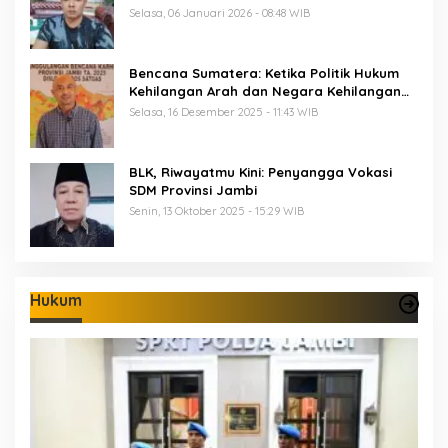
Selasa, 06 Januari 2026 - 08:48 WIB
Bencana Sumatera: Ketika Politik Hukum
Kehilangan Arah dan Negara Kehilangan
Keberanian
Selasa, 16 Desember 2025 - 11:43 WIB
BLK, Riwayatmu Kini: Penyangga Vokasi
SDM Provinsi Jambi
Senin, 13 Oktober 2025 - 15:29 WIB
Hukum