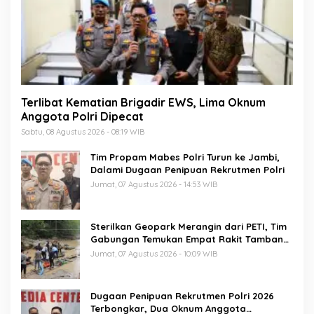
Terlibat Kematian Brigadir EWS, Lima Oknum
Anggota Polri Dipecat
Sabtu, 08 Agustus 2026 - 08:19 WIB
Tim Propam Mabes Polri Turun ke Jambi,
Dalami Dugaan Penipuan Rekrutmen Polri
Jumat, 07 Agustus 2026 - 14:53 WIB
Sterilkan Geopark Merangin dari PETI, Tim
Gabungan Temukan Empat Rakit Tambang
Ilegal
Jumat, 07 Agustus 2026 - 10:09 WIB
Dugaan Penipuan Rekrutmen Polri 2026
Terbongkar, Dua Oknum Anggota