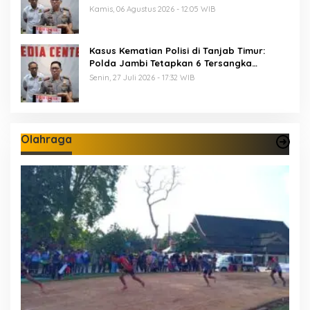
Diamankan Propam Polda Jambi
Kamis, 06 Agustus 2026 - 12:05 WIB
Kasus Kematian Polisi di Tanjab Timur:
Polda Jambi Tetapkan 6 Tersangka
Termasuk 5 Anggota Polri
Senin, 27 Juli 2026 - 17:32 WIB
Olahraga