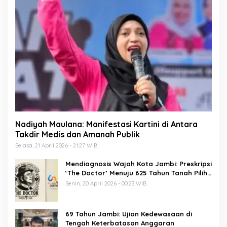
Nadiyah Maulana: Manifestasi Kartini di Antara
Takdir Medis dan Amanah Publik
Selasa, 21 April 2026 - 21:27 WIB
Mendiagnosis Wajah Kota Jambi: Preskripsi
‘The Doctor’ Menuju 625 Tahun Tanah Pilih
Pusako Batuah
Senin, 20 April 2026 - 00:23 WIB
69 Tahun Jambi: Ujian Kedewasaan di
Tengah Keterbatasan Anggaran