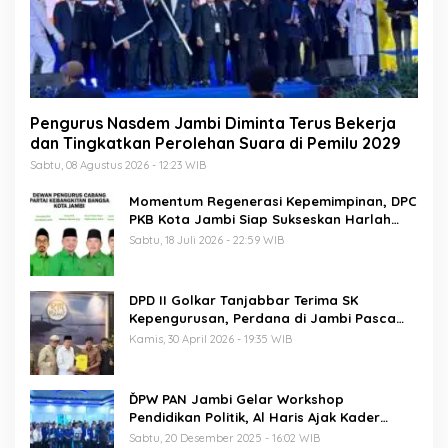
Pengurus Nasdem Jambi Diminta Terus Bekerja
dan Tingkatkan Perolehan Suara di Pemilu 2029
Sabtu, 08 Agustus 2026 - 12:23 WIB
Momentum Regenerasi Kepemimpinan, DPC
PKB Kota Jambi Siap Sukseskan Harlah
PKB ke-28
Sabtu, 18 Juli 2026 - 22:59 WIB
DPD II Golkar Tanjabbar Terima SK
Kepengurusan, Perdana di Jambi Pasca
Musda
Kamis, 30 April 2026 - 19:35 WIB
ĎPW PAN Jambi Gelar Workshop
Pendidikan Politik, Al Haris Ajak Kader
Perkuat Soliditas Jelang Pemilu 2029
Sabtu, 20 Desember 2025 - 16:02 WIB