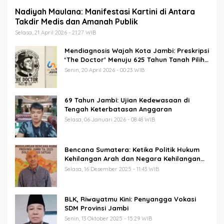
Nadiyah Maulana: Manifestasi Kartini di Antara
Takdir Medis dan Amanah Publik
Selasa, 21 April 2026 - 21:27 WIB
Mendiagnosis Wajah Kota Jambi: Preskripsi
‘The Doctor’ Menuju 625 Tahun Tanah Pilih
Pusako Batuah
Senin, 20 April 2026 - 00:23 WIB
69 Tahun Jambi: Ujian Kedewasaan di
Tengah Keterbatasan Anggaran
Selasa, 06 Januari 2026 - 08:48 WIB
Bencana Sumatera: Ketika Politik Hukum
Kehilangan Arah dan Negara Kehilangan
Keberanian
Selasa, 16 Desember 2025 - 11:43 WIB
BLK, Riwayatmu Kini: Penyangga Vokasi
SDM Provinsi Jambi
Senin, 13 Oktober 2025 - 15:29 WIB