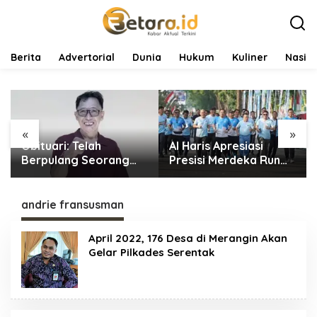
L
e
w
a
t
Berita
Advertorial
Dunia
Hukum
Kuliner
Nasio
i
k
e
k
o
«
»
n
Obituari: Telah
Al Haris Apresiasi
t
e
Berpulang Seorang
Presisi Merdeka Run
n
Wartawan Senior
2026: Ajang Olahraga
Jambi Hery
yang Gerakkan UMKM
Farmansyah Atau Hery
Jambi
andrie fransusman
Rawas
April 2022, 176 Desa di Merangin Akan
Gelar Pilkades Serentak