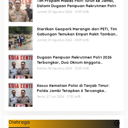
Tim Propam Mabes Polri Turun ke Jambi,
Dalami Dugaan Penipuan Rekrutmen Polri
Jumat, 07 Agustus 2026 - 14:53 WIB
Sterilkan Geopark Merangin dari PETI, Tim
Gabungan Temukan Empat Rakit Tambang
Ilegal
Jumat, 07 Agustus 2026 - 10:09 WIB
Dugaan Penipuan Rekrutmen Polri 2026
Terbongkar, Dua Oknum Anggota
Diamankan Propam Polda Jambi
Kamis, 06 Agustus 2026 - 12:05 WIB
Kasus Kematian Polisi di Tanjab Timur:
Polda Jambi Tetapkan 6 Tersangka
Termasuk 5 Anggota Polri
Senin, 27 Juli 2026 - 17:32 WIB
Olahraga