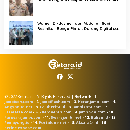
Wamen Dikdasmen dan Abdullah Sani
Resmikan Bungo Pintar: Dorong Digitalisasi
Pendidikan Jambi
© 2022 Betara.id - All Rights Reserved
| Network : 1.
Jambiseru.com
- 2.
Jambiflash.com
- 3.
Koranjambi.com
- 4.
Angsoduo.net
- 5.
Lajuberita.id
- 6.
Jambikata.com
- 7.
Esamesta.com
- 8.
Pilardaerah.com
- 9.
Jambiwin.com
- 10.
Pariwarajambi.com
- 11.
Swarajambi.net
- 12.
Bulian.id
- 13.
Pemayung.id
- 14.
Portalone.net
- 15.
Aksara24.id
- 16.
Kerinciexpose.com