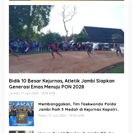
Bidik 10 Besar Kejurnas, Atletik Jambi Siapkan
Generasi Emas Menuju PON 2028
Jumat, 17 Juli 2026 - 19:33 WIB
Membanggakan, Tim Taekwondo Polda
Jambi Raih 5 Medali di Kejurnas Kapolri
Cup 7
Rabu, 15 Juli 2026 - 19:50 WIB