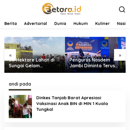
L
e
w
a
t
Berita
Advertorial
Dunia
Hukum
Kuliner
Nasio
i
k
e
k
o
«
»
n
50 Hektare Lahan di
Pengurus Nasdem
t
e
Sungai Gelam
Jambi Diminta Terus
n
Terbakar, Ratusan
Bekerja dan
Personel dan Tiga Heli
Tingkatkan Perolehan
Water Bombing
Suara di Pemilu 2029
andi pada
Dikerahkan Lakukan
Pemadaman
Dinkes Tanjab Barat Apresiasi
Vaksinasi Anak BIN di MIN 1 Kuala
Tungkal