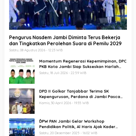
Pengurus Nasdem Jambi Diminta Terus Bekerja
dan Tingkatkan Perolehan Suara di Pemilu 2029
Sabtu, 08 Agustus 2026 - 12:23 WIB
Momentum Regenerasi Kepemimpinan, DPC
PKB Kota Jambi Siap Sukseskan Harlah
PKB ke-28
Sabtu, 18 Juli 2026 - 22:59 WIB
DPD II Golkar Tanjabbar Terima SK
Kepengurusan, Perdana di Jambi Pasca
Musda
Kamis, 30 April 2026 - 19:35 WIB
ĎPW PAN Jambi Gelar Workshop
Pendidikan Politik, Al Haris Ajak Kader
Perkuat Soliditas Jelang Pemilu 2029
Sabtu, 20 Desember 2025 - 16:02 WIB