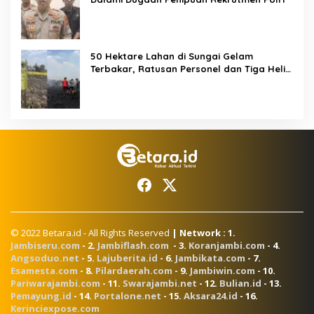
50 Hektare Lahan di Sungai Gelam
Terbakar, Ratusan Personel dan Tiga Heli
Water Bombing Dikerahkan Lakukan
Pemadaman
© 2022 Betara.id - All Rights Reserved
| Network : 1.
Jambiseru.com
- 2.
Jambiflash.com
- 3.
Koranjambi.com
- 4.
Angsoduo.net
- 5.
Lajuberita.id
- 6.
Jambikata.com
- 7.
Esamesta.com
- 8.
Pilardaerah.com
- 9.
Jambiwin.com
- 10.
Pariwarajambi.com
- 11.
Swarajambi.net
- 12.
Bulian.id
- 13.
Pemayung.id
- 14.
Portalone.net
- 15.
Aksara24.id
- 16.
Kerinciexpose.com