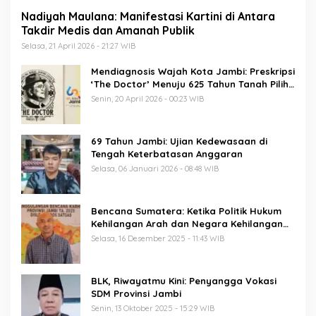
Nadiyah Maulana: Manifestasi Kartini di Antara
Takdir Medis dan Amanah Publik
Selasa, 21 April 2026 - 21:27 WIB
Mendiagnosis Wajah Kota Jambi: Preskripsi
‘The Doctor’ Menuju 625 Tahun Tanah Pilih
Pusako Batuah
Senin, 20 April 2026 - 00:23 WIB
69 Tahun Jambi: Ujian Kedewasaan di
Tengah Keterbatasan Anggaran
Selasa, 06 Januari 2026 - 08:48 WIB
Bencana Sumatera: Ketika Politik Hukum
Kehilangan Arah dan Negara Kehilangan
Keberanian
Selasa, 16 Desember 2025 - 11:43 WIB
BLK, Riwayatmu Kini: Penyangga Vokasi
SDM Provinsi Jambi
Senin, 13 Oktober 2025 - 15:29 WIB