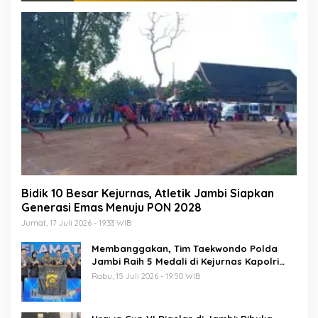
Bidik 10 Besar Kejurnas, Atletik Jambi Siapkan
Generasi Emas Menuju PON 2028
Jumat, 17 Juli 2026 - 19:33 WIB
Membanggakan, Tim Taekwondo Polda
Jambi Raih 5 Medali di Kejurnas Kapolri
Cup 7
Rabu, 15 Juli 2026 - 19:50 WIB