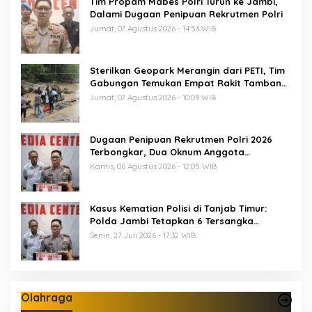
Tim Propam Mabes Polri Turun ke Jambi,
Dalami Dugaan Penipuan Rekrutmen Polri
Jumat, 07 Agustus 2026 - 14:53 WIB
Sterilkan Geopark Merangin dari PETI, Tim
Gabungan Temukan Empat Rakit Tambang
Ilegal
Jumat, 07 Agustus 2026 - 10:09 WIB
Dugaan Penipuan Rekrutmen Polri 2026
Terbongkar, Dua Oknum Anggota
Diamankan Propam Polda Jambi
Kamis, 06 Agustus 2026 - 12:05 WIB
Kasus Kematian Polisi di Tanjab Timur:
Polda Jambi Tetapkan 6 Tersangka
Termasuk 5 Anggota Polri
Senin, 27 Juli 2026 - 17:32 WIB
Olahraga