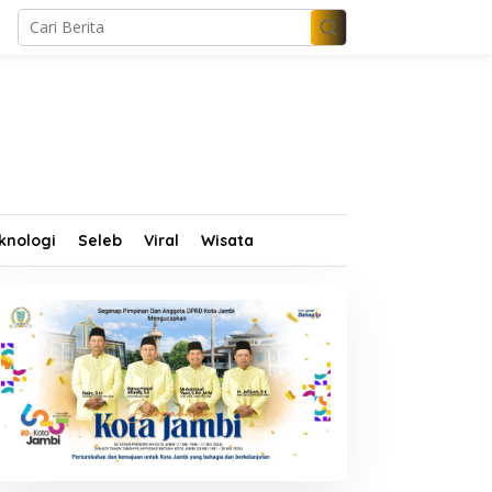
knologi
Seleb
Viral
Wisata
injau Museum Geopark
Sterilkan Geopark
erangin, Al Haris Minta
Merangin dari PETI, Tim
engelola Genjot Inovasi
Gabungan Temukan Empat
an Tambah Koleksi
Rakit Tambang Ilegal