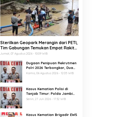
Sterilkan Geopark Merangin dari PETI,
Tim Gabungan Temukan Empat Rakit
Tambang Ilegal
Jumat, 07 Agustus 2026 - 10:09 WIB
Dugaan Penipuan Rekrutmen
Polri 2026 Terbongkar, Dua
Oknum Anggota Diamankan
Kamis, 06 Agustus 2026 - 12:05 WIB
Propam Polda Jambi
Kasus Kematian Polisi di
Tanjab Timur: Polda Jambi
Tetapkan 6 Tersangka
Senin, 27 Juli 2026 - 17:32 WIB
Termasuk 5 Anggota Polri
Kasus Kematian Brigadir EWS