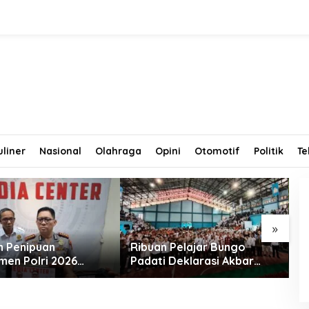
uliner
Nasional
Olahraga
Opini
Otomotif
Politik
Te
»
 Penipuan
Ribuan Pelajar Bungo
T
men Polri 2026
Padati Deklarasi Akbar
M
gkar, Dua Oknum
IRET, Al Haris Sentil Bahaya
P
ta Diamankan
Judi Online dan
d
 Polda Jambi
Radikalisme