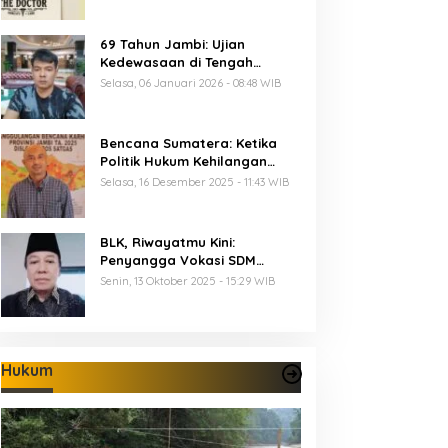
69 Tahun Jambi: Ujian
Kedewasaan di Tengah
Keterbatasan Anggaran
Selasa, 06 Januari 2026 - 08:48 WIB
Bencana Sumatera: Ketika
Politik Hukum Kehilangan
Arah dan Negara Kehilangan
Selasa, 16 Desember 2025 - 11:43 WIB
Keberanian
BLK, Riwayatmu Kini:
Penyangga Vokasi SDM
Provinsi Jambi
Senin, 13 Oktober 2025 - 15:29 WIB
Hukum