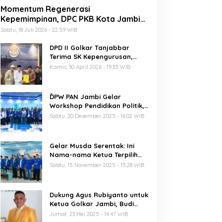
Momentum Regenerasi
Kepemimpinan, DPC PKB Kota Jambi
Siap Sukseskan Harlah PKB ke-28
Sabtu, 18 Juli 2026 - 22:59 WIB
DPD II Golkar Tanjabbar
Terima SK Kepengurusan,
Perdana di Jambi Pasca
Kamis, 30 April 2026 - 19:35 WIB
Musda
ĎPW PAN Jambi Gelar
Workshop Pendidikan Politik,
Al Haris Ajak Kader Perkuat
Sabtu, 20 Desember 2025 - 16:02 WIB
Soliditas Jelang Pemilu 2029
Gelar Musda Serentak: Ini
Nama-nama Ketua Terpilih
DPD PAN di Jambi
Sabtu, 15 November 2025 - 15:28 WIB
Dukung Agus Rubiyanto untuk
Ketua Golkar Jambi, Budi
Setiawan: Regenerasi
Jumat, 23 Mei 2025 - 14:47 WIB
Kepemimpinan Wajib Berjalan