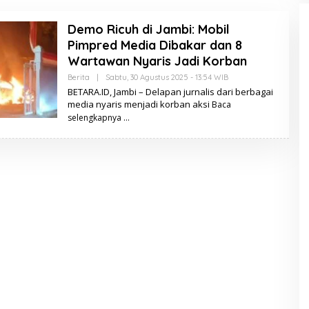
Demo Ricuh di Jambi: Mobil
Pimpred Media Dibakar dan 8
Wartawan Nyaris Jadi Korban
Berita
|
Sabtu, 30 Agustus 2025 - 13:54 WIB
O
L
BETARA.ID, Jambi – Delapan jurnalis dari berbagai
E
media nyaris menjadi korban aksi
Baca
H
B
selengkapnya
E
T
A
R
A
.
I
D