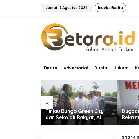
L
e
Jumat, 7 Agustus 2026
Indeks Berita
w
a
t
i
k
e
k
o
n
t
Berita
Advertorial
Dunia
Hukum
K
e
n
«
eopark
Tinjau Bungo Green City
Dugaan
i PETI, Tim
dan Sekolah Rakyat, Al
Rekrut
emukan Empat
Haris Tekankan Sinergi
Terbon
ng Ilegal
Pendidikan dan
Anggo
Infrastruktur
Propam
anarkis