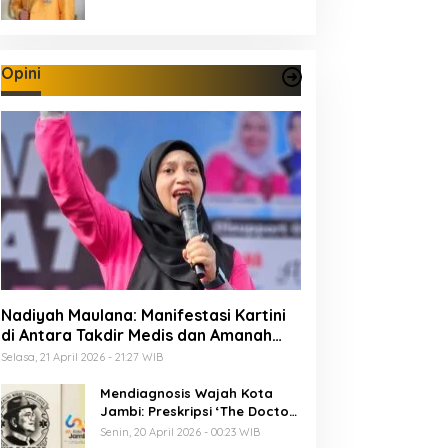
Opini
Nadiyah Maulana: Manifestasi Kartini
di Antara Takdir Medis dan Amanah
Publik
Selasa, 21 April 2026 - 21:27 WIB
Mendiagnosis Wajah Kota
Jambi: Preskripsi ‘The Doctor’
Menuju 625 Tahun Tanah Pilih
Senin, 20 April 2026 - 00:23 WIB
Pusako Batuah