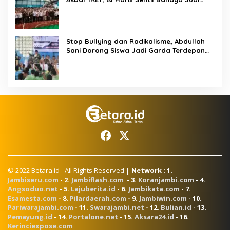
Online dan Radikalisme
Stop Bullying dan Radikalisme, Abdullah
Sani Dorong Siswa Jadi Garda Terdepan
Bangsa
© 2022 Betara.id - All Rights Reserved
| Network : 1.
Jambiseru.com
- 2.
Jambiflash.com
- 3.
Koranjambi.com
- 4.
Angsoduo.net
- 5.
Lajuberita.id
- 6.
Jambikata.com
- 7.
Esamesta.com
- 8.
Pilardaerah.com
- 9.
Jambiwin.com
- 10.
Pariwarajambi.com
- 11.
Swarajambi.net
- 12.
Bulian.id
- 13.
Pemayung.id
- 14.
Portalone.net
- 15.
Aksara24.id
- 16.
Kerinciexpose.com