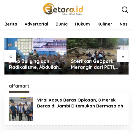
L
e
w
a
t
Berita
Advertorial
Dunia
Hukum
Kuliner
Nasio
i
k
e
k
o
«
»
n
Stop Bullying dan
Sterilkan Geopark
t
e
Radikalisme, Abdullah
Merangin dari PETI,
n
Sani Dorong Siswa
Tim Gabungan
Jadi Garda Terdepan
Temukan Empat Rakit
Bangsa
Tambang Ilegal
alfamart
Viral Kasus Beras Oplosan, 8 Merek
Beras di Jambi Ditemukan Bermasalah