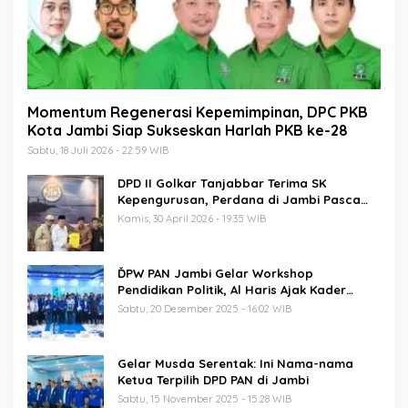
Momentum Regenerasi Kepemimpinan, DPC PKB
Kota Jambi Siap Sukseskan Harlah PKB ke-28
Sabtu, 18 Juli 2026 - 22:59 WIB
DPD II Golkar Tanjabbar Terima SK
Kepengurusan, Perdana di Jambi Pasca
Musda
Kamis, 30 April 2026 - 19:35 WIB
ĎPW PAN Jambi Gelar Workshop
Pendidikan Politik, Al Haris Ajak Kader
Perkuat Soliditas Jelang Pemilu 2029
Sabtu, 20 Desember 2025 - 16:02 WIB
Gelar Musda Serentak: Ini Nama-nama
Ketua Terpilih DPD PAN di Jambi
Sabtu, 15 November 2025 - 15:28 WIB