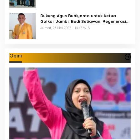
Dukung Agus Rubiyanto untuk Ketua
Golkar Jambi, Budi Setiawan: Regenerasi
Kepemimpinan Wajib Berjalan
Jumat, 23 Mei 2025 - 14:47 WIB
Opini