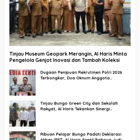
Tinjau Museum Geopark Merangin, Al Haris Minta
Pengelola Genjot Inovasi dan Tambah Koleksi
Dugaan Penipuan Rekrutmen Polri 2026
Terbongkar, Dua Oknum Anggota
Diamankan Propam Polda Jambi
Tinjau Bungo Green City dan Sekolah
Rakyat, Al Haris Tekankan Sinergi
Pendidikan dan Infrastruktur
Ribuan Pelajar Bungo Padati Deklarasi
Akbar IRET, Al Haris Sentil Bahaya Judi