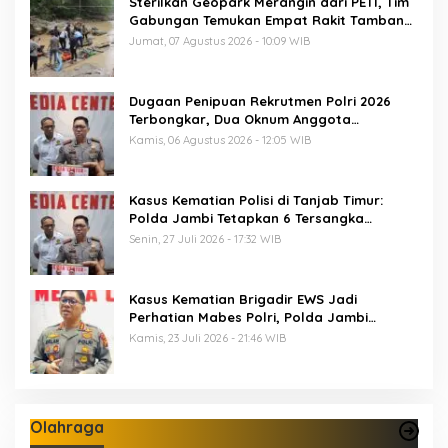
Sterilkan Geopark Merangin dari PETI, Tim
Gabungan Temukan Empat Rakit Tambang
Ilegal
Jumat, 07 Agustus 2026 - 10:09 WIB
Dugaan Penipuan Rekrutmen Polri 2026
Terbongkar, Dua Oknum Anggota
Diamankan Propam Polda Jambi
Kamis, 06 Agustus 2026 - 12:05 WIB
Kasus Kematian Polisi di Tanjab Timur:
Polda Jambi Tetapkan 6 Tersangka
Termasuk 5 Anggota Polri
Senin, 27 Juli 2026 - 17:32 WIB
Kasus Kematian Brigadir EWS Jadi
Perhatian Mabes Polri, Polda Jambi
Periksa 18 Saksi
Kamis, 23 Juli 2026 - 21:46 WIB
Olahraga