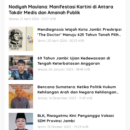
Nadiyah Maulana: Manifestasi Kartini di Antara
Takdir Medis dan Amanah Publik
Selasa, 21 April 2026 - 21:27 WIB
Mendiagnosis Wajah Kota Jambi: Preskripsi
‘The Doctor’ Menuju 625 Tahun Tanah Pilih
Pusako Batuah
Senin, 20 April 2026 - 00:23 WIB
69 Tahun Jambi: Ujian Kedewasaan di
Tengah Keterbatasan Anggaran
Selasa, 06 Januari 2026 - 08:48 WIB
Bencana Sumatera: Ketika Politik Hukum
Kehilangan Arah dan Negara Kehilangan
Keberanian
Selasa, 16 Desember 2025 - 11:43 WIB
BLK, Riwayatmu Kini: Penyangga Vokasi
SDM Provinsi Jambi
Senin, 13 Oktober 2025 - 15:29 WIB