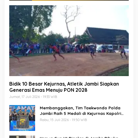
Bidik 10 Besar Kejurnas, Atletik Jambi Siapkan
Generasi Emas Menuju PON 2028
Jumat, 17 Juli 2026 - 19:33 WIB
Membanggakan, Tim Taekwondo Polda
Jambi Raih 5 Medali di Kejurnas Kapolri
Cup 7
Rabu, 15 Juli 2026 - 19:50 WIB