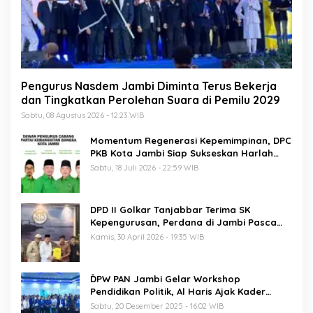
Pengurus Nasdem Jambi Diminta Terus Bekerja
dan Tingkatkan Perolehan Suara di Pemilu 2029
Sabtu, 08 Agustus 2026 - 12:23 WIB
Momentum Regenerasi Kepemimpinan, DPC
PKB Kota Jambi Siap Sukseskan Harlah
PKB ke-28
Sabtu, 18 Juli 2026 - 22:59 WIB
DPD II Golkar Tanjabbar Terima SK
Kepengurusan, Perdana di Jambi Pasca
Musda
Kamis, 30 April 2026 - 19:35 WIB
ĎPW PAN Jambi Gelar Workshop
Pendidikan Politik, Al Haris Ajak Kader
Perkuat Soliditas Jelang Pemilu 2029
Sabtu, 20 Desember 2025 - 16:02 WIB