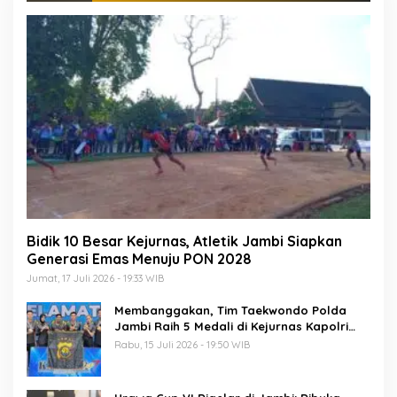
Bidik 10 Besar Kejurnas, Atletik Jambi Siapkan
Generasi Emas Menuju PON 2028
Jumat, 17 Juli 2026 - 19:33 WIB
Membanggakan, Tim Taekwondo Polda
Jambi Raih 5 Medali di Kejurnas Kapolri
Cup 7
Rabu, 15 Juli 2026 - 19:50 WIB