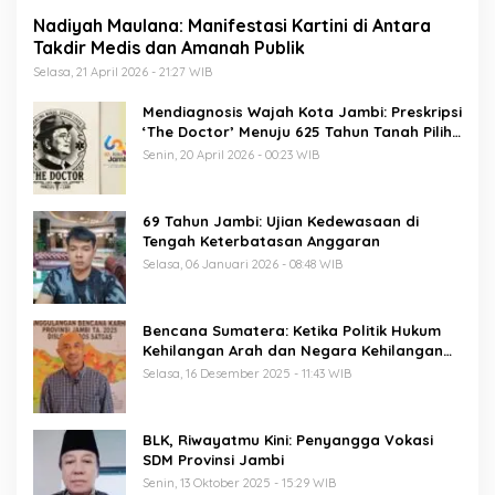
Nadiyah Maulana: Manifestasi Kartini di Antara
Takdir Medis dan Amanah Publik
Selasa, 21 April 2026 - 21:27 WIB
Mendiagnosis Wajah Kota Jambi: Preskripsi
‘The Doctor’ Menuju 625 Tahun Tanah Pilih
Pusako Batuah
Senin, 20 April 2026 - 00:23 WIB
69 Tahun Jambi: Ujian Kedewasaan di
Tengah Keterbatasan Anggaran
Selasa, 06 Januari 2026 - 08:48 WIB
Bencana Sumatera: Ketika Politik Hukum
Kehilangan Arah dan Negara Kehilangan
Keberanian
Selasa, 16 Desember 2025 - 11:43 WIB
BLK, Riwayatmu Kini: Penyangga Vokasi
SDM Provinsi Jambi
Senin, 13 Oktober 2025 - 15:29 WIB