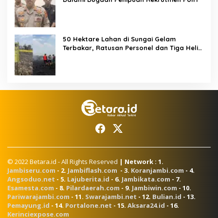
50 Hektare Lahan di Sungai Gelam
Terbakar, Ratusan Personel dan Tiga Heli
Water Bombing Dikerahkan Lakukan
Pemadaman
© 2022 Betara.id - All Rights Reserved
| Network : 1.
Jambiseru.com
- 2.
Jambiflash.com
- 3.
Koranjambi.com
- 4.
Angsoduo.net
- 5.
Lajuberita.id
- 6.
Jambikata.com
- 7.
Esamesta.com
- 8.
Pilardaerah.com
- 9.
Jambiwin.com
- 10.
Pariwarajambi.com
- 11.
Swarajambi.net
- 12.
Bulian.id
- 13.
Pemayung.id
- 14.
Portalone.net
- 15.
Aksara24.id
- 16.
Kerinciexpose.com