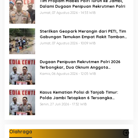
Tim Propam Mabes Polri Turun ke Jambi,
Dalami Dugaan Penipuan Rekrutmen Polri
Jumat, 07 Agustus 2026 - 14:53 WIB
Sterilkan Geopark Merangin dari PETI, Tim
Gabungan Temukan Empat Rakit Tambang
Ilegal
Jumat, 07 Agustus 2026 - 10:09 WIB
Dugaan Penipuan Rekrutmen Polri 2026
Terbongkar, Dua Oknum Anggota
Diamankan Propam Polda Jambi
Kamis, 06 Agustus 2026 - 12:05 WIB
Kasus Kematian Polisi di Tanjab Timur:
Polda Jambi Tetapkan 6 Tersangka
Termasuk 5 Anggota Polri
Senin, 27 Juli 2026 - 17:32 WIB
Olahraga