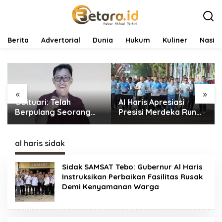
L
e
w
a
t
Berita
Advertorial
Dunia
Hukum
Kuliner
Nasio
i
k
e
k
o
«
»
n
Obituari: Telah
Al Haris Apresiasi
t
e
Berpulang Seorang
Presisi Merdeka Run
n
Wartawan Senior
2026: Ajang Olahraga
Jambi Hery
yang Gerakkan UMKM
Farmansyah Atau Hery
Jambi
al haris sidak
Rawas
Sidak SAMSAT Tebo: Gubernur Al Haris
Instruksikan Perbaikan Fasilitas Rusak
Demi Kenyamanan Warga