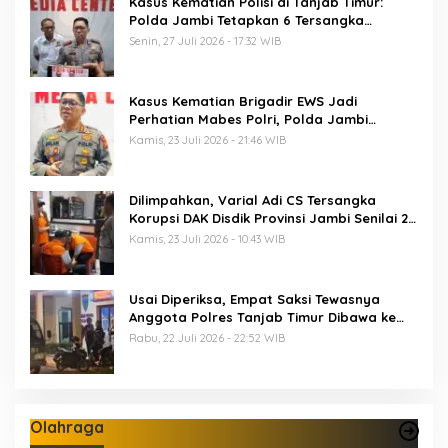
Kasus Kematian Polisi di Tanjab Timur:
Polda Jambi Tetapkan 6 Tersangka
Termasuk 5 Anggota Polri
Senin, 27 Juli 2026 - 17:32 WIB
Kasus Kematian Brigadir EWS Jadi
Perhatian Mabes Polri, Polda Jambi
Periksa 18 Saksi
Kamis, 23 Juli 2026 - 21:46 WIB
Dilimpahkan, Varial Adi CS Tersangka
Korupsi DAK Disdik Provinsi Jambi Senilai 21
M Segera Disidang
Kamis, 23 Juli 2026 - 10:43 WIB
Usai Diperiksa, Empat Saksi Tewasnya
Anggota Polres Tanjab Timur Dibawa ke
Sel Tahanan Mapolda Jambi
Rabu, 22 Juli 2026 - 22:52 WIB
Olahraga