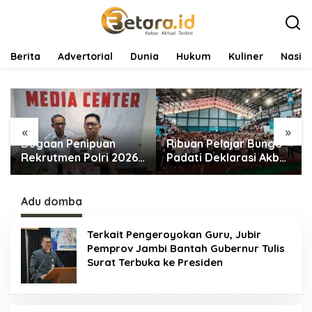
L
e
w
a
t
Berita
Advertorial
Dunia
Hukum
Kuliner
Nasio
i
k
e
k
o
«
»
n
Dugaan Penipuan
Ribuan Pelajar Bungo
t
e
Rekrutmen Polri 2026
Padati Deklarasi Akbar
n
Terbongkar, Dua
IRET, Al Haris Sentil
Oknum Anggota
Bahaya Judi Online
Diamankan Propam
dan Radikalisme
Adu domba
Polda Jambi
Terkait Pengeroyokan Guru, Jubir
Pemprov Jambi Bantah Gubernur Tulis
Surat Terbuka ke Presiden