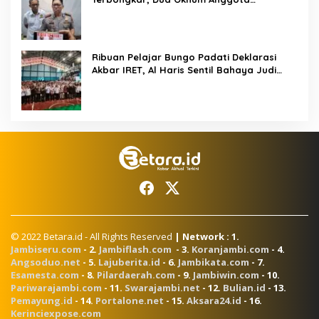
Diamankan Propam Polda Jambi
Ribuan Pelajar Bungo Padati Deklarasi
Akbar IRET, Al Haris Sentil Bahaya Judi
Online dan Radikalisme
© 2022 Betara.id - All Rights Reserved
| Network : 1.
Jambiseru.com
- 2.
Jambiflash.com
- 3.
Koranjambi.com
- 4.
Angsoduo.net
- 5.
Lajuberita.id
- 6.
Jambikata.com
- 7.
Esamesta.com
- 8.
Pilardaerah.com
- 9.
Jambiwin.com
- 10.
Pariwarajambi.com
- 11.
Swarajambi.net
- 12.
Bulian.id
- 13.
Pemayung.id
- 14.
Portalone.net
- 15.
Aksara24.id
- 16.
Kerinciexpose.com