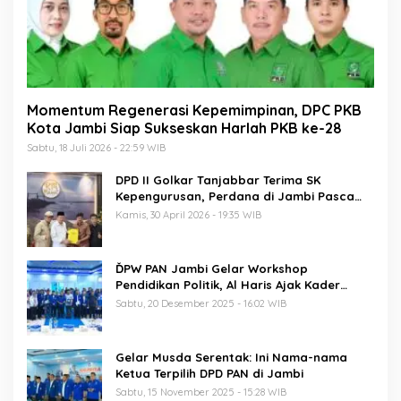
Momentum Regenerasi Kepemimpinan, DPC PKB
Kota Jambi Siap Sukseskan Harlah PKB ke-28
Sabtu, 18 Juli 2026 - 22:59 WIB
DPD II Golkar Tanjabbar Terima SK
Kepengurusan, Perdana di Jambi Pasca
Musda
Kamis, 30 April 2026 - 19:35 WIB
ĎPW PAN Jambi Gelar Workshop
Pendidikan Politik, Al Haris Ajak Kader
Perkuat Soliditas Jelang Pemilu 2029
Sabtu, 20 Desember 2025 - 16:02 WIB
Gelar Musda Serentak: Ini Nama-nama
Ketua Terpilih DPD PAN di Jambi
Sabtu, 15 November 2025 - 15:28 WIB