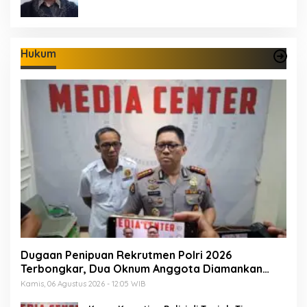
Hukum
Dugaan Penipuan Rekrutmen Polri 2026
Terbongkar, Dua Oknum Anggota Diamankan
Propam Polda Jambi
Kamis, 06 Agustus 2026 - 12:05 WIB