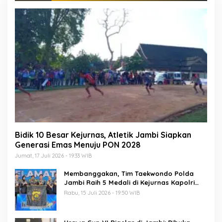
Bidik 10 Besar Kejurnas, Atletik Jambi Siapkan
Generasi Emas Menuju PON 2028
Jumat, 17 Juli 2026 - 19:33 WIB
Membanggakan, Tim Taekwondo Polda
Jambi Raih 5 Medali di Kejurnas Kapolri
Cup 7
Rabu, 15 Juli 2026 - 19:50 WIB