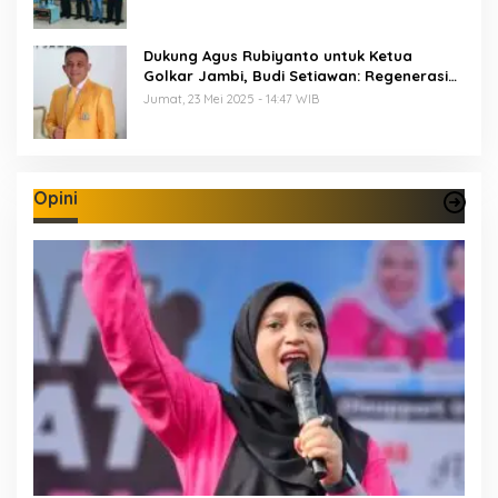
Dukung Agus Rubiyanto untuk Ketua
Golkar Jambi, Budi Setiawan: Regenerasi
Kepemimpinan Wajib Berjalan
Jumat, 23 Mei 2025 - 14:47 WIB
Opini