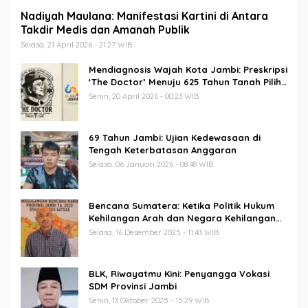
Nadiyah Maulana: Manifestasi Kartini di Antara
Takdir Medis dan Amanah Publik
Selasa, 21 April 2026 - 21:27 WIB
Mendiagnosis Wajah Kota Jambi: Preskripsi
‘The Doctor’ Menuju 625 Tahun Tanah Pilih
Pusako Batuah
Senin, 20 April 2026 - 00:23 WIB
69 Tahun Jambi: Ujian Kedewasaan di
Tengah Keterbatasan Anggaran
Selasa, 06 Januari 2026 - 08:48 WIB
Bencana Sumatera: Ketika Politik Hukum
Kehilangan Arah dan Negara Kehilangan
Keberanian
Selasa, 16 Desember 2025 - 11:43 WIB
BLK, Riwayatmu Kini: Penyangga Vokasi
SDM Provinsi Jambi
Senin, 13 Oktober 2025 - 15:29 WIB