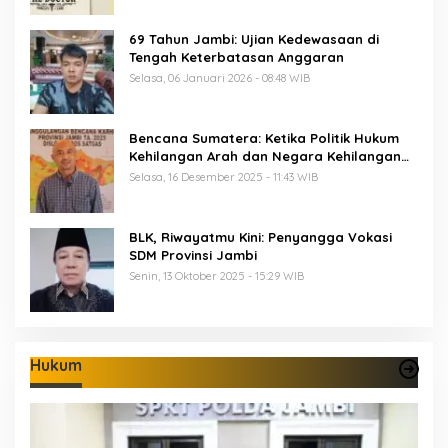
69 Tahun Jambi: Ujian Kedewasaan di
Tengah Keterbatasan Anggaran
Selasa, 06 Januari 2026 - 08:48 WIB
Bencana Sumatera: Ketika Politik Hukum
Kehilangan Arah dan Negara Kehilangan
Keberanian
Selasa, 16 Desember 2025 - 11:43 WIB
BLK, Riwayatmu Kini: Penyangga Vokasi
SDM Provinsi Jambi
Senin, 13 Oktober 2025 - 15:29 WIB
Hukum