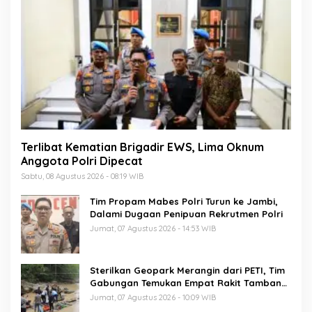
Terlibat Kematian Brigadir EWS, Lima Oknum
Anggota Polri Dipecat
Sabtu, 08 Agustus 2026 - 08:19 WIB
Tim Propam Mabes Polri Turun ke Jambi,
Dalami Dugaan Penipuan Rekrutmen Polri
Jumat, 07 Agustus 2026 - 14:53 WIB
Sterilkan Geopark Merangin dari PETI, Tim
Gabungan Temukan Empat Rakit Tambang
Ilegal
Jumat, 07 Agustus 2026 - 10:09 WIB