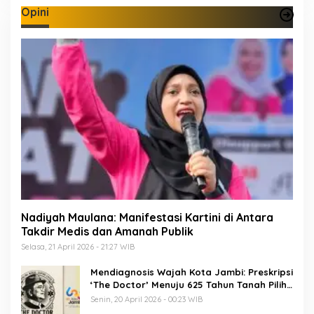
Opini
Nadiyah Maulana: Manifestasi Kartini di Antara
Takdir Medis dan Amanah Publik
Selasa, 21 April 2026 - 21:27 WIB
Mendiagnosis Wajah Kota Jambi: Preskripsi
‘The Doctor’ Menuju 625 Tahun Tanah Pilih
Pusako Batuah
Senin, 20 April 2026 - 00:23 WIB