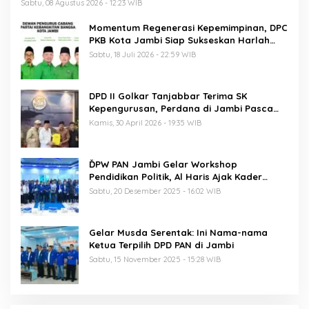
Sabtu, 08 Agustus 2026 - 12:23 WIB
Momentum Regenerasi Kepemimpinan, DPC
PKB Kota Jambi Siap Sukseskan Harlah
PKB ke-28
Sabtu, 18 Juli 2026 - 22:59 WIB
DPD II Golkar Tanjabbar Terima SK
Kepengurusan, Perdana di Jambi Pasca
Musda
Kamis, 30 April 2026 - 19:35 WIB
ĎPW PAN Jambi Gelar Workshop
Pendidikan Politik, Al Haris Ajak Kader
Perkuat Soliditas Jelang Pemilu 2029
Sabtu, 20 Desember 2025 - 16:02 WIB
Gelar Musda Serentak: Ini Nama-nama
Ketua Terpilih DPD PAN di Jambi
Sabtu, 15 November 2025 - 15:28 WIB