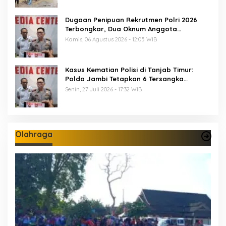
Dugaan Penipuan Rekrutmen Polri 2026
Terbongkar, Dua Oknum Anggota
Diamankan Propam Polda Jambi
Kamis, 06 Agustus 2026 - 12:05 WIB
Kasus Kematian Polisi di Tanjab Timur:
Polda Jambi Tetapkan 6 Tersangka
Termasuk 5 Anggota Polri
Senin, 27 Juli 2026 - 17:32 WIB
Olahraga