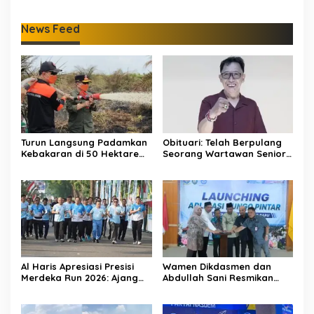
Lakukan Pemadaman
News Feed
Turun Langsung Padamkan
Obituari: Telah Berpulang
Kebakaran di 50 Hektare
Seorang Wartawan Senior
Lahan Gambut: Al Haris
Jambi Hery Farmansyah
Minta Desa di Jambi Siaga
Atau Hery Rawas
Karhutla
Al Haris Apresiasi Presisi
Wamen Dikdasmen dan
Merdeka Run 2026: Ajang
Abdullah Sani Resmikan
Olahraga yang Gerakkan
Bungo Pintar: Dorong
UMKM Jambi
Digitalisasi Pendidikan
Jambi