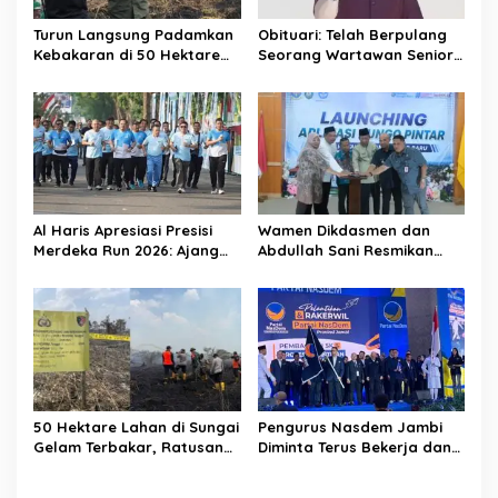
Turun Langsung Padamkan
Obituari: Telah Berpulang
Kebakaran di 50 Hektare
Seorang Wartawan Senior
Lahan Gambut: Al Haris
Jambi Hery Farmansyah
Minta Desa di Jambi Siaga
Atau Hery Rawas
Karhutla
Al Haris Apresiasi Presisi
Wamen Dikdasmen dan
Merdeka Run 2026: Ajang
Abdullah Sani Resmikan
Olahraga yang Gerakkan
Bungo Pintar: Dorong
UMKM Jambi
Digitalisasi Pendidikan
Jambi
50 Hektare Lahan di Sungai
Pengurus Nasdem Jambi
Gelam Terbakar, Ratusan
Diminta Terus Bekerja dan
Personel dan Tiga Heli
Tingkatkan Perolehan
Water Bombing Dikerahkan
Suara di Pemilu 2029