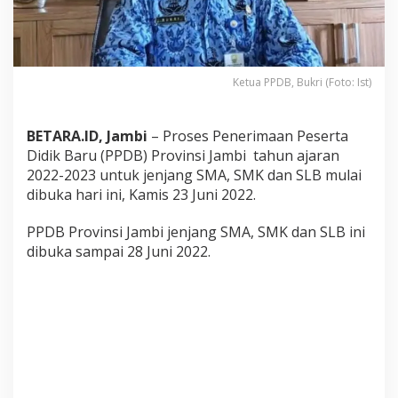
s
m
i
D
i
Ketua PPDB, Bukri (Foto: Ist)
b
u
k
BETARA.ID, Jambi
– Proses Penerimaan Peserta
a
H
Didik Baru (PPDB) Provinsi Jambi tahun ajaran
a
2022-2023 untuk jenjang SMA, SMK dan SLB mulai
r
dibuka hari ini, Kamis 23 Juni 2022.
i
I
PPDB Provinsi Jambi jenjang SMA, SMK dan SLB ini
n
i
dibuka sampai 28 Juni 2022.
,
B
e
r
i
k
u
t
T