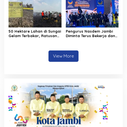
50 Hektare Lahan di Sungai
Pengurus Nasdem Jambi
Gelam Terbakar, Ratusan
Diminta Terus Bekerja dan
Personel dan Tiga Heli
Tingkatkan Perolehan
Water Bombing Dikerahkan
Suara di Pemilu 2029
Lakukan Pemadaman
View More