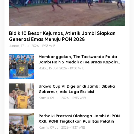
Bidik 10 Besar Kejurnas, Atletik Jambi Siapkan
Generasi Emas Menuju PON 2028
Jumat, 17 Juli 2026 - 19:33 WIB
Membanggakan, Tim Taekwondo Polda
Jambi Raih 5 Medali di Kejurnas Kapolri
Cup 7
Rabu, 15 Juli 2026 - 19:50 WIB
Urawa Cup VI Digelar di Jambi: Dibuka
Gubernur, Ada Laga Eksibisi
Kamis, 09 Juli 2026 - 19:53 WIB
Perbaiki Prestasi Olahraga Jambi di PON
XXII, KONI Tingkatkan Kualitas Pelatih
Kamis, 09 Juli 2026 - 11:37 WIB