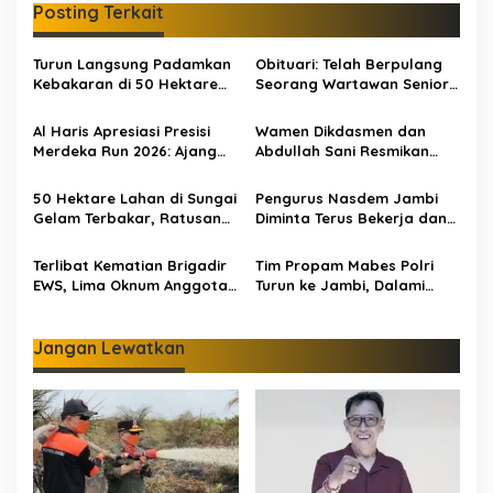
g
Posting Terkait
a
s
Turun Langsung Padamkan
Obituari: Telah Berpulang
Kebakaran di 50 Hektare
Seorang Wartawan Senior
i
Lahan Gambut: Al Haris
Jambi Hery Farmansyah
p
Minta Desa di Jambi Siaga
Atau Hery Rawas
Al Haris Apresiasi Presisi
Wamen Dikdasmen dan
Karhutla
Merdeka Run 2026: Ajang
Abdullah Sani Resmikan
o
Olahraga yang Gerakkan
Bungo Pintar: Dorong
s
UMKM Jambi
Digitalisasi Pendidikan
50 Hektare Lahan di Sungai
Pengurus Nasdem Jambi
Jambi
Gelam Terbakar, Ratusan
Diminta Terus Bekerja dan
Personel dan Tiga Heli
Tingkatkan Perolehan
Water Bombing Dikerahkan
Suara di Pemilu 2029
Terlibat Kematian Brigadir
Tim Propam Mabes Polri
Lakukan Pemadaman
EWS, Lima Oknum Anggota
Turun ke Jambi, Dalami
Polri Dipecat
Dugaan Penipuan
Rekrutmen Polri
Jangan Lewatkan