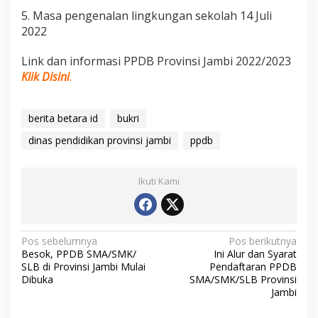
5. Masa pengenalan lingkungan sekolah 14 Juli
2022
Link dan informasi PPDB Provinsi Jambi 2022/2023
Klik Disini
.
berita betara id
bukri
dinas pendidikan provinsi jambi
ppdb
Ikuti Kami
N
Pos sebelumnya
Pos berikutnya
Besok, PPDB SMA/SMK/
Ini Alur dan Syarat
a
SLB di Provinsi Jambi Mulai
Pendaftaran PPDB
v
Dibuka
SMA/SMK/SLB Provinsi
Jambi
i