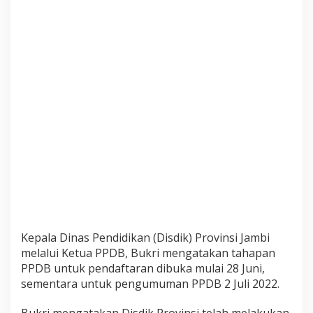
a
h
a
p
a
n
n
y
a
Kepala Dinas Pendidikan (Disdik) Provinsi Jambi
melalui Ketua PPDB, Bukri mengatakan tahapan
PPDB untuk pendaftaran dibuka mulai 28 Juni,
sementara untuk pengumuman PPDB 2 Juli 2022.