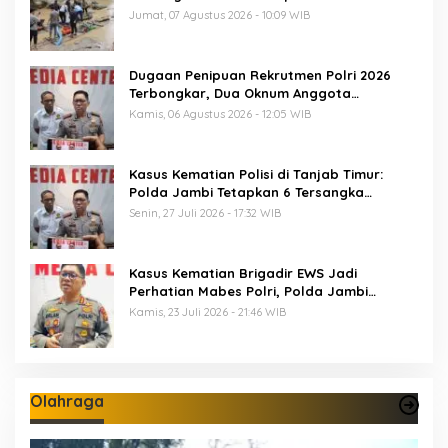
Ilegal
Jumat, 07 Agustus 2026 - 10:09 WIB
Dugaan Penipuan Rekrutmen Polri 2026
Terbongkar, Dua Oknum Anggota
Diamankan Propam Polda Jambi
Kamis, 06 Agustus 2026 - 12:05 WIB
Kasus Kematian Polisi di Tanjab Timur:
Polda Jambi Tetapkan 6 Tersangka
Termasuk 5 Anggota Polri
Senin, 27 Juli 2026 - 17:32 WIB
Kasus Kematian Brigadir EWS Jadi
Perhatian Mabes Polri, Polda Jambi
Periksa 18 Saksi
Kamis, 23 Juli 2026 - 21:46 WIB
Olahraga