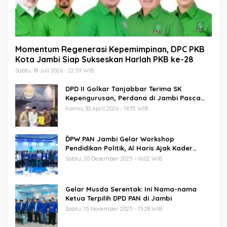
Momentum Regenerasi Kepemimpinan, DPC PKB
Kota Jambi Siap Sukseskan Harlah PKB ke-28
Sabtu, 18 Juli 2026 - 22:59 WIB
DPD II Golkar Tanjabbar Terima SK
Kepengurusan, Perdana di Jambi Pasca
Musda
Kamis, 30 April 2026 - 19:35 WIB
ĎPW PAN Jambi Gelar Workshop
Pendidikan Politik, Al Haris Ajak Kader
Perkuat Soliditas Jelang Pemilu 2029
Sabtu, 20 Desember 2025 - 16:02 WIB
Gelar Musda Serentak: Ini Nama-nama
Ketua Terpilih DPD PAN di Jambi
Sabtu, 15 November 2025 - 15:28 WIB