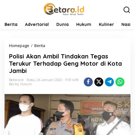
L
e
w
a
t
Berita
Advertorial
Dunia
Hukum
Kuliner
Nasio
i
k
e
Homepage
/
Berita
P
k
o
o
Polisi Akan Ambil Tindakan Tegas
l
n
i
t
Terukur Terhadap Geng Motor di Kota
s
e
Jambi
i
n
A
Betara.id
Rabu, 26 Januari 2022 - 11:10 WIB
k
Berita
,
Hukum
a
n
A
m
b
i
l
T
i