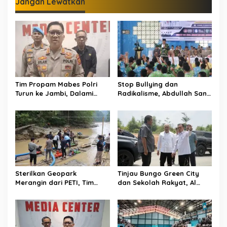
Jangan Lewatkan
Tim Propam Mabes Polri
Stop Bullying dan
Turun ke Jambi, Dalami
Radikalisme, Abdullah Sani
Dugaan Penipuan
Dorong Siswa Jadi Garda
Rekrutmen Polri
Terdepan Bangsa
Sterilkan Geopark
Tinjau Bungo Green City
Merangin dari PETI, Tim
dan Sekolah Rakyat, Al
Gabungan Temukan Empat
Haris Tekankan Sinergi
Rakit Tambang Ilegal
Pendidikan dan
Infrastruktur