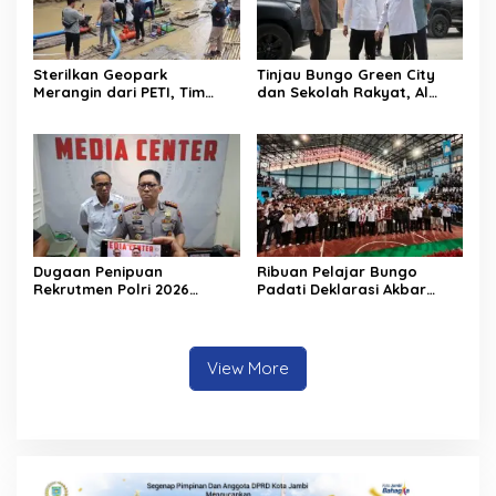
Sterilkan Geopark
Tinjau Bungo Green City
Merangin dari PETI, Tim
dan Sekolah Rakyat, Al
Gabungan Temukan Empat
Haris Tekankan Sinergi
Rakit Tambang Ilegal
Pendidikan dan
Infrastruktur
Dugaan Penipuan
Ribuan Pelajar Bungo
Rekrutmen Polri 2026
Padati Deklarasi Akbar
Terbongkar, Dua Oknum
IRET, Al Haris Sentil Bahaya
Anggota Diamankan
Judi Online dan
Propam Polda Jambi
Radikalisme
View More