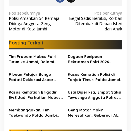
N
Pos sebelumnya
Pos berikutnya
Polisi Amankan 54 Remaja
Begal Sadis Beraksi, Korban
a
Diduga Anggota Geng
Ditembak di Depan Isteri
v
Motor di Kota Jambi
dan Anak
i
Posting Terkait
g
a
Tim Propam Mabes Polri
Dugaan Penipuan
s
Turun ke Jambi, Dalami
Rekrutmen Polri 2026
Dugaan Penipuan
Terbongkar, Dua Oknum
i
Rekrutmen Polri
Anggota Diamankan
Ribuan Pelajar Bungo
Kasus Kematian Polisi di
p
Propam Polda Jambi
Padati Deklarasi Akbar
Tanjab Timur: Polda Jambi
IRET, Al Haris Sentil Bahaya
Tetapkan 6 Tersangka
o
Judi Online dan
Termasuk 5 Anggota Polri
Kasus Kematian Brigadir
Usai Diperiksa, Empat Saksi
s
Radikalisme
EWS Jadi Perhatian Mabes
Tewasnya Anggota Polres
Polri, Polda Jambi Periksa
Tanjab Timur Dibawa ke Sel
18 Saksi
Tahanan Mapolda Jambi
Membanggakan, Tim
Geng Motor Makin
Taekwondo Polda Jambi
Meresahkan, Gubernur Al
Raih 5 Medali di Kejurnas
Haris: Tidak Ada Ruang
Kapolri Cup 7
Bagi Berandalan Bermotor