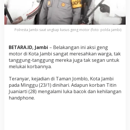
n
d
a
k
a
n
Polresta Jambi saat ungkap kasus geng motor (foto: polda jambi)
T
e
g
BETARA.ID, Jambi
– Belakangan ini aksi geng
a
motor di Kota Jambi sangat meresahkan warga, tak
s
tanggung-tanggung mereka juga tak segan untuk
T
e
melukai korbannya.
r
u
Teranyar, kejadian di Taman Jomblo, Kota Jambi
k
pada Minggu (23/1) dinihari. Adapun korban Titin
u
Juaniarti (28) mengalami luka bacok dan kehilangan
r
T
handphone.
e
r
h
a
d
a