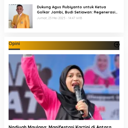
Dukung Agus Rubiyanto untuk Ketua
Golkar Jambi, Budi Setiawan: Regenerasi
Kepemimpinan Wajib Berjalan
Jumat, 23 Mei 2025 - 14:47 WIB
Opini
Nadiyah Maulana: Manifestasi Kartini di Antara