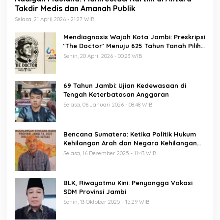
Takdir Medis dan Amanah Publik
Selasa, 21 April 2026 - 21:27 WIB
Mendiagnosis Wajah Kota Jambi: Preskripsi
‘The Doctor’ Menuju 625 Tahun Tanah Pilih
Pusako Batuah
Senin, 20 April 2026 - 00:23 WIB
69 Tahun Jambi: Ujian Kedewasaan di
Tengah Keterbatasan Anggaran
Selasa, 06 Januari 2026 - 08:48 WIB
Bencana Sumatera: Ketika Politik Hukum
Kehilangan Arah dan Negara Kehilangan
Keberanian
Selasa, 16 Desember 2025 - 11:43 WIB
BLK, Riwayatmu Kini: Penyangga Vokasi
SDM Provinsi Jambi
Senin, 13 Oktober 2025 - 15:29 WIB