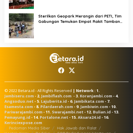
Sterilkan Geopark Merangin dari PETI, Tim
Gabungan Temukan Empat Rakit Tambang
Ilegal
© 2022 Betara.id - All Rights Reserved
| Network : 1.
Jambiseru.com
- 2.
Jambiflash.com
- 3.
Koranjambi.com
- 4.
Angsoduo.net
- 5.
Lajuberita.id
- 6.
Jambikata.com
- 7.
Esamesta.com
- 8.
Pilardaerah.com
- 9.
Jambiwin.com
- 10.
Pariwarajambi.com
- 11.
Swarajambi.net
- 12.
Bulian.id
- 13.
Pemayung.id
- 14.
Portalone.net
- 15.
Aksara24.id
- 16.
Kerinciexpose.com
Pedoman Media Siber
Hak Jawab dan Ralat