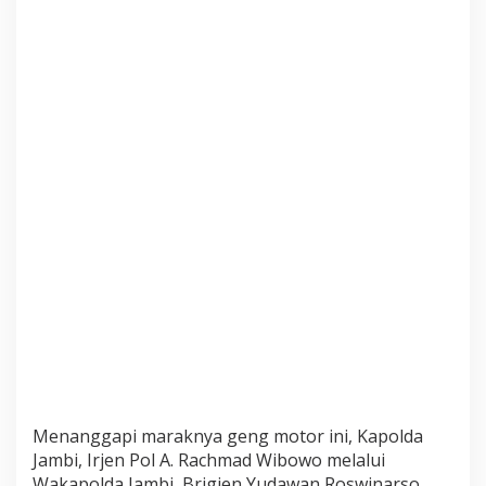
p
G
e
n
g
M
o
t
o
r
d
i
K
o
t
a
J
a
m
b
i
Menanggapi maraknya geng motor ini, Kapolda
Jambi, Irjen Pol A. Rachmad Wibowo melalui
Wakapolda Jambi, Brigjen Yudawan Roswinarso