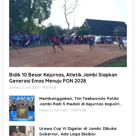
Bidik 10 Besar Kejurnas, Atletik Jambi Siapkan
Generasi Emas Menuju PON 2028
Jumat, 17 Juli 2026 - 19:33 WIB
Membanggakan, Tim Taekwondo Polda
Jambi Raih 5 Medali di Kejurnas Kapolri
Cup 7
Rabu, 15 Juli 2026 - 19:50 WIB
Urawa Cup VI Digelar di Jambi: Dibuka
Gubernur, Ada Laga Eksibisi