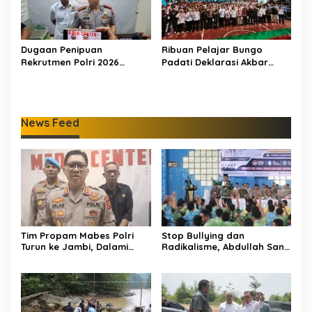
Dugaan Penipuan
Ribuan Pelajar Bungo
Rekrutmen Polri 2026
Padati Deklarasi Akbar
Terbongkar, Dua Oknum
IRET, Al Haris Sentil Bahaya
Anggota Diamankan
Judi Online dan
Propam Polda Jambi
Radikalisme
News Feed
Tim Propam Mabes Polri
Stop Bullying dan
Turun ke Jambi, Dalami
Radikalisme, Abdullah Sani
Dugaan Penipuan
Dorong Siswa Jadi Garda
Rekrutmen Polri
Terdepan Bangsa