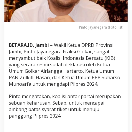
m
b
u
t
B
Pinto Jayanegara (Foto: ist)
a
i
k
BETARA.ID, Jambi
– Wakil Ketua DPRD Provinsi
D
e
Jambi, Pinto Jayanegara Fraksi Golkar, sangat
k
menyambut baik Koalisi Indonesia Bersatu (KIB)
l
yang secara resmi sudah deklarasi oleh Ketua
a
Umum Golkar Airlangga Hartarto, Ketua Umum
r
a
PAN Zulkifli Hasan, dan Ketua Umum PPP Suharso
s
Munoarfa untuk mengdapi Pilpres 2024.
i
K
Pinto mengatakan, koalisi antar partai merupakan
I
sebuah keharusan. Sebab, untuk mencapai
B
ambang batas syarat tiket untuk menuju
panggung Pilpres 2024.