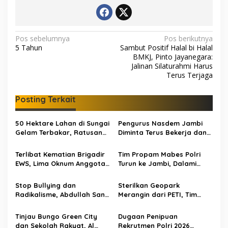
N
Pos sebelumnya
Pos berikutnya
5 Tahun
Sambut Positif Halal bi Halal
a
BMKJ, Pinto Jayanegara:
v
Jalinan Silaturahmi Harus
Terus Terjaga
i
g
Posting Terkait
a
s
50 Hektare Lahan di Sungai
Pengurus Nasdem Jambi
Gelam Terbakar, Ratusan
Diminta Terus Bekerja dan
i
Personel dan Tiga Heli
Tingkatkan Perolehan
p
Water Bombing Dikerahkan
Suara di Pemilu 2029
Terlibat Kematian Brigadir
Tim Propam Mabes Polri
Lakukan Pemadaman
EWS, Lima Oknum Anggota
Turun ke Jambi, Dalami
o
Polri Dipecat
Dugaan Penipuan
s
Rekrutmen Polri
Stop Bullying dan
Sterilkan Geopark
Radikalisme, Abdullah Sani
Merangin dari PETI, Tim
Dorong Siswa Jadi Garda
Gabungan Temukan Empat
Terdepan Bangsa
Rakit Tambang Ilegal
Tinjau Bungo Green City
Dugaan Penipuan
dan Sekolah Rakyat, Al
Rekrutmen Polri 2026