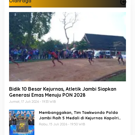
Olahraga
Bidik 10 Besar Kejurnas, Atletik Jambi Siapkan
Generasi Emas Menuju PON 2028
Jumat, 17 Juli 2026 - 19:33 WIB
Membanggakan, Tim Taekwondo Polda
Jambi Raih 5 Medali di Kejurnas Kapolri
Cup 7
Rabu, 15 Juli 2026 - 19:50 WIB