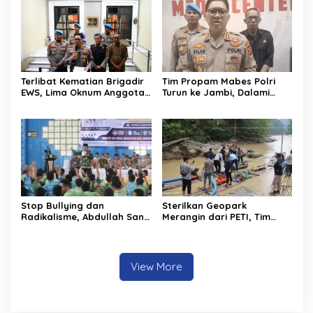
Lakukan Pemadaman
Terlibat Kematian Brigadir
Tim Propam Mabes Polri
EWS, Lima Oknum Anggota
Turun ke Jambi, Dalami
Polri Dipecat
Dugaan Penipuan
Rekrutmen Polri
Stop Bullying dan
Sterilkan Geopark
Radikalisme, Abdullah Sani
Merangin dari PETI, Tim
Dorong Siswa Jadi Garda
Gabungan Temukan Empat
Terdepan Bangsa
Rakit Tambang Ilegal
View More