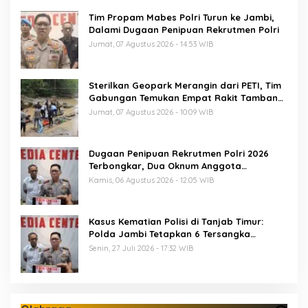
Tim Propam Mabes Polri Turun ke Jambi,
Dalami Dugaan Penipuan Rekrutmen Polri
Jumat, 07 Agustus 2026 - 14:53 WIB
Sterilkan Geopark Merangin dari PETI, Tim
Gabungan Temukan Empat Rakit Tambang
Ilegal
Jumat, 07 Agustus 2026 - 10:09 WIB
Dugaan Penipuan Rekrutmen Polri 2026
Terbongkar, Dua Oknum Anggota
Diamankan Propam Polda Jambi
Kamis, 06 Agustus 2026 - 12:05 WIB
Kasus Kematian Polisi di Tanjab Timur:
Polda Jambi Tetapkan 6 Tersangka
Termasuk 5 Anggota Polri
Senin, 27 Juli 2026 - 17:32 WIB