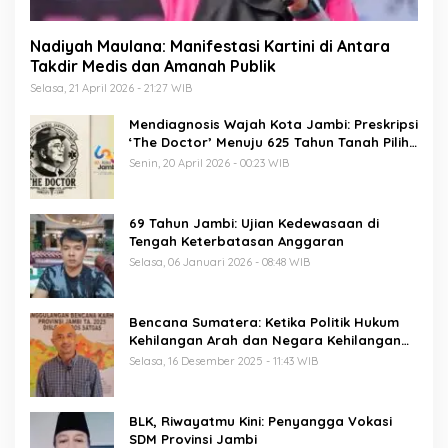
Nadiyah Maulana: Manifestasi Kartini di Antara
Takdir Medis dan Amanah Publik
Selasa, 21 April 2026 - 21:27 WIB
Mendiagnosis Wajah Kota Jambi: Preskripsi
‘The Doctor’ Menuju 625 Tahun Tanah Pilih
Pusako Batuah
Senin, 20 April 2026 - 00:23 WIB
69 Tahun Jambi: Ujian Kedewasaan di
Tengah Keterbatasan Anggaran
Selasa, 06 Januari 2026 - 08:48 WIB
Bencana Sumatera: Ketika Politik Hukum
Kehilangan Arah dan Negara Kehilangan
Keberanian
Selasa, 16 Desember 2025 - 11:43 WIB
BLK, Riwayatmu Kini: Penyangga Vokasi
SDM Provinsi Jambi