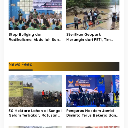
Stop Bullying dan
Sterilkan Geopark
Radikalisme, Abdullah Sani
Merangin dari PETI, Tim
Dorong Siswa Jadi Garda
Gabungan Temukan Empat
Terdepan Bangsa
Rakit Tambang Ilegal
News Feed
50 Hektare Lahan di Sungai
Pengurus Nasdem Jambi
Gelam Terbakar, Ratusan
Diminta Terus Bekerja dan
Personel dan Tiga Heli
Tingkatkan Perolehan
Water Bombing Dikerahkan
Suara di Pemilu 2029