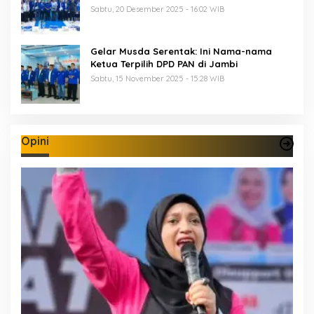
Perkuat Soliditas Jelang Pemilu 2029
Sabtu, 20 Desember 2025 - 16:02 WIB
Gelar Musda Serentak: Ini Nama-nama
Ketua Terpilih DPD PAN di Jambi
Sabtu, 15 November 2025 - 15:28 WIB
Opini