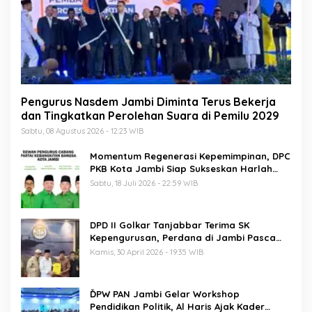
Pengurus Nasdem Jambi Diminta Terus Bekerja
dan Tingkatkan Perolehan Suara di Pemilu 2029
Sabtu, 08 Agustus 2026 - 12:23 WIB
Momentum Regenerasi Kepemimpinan, DPC
PKB Kota Jambi Siap Sukseskan Harlah
PKB ke-28
Sabtu, 18 Juli 2026 - 22:59 WIB
DPD II Golkar Tanjabbar Terima SK
Kepengurusan, Perdana di Jambi Pasca
Musda
Kamis, 30 April 2026 - 19:35 WIB
ĎPW PAN Jambi Gelar Workshop
Pendidikan Politik, Al Haris Ajak Kader