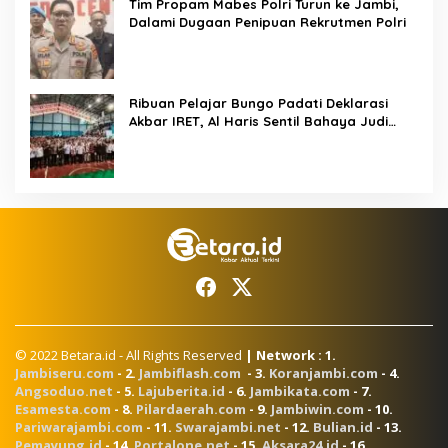
Tim Propam Mabes Polri Turun ke Jambi,
Dalami Dugaan Penipuan Rekrutmen Polri
Ribuan Pelajar Bungo Padati Deklarasi
Akbar IRET, Al Haris Sentil Bahaya Judi
Online dan Radikalisme
© 2022 Betara.id - All Rights Reserved
| Network : 1.
Jambiseru.com
- 2.
Jambiflash.com
- 3.
Koranjambi.com
- 4.
Angsoduo.net
- 5.
Lajuberita.id
- 6.
Jambikata.com
- 7.
Esamesta.com
- 8.
Pilardaerah.com
- 9.
Jambiwin.com
- 10.
Pariwarajambi.com
- 11.
Swarajambi.net
- 12.
Bulian.id
- 13.
Pemayung.id
- 14.
Portalone.net
- 15.
Aksara24.id
- 16.