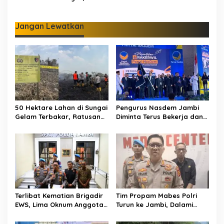
Haris Tekankan Sinergi
Terbongkar, Dua Oknum
Pendidikan dan
Anggota Diamankan
Infrastruktur
Propam Polda Jambi
Jangan Lewatkan
50 Hektare Lahan di Sungai
Pengurus Nasdem Jambi
Gelam Terbakar, Ratusan
Diminta Terus Bekerja dan
Personel dan Tiga Heli
Tingkatkan Perolehan
Water Bombing Dikerahkan
Suara di Pemilu 2029
Lakukan Pemadaman
Terlibat Kematian Brigadir
Tim Propam Mabes Polri
EWS, Lima Oknum Anggota
Turun ke Jambi, Dalami
Polri Dipecat
Dugaan Penipuan
Rekrutmen Polri