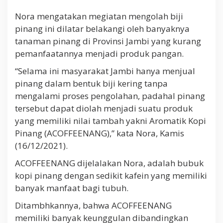
r
Nora mengatakan megiatan mengolah biji
o
d
pinang ini dilatar belakangi oleh banyaknya
u
tanaman pinang di Provinsi Jambi yang kurang
k
P
pemanfaatannya menjadi produk pangan.
a
n
“Selama ini masyarakat Jambi hanya menjual
g
pinang dalam bentuk biji kering tanpa
a
mengalami proses pengolahan, padahal pinang
n
tersebut dapat diolah menjadi suatu produk
yang memiliki nilai tambah yakni Aromatik Kopi
Pinang (ACOFFEENANG),” kata Nora, Kamis
(16/12/2021).
ACOFFEENANG dijelalakan Nora, adalah bubuk
kopi pinang dengan sedikit kafein yang memiliki
banyak manfaat bagi tubuh.
Ditambhkannya, bahwa ACOFFEENANG
memiliki banyak keunggulan dibandingkan