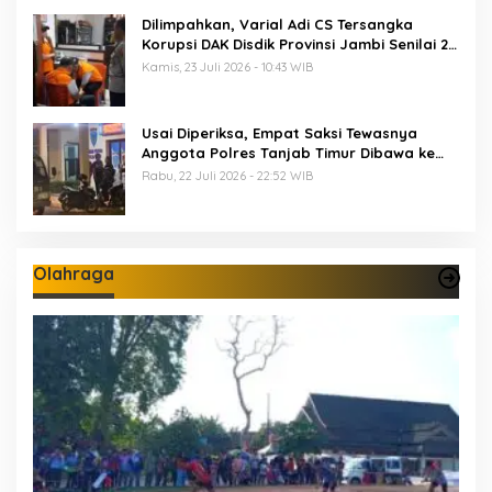
Dilimpahkan, Varial Adi CS Tersangka
Korupsi DAK Disdik Provinsi Jambi Senilai 21
M Segera Disidang
Kamis, 23 Juli 2026 - 10:43 WIB
Usai Diperiksa, Empat Saksi Tewasnya
Anggota Polres Tanjab Timur Dibawa ke
Sel Tahanan Mapolda Jambi
Rabu, 22 Juli 2026 - 22:52 WIB
Olahraga