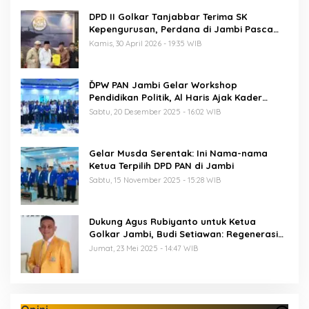
DPD II Golkar Tanjabbar Terima SK
Kepengurusan, Perdana di Jambi Pasca
Musda
Kamis, 30 April 2026 - 19:35 WIB
ĎPW PAN Jambi Gelar Workshop
Pendidikan Politik, Al Haris Ajak Kader
Perkuat Soliditas Jelang Pemilu 2029
Sabtu, 20 Desember 2025 - 16:02 WIB
Gelar Musda Serentak: Ini Nama-nama
Ketua Terpilih DPD PAN di Jambi
Sabtu, 15 November 2025 - 15:28 WIB
Dukung Agus Rubiyanto untuk Ketua
Golkar Jambi, Budi Setiawan: Regenerasi
Kepemimpinan Wajib Berjalan
Jumat, 23 Mei 2025 - 14:47 WIB