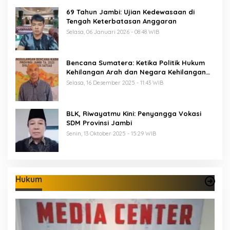
69 Tahun Jambi: Ujian Kedewasaan di
Tengah Keterbatasan Anggaran
Selasa, 06 Januari 2026 - 08:48 WIB
Bencana Sumatera: Ketika Politik Hukum
Kehilangan Arah dan Negara Kehilangan
Keberanian
Selasa, 16 Desember 2025 - 11:43 WIB
BLK, Riwayatmu Kini: Penyangga Vokasi
SDM Provinsi Jambi
Senin, 13 Oktober 2025 - 15:29 WIB
Hukum