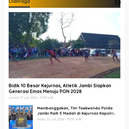
Olahraga
Bidik 10 Besar Kejurnas, Atletik Jambi Siapkan
Generasi Emas Menuju PON 2028
Jumat, 17 Juli 2026 - 19:33 WIB
Membanggakan, Tim Taekwondo Polda
Jambi Raih 5 Medali di Kejurnas Kapolri
Cup 7
Rabu, 15 Juli 2026 - 19:50 WIB