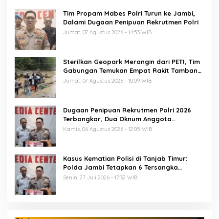
Tim Propam Mabes Polri Turun ke Jambi,
Dalami Dugaan Penipuan Rekrutmen Polri
Jumat, 07 Agustus 2026 - 14:53 WIB
Sterilkan Geopark Merangin dari PETI, Tim
Gabungan Temukan Empat Rakit Tambang
Ilegal
Jumat, 07 Agustus 2026 - 10:09 WIB
Dugaan Penipuan Rekrutmen Polri 2026
Terbongkar, Dua Oknum Anggota
Diamankan Propam Polda Jambi
Kamis, 06 Agustus 2026 - 12:05 WIB
Kasus Kematian Polisi di Tanjab Timur:
Polda Jambi Tetapkan 6 Tersangka
Termasuk 5 Anggota Polri
Senin, 27 Juli 2026 - 17:32 WIB