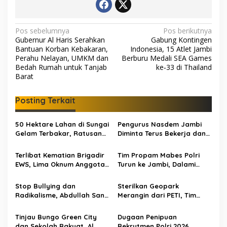
N
Pos sebelumnya
Pos berikutnya
Gubernur Al Haris Serahkan
Gabung Kontingen
a
Bantuan Korban Kebakaran,
Indonesia, 15 Atlet Jambi
v
Perahu Nelayan, UMKM dan
Berburu Medali SEA Games
Bedah Rumah untuk Tanjab
ke‑33 di Thailand
i
Barat
g
Posting Terkait
a
s
50 Hektare Lahan di Sungai
Pengurus Nasdem Jambi
i
Gelam Terbakar, Ratusan
Diminta Terus Bekerja dan
p
Personel dan Tiga Heli
Tingkatkan Perolehan
Water Bombing Dikerahkan
Suara di Pemilu 2029
Terlibat Kematian Brigadir
Tim Propam Mabes Polri
o
Lakukan Pemadaman
EWS, Lima Oknum Anggota
Turun ke Jambi, Dalami
s
Polri Dipecat
Dugaan Penipuan
Rekrutmen Polri
Stop Bullying dan
Sterilkan Geopark
Radikalisme, Abdullah Sani
Merangin dari PETI, Tim
Dorong Siswa Jadi Garda
Gabungan Temukan Empat
Terdepan Bangsa
Rakit Tambang Ilegal
Tinjau Bungo Green City
Dugaan Penipuan
dan Sekolah Rakyat, Al
Rekrutmen Polri 2026