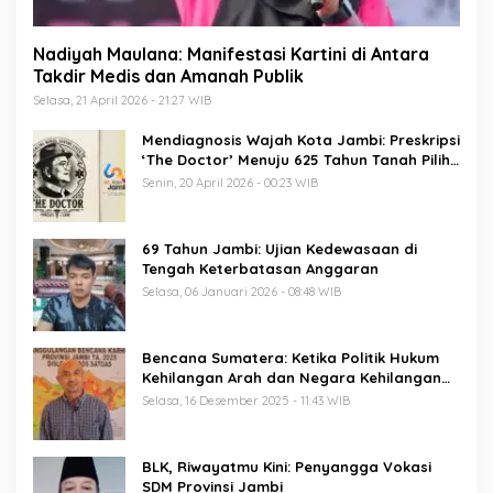
Nadiyah Maulana: Manifestasi Kartini di Antara
Takdir Medis dan Amanah Publik
Selasa, 21 April 2026 - 21:27 WIB
Mendiagnosis Wajah Kota Jambi: Preskripsi
‘The Doctor’ Menuju 625 Tahun Tanah Pilih
Pusako Batuah
Senin, 20 April 2026 - 00:23 WIB
69 Tahun Jambi: Ujian Kedewasaan di
Tengah Keterbatasan Anggaran
Selasa, 06 Januari 2026 - 08:48 WIB
Bencana Sumatera: Ketika Politik Hukum
Kehilangan Arah dan Negara Kehilangan
Keberanian
Selasa, 16 Desember 2025 - 11:43 WIB
BLK, Riwayatmu Kini: Penyangga Vokasi
SDM Provinsi Jambi