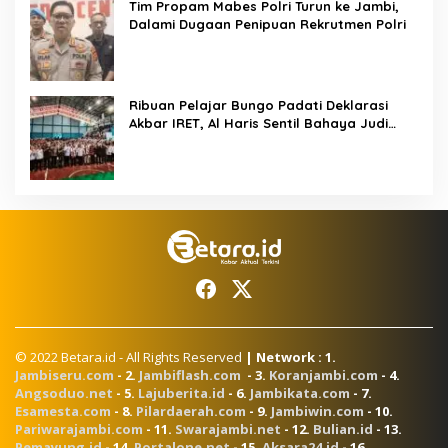
Tim Propam Mabes Polri Turun ke Jambi,
Dalami Dugaan Penipuan Rekrutmen Polri
Ribuan Pelajar Bungo Padati Deklarasi
Akbar IRET, Al Haris Sentil Bahaya Judi
Online dan Radikalisme
© 2022 Betara.id - All Rights Reserved
| Network : 1.
Jambiseru.com
- 2.
Jambiflash.com
- 3.
Koranjambi.com
- 4.
Angsoduo.net
- 5.
Lajuberita.id
- 6.
Jambikata.com
- 7.
Esamesta.com
- 8.
Pilardaerah.com
- 9.
Jambiwin.com
- 10.
Pariwarajambi.com
- 11.
Swarajambi.net
- 12.
Bulian.id
- 13.
Pemayung.id
- 14.
Portalone.net
- 15.
Aksara24.id
- 16.