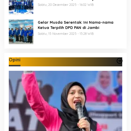
Perkuat Soliditas Jelang Pemilu 2029
Sabtu, 20 Desember 2025 - 16:02 WIB
Gelar Musda Serentak: Ini Nama-nama
Ketua Terpilih DPD PAN di Jambi
Sabtu, 15 November 2025 - 15:28 WIB
Opini