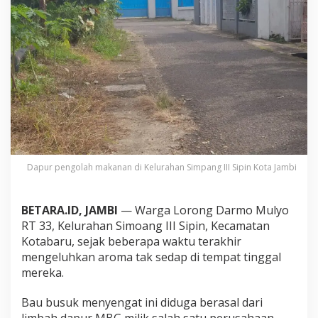
a
h
M
a
k
a
n
a
n
G
a
n
g
Dapur pengolah makanan di Kelurahan Simpang III Sipin Kota Jambi
g
u
K
BETARA.ID, JAMBI
— Warga Lorong Darmo Mulyo
e
n
RT 33, Kelurahan Simoang III Sipin, Kecamatan
y
Kotabaru, sejak beberapa waktu terakhir
a
mengeluhkan aroma tak sedap di tempat tinggal
m
mereka.
a
n
a
Bau busuk menyengat ini diduga berasal dari
n
limbah dapur MBG milik salah satu perusahaan