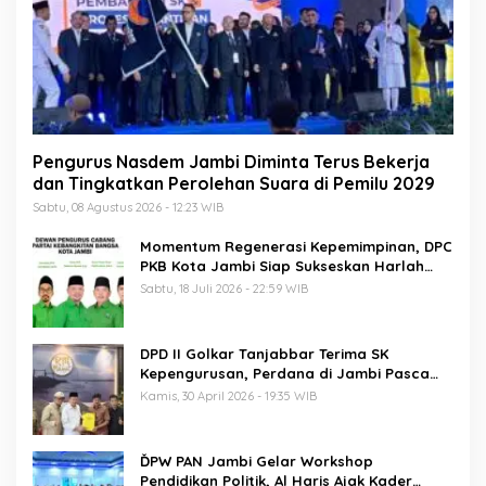
Pengurus Nasdem Jambi Diminta Terus Bekerja
dan Tingkatkan Perolehan Suara di Pemilu 2029
Sabtu, 08 Agustus 2026 - 12:23 WIB
Momentum Regenerasi Kepemimpinan, DPC
PKB Kota Jambi Siap Sukseskan Harlah
PKB ke-28
Sabtu, 18 Juli 2026 - 22:59 WIB
DPD II Golkar Tanjabbar Terima SK
Kepengurusan, Perdana di Jambi Pasca
Musda
Kamis, 30 April 2026 - 19:35 WIB
ĎPW PAN Jambi Gelar Workshop
Pendidikan Politik, Al Haris Ajak Kader