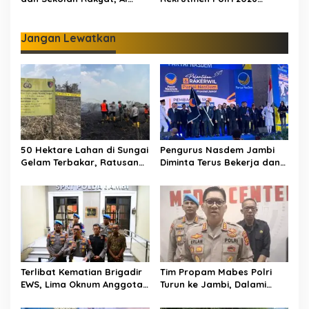
Haris Tekankan Sinergi
Terbongkar, Dua Oknum
Pendidikan dan
Anggota Diamankan
Infrastruktur
Propam Polda Jambi
Jangan Lewatkan
50 Hektare Lahan di Sungai
Pengurus Nasdem Jambi
Gelam Terbakar, Ratusan
Diminta Terus Bekerja dan
Personel dan Tiga Heli
Tingkatkan Perolehan
Water Bombing Dikerahkan
Suara di Pemilu 2029
Lakukan Pemadaman
Terlibat Kematian Brigadir
Tim Propam Mabes Polri
EWS, Lima Oknum Anggota
Turun ke Jambi, Dalami
Polri Dipecat
Dugaan Penipuan
Rekrutmen Polri