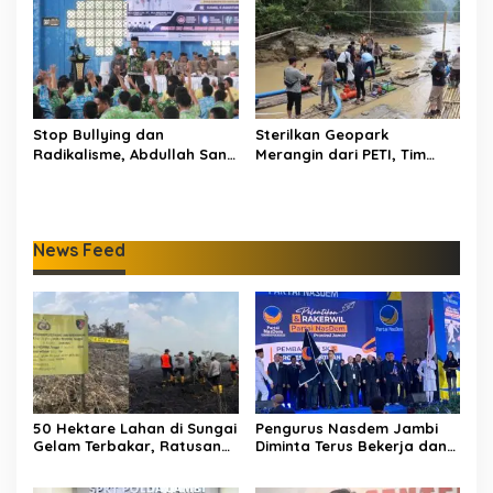
Stop Bullying dan
Sterilkan Geopark
Radikalisme, Abdullah Sani
Merangin dari PETI, Tim
Dorong Siswa Jadi Garda
Gabungan Temukan Empat
Terdepan Bangsa
Rakit Tambang Ilegal
News Feed
50 Hektare Lahan di Sungai
Pengurus Nasdem Jambi
Gelam Terbakar, Ratusan
Diminta Terus Bekerja dan
Personel dan Tiga Heli
Tingkatkan Perolehan
Water Bombing Dikerahkan
Suara di Pemilu 2029