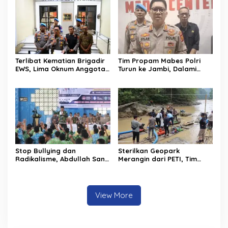
Lakukan Pemadaman
Terlibat Kematian Brigadir
Tim Propam Mabes Polri
EWS, Lima Oknum Anggota
Turun ke Jambi, Dalami
Polri Dipecat
Dugaan Penipuan
Rekrutmen Polri
Stop Bullying dan
Sterilkan Geopark
Radikalisme, Abdullah Sani
Merangin dari PETI, Tim
Dorong Siswa Jadi Garda
Gabungan Temukan Empat
Terdepan Bangsa
Rakit Tambang Ilegal
View More