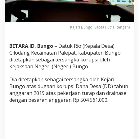
a
d
e
s
d
Kajari Bungo, Sapta Putra (tengah)
i
B
u
BETARA.ID, Bungo
– Datuk Rio (Kepala Desa)
n
Cilodang Kecamatan Palepat, kabupaten Bungo
g
o
ditetapkan sebagai tersangka korupsi oleh
D
Kejaksaan Negeri (Negeri) Bungo.
i
t
Dia ditetapkan sebagai tersangka oleh Kejari
e
Bungo atas dugaan korupsi Dana Desa (DD) tahun
t
a
anggaran 2019 atas pekerjaan turap dan drainase
p
dengan besaran anggaran Rp 504.561.000.
k
a
n
T
e
r
s