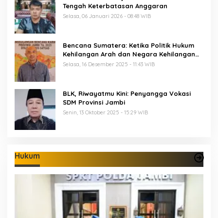
Tengah Keterbatasan Anggaran
Selasa, 06 Januari 2026 - 08:48 WIB
Bencana Sumatera: Ketika Politik Hukum
Kehilangan Arah dan Negara Kehilangan
Keberanian
Selasa, 16 Desember 2025 - 11:43 WIB
BLK, Riwayatmu Kini: Penyangga Vokasi
SDM Provinsi Jambi
Senin, 13 Oktober 2025 - 15:29 WIB
Hukum