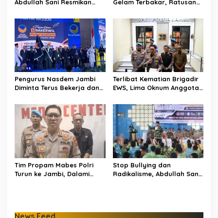
Abdullah Sani Resmikan
Gelam Terbakar, Ratusan
Bungo Pintar: Dorong
Personel dan Tiga Heli
Digitalisasi Pendidikan
Water Bombing Dikerahkan
Jambi
Lakukan Pemadaman
Pengurus Nasdem Jambi
Terlibat Kematian Brigadir
Diminta Terus Bekerja dan
EWS, Lima Oknum Anggota
Tingkatkan Perolehan
Polri Dipecat
Suara di Pemilu 2029
Tim Propam Mabes Polri
Stop Bullying dan
Turun ke Jambi, Dalami
Radikalisme, Abdullah Sani
Dugaan Penipuan
Dorong Siswa Jadi Garda
Rekrutmen Polri
Terdepan Bangsa
News Feed