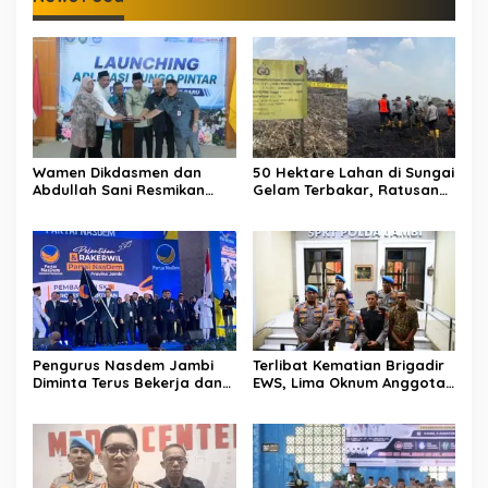
Wamen Dikdasmen dan
50 Hektare Lahan di Sungai
Abdullah Sani Resmikan
Gelam Terbakar, Ratusan
Bungo Pintar: Dorong
Personel dan Tiga Heli
Digitalisasi Pendidikan
Water Bombing Dikerahkan
Jambi
Lakukan Pemadaman
Pengurus Nasdem Jambi
Terlibat Kematian Brigadir
Diminta Terus Bekerja dan
EWS, Lima Oknum Anggota
Tingkatkan Perolehan
Polri Dipecat
Suara di Pemilu 2029