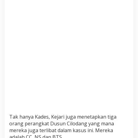
a
n
g
k
a
Tak hanya Kades, Kejari juga menetapkan tiga
orang perangkat Dusun Cilodang yang mana
mereka juga terlibat dalam kasus ini. Mereka
adalah CC, NS dan BTS.