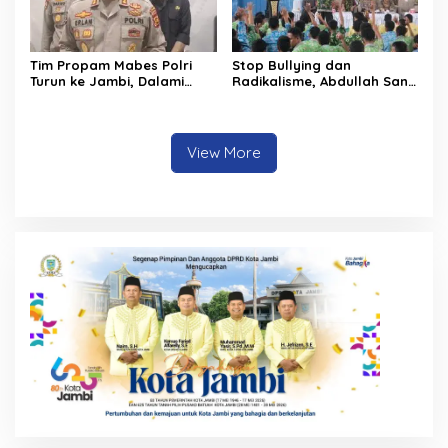
Tim Propam Mabes Polri
Stop Bullying dan
Turun ke Jambi, Dalami
Radikalisme, Abdullah Sani
Dugaan Penipuan
Dorong Siswa Jadi Garda
Rekrutmen Polri
Terdepan Bangsa
View More