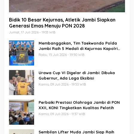
Bidik 10 Besar Kejurnas, Atletik Jambi Siapkan
Generasi Emas Menuju PON 2028
Jumat, 17 Juli 2026 - 19:33 WIB
Membanggakan, Tim Taekwondo Polda
Jambi Raih 5 Medali di Kejurnas Kapolri
Cup 7
Rabu, 15 Juli 2026 - 19:50 WIB
Urawa Cup VI Digelar di Jambi: Dibuka
Gubernur, Ada Laga Eksibisi
Kamis, 09 Juli 2026 - 19:53 WIB
Perbaiki Prestasi Olahraga Jambi di PON
XXII, KONI Tingkatkan Kualitas Pelatih
Kamis, 09 Juli 2026 - 11:37 WIB
Sembilan Lifter Muda Jambi Siap Raih