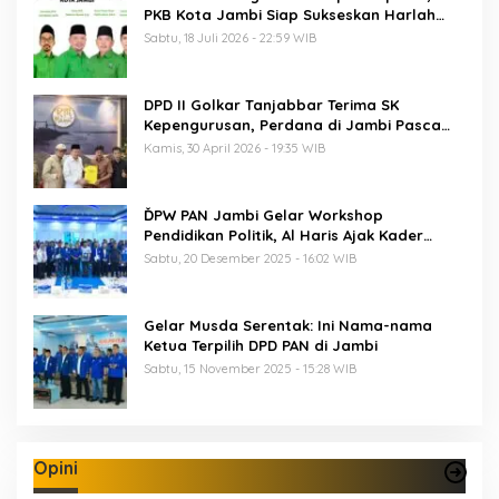
PKB Kota Jambi Siap Sukseskan Harlah
PKB ke-28
Sabtu, 18 Juli 2026 - 22:59 WIB
DPD II Golkar Tanjabbar Terima SK
Kepengurusan, Perdana di Jambi Pasca
Musda
Kamis, 30 April 2026 - 19:35 WIB
ĎPW PAN Jambi Gelar Workshop
Pendidikan Politik, Al Haris Ajak Kader
Perkuat Soliditas Jelang Pemilu 2029
Sabtu, 20 Desember 2025 - 16:02 WIB
Gelar Musda Serentak: Ini Nama-nama
Ketua Terpilih DPD PAN di Jambi
Sabtu, 15 November 2025 - 15:28 WIB
Opini