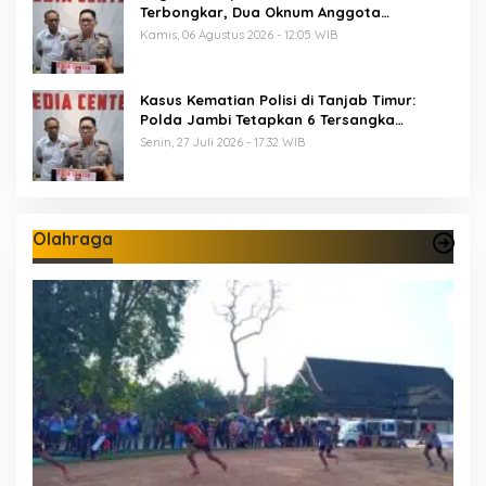
Terbongkar, Dua Oknum Anggota
Diamankan Propam Polda Jambi
Kamis, 06 Agustus 2026 - 12:05 WIB
Kasus Kematian Polisi di Tanjab Timur:
Polda Jambi Tetapkan 6 Tersangka
Termasuk 5 Anggota Polri
Senin, 27 Juli 2026 - 17:32 WIB
Olahraga