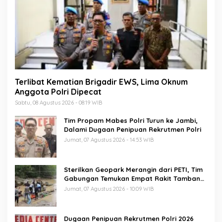
Terlibat Kematian Brigadir EWS, Lima Oknum
Anggota Polri Dipecat
Sabtu, 08 Agustus 2026 - 08:19 WIB
Tim Propam Mabes Polri Turun ke Jambi,
Dalami Dugaan Penipuan Rekrutmen Polri
Jumat, 07 Agustus 2026 - 14:53 WIB
Sterilkan Geopark Merangin dari PETI, Tim
Gabungan Temukan Empat Rakit Tambang
Ilegal
Jumat, 07 Agustus 2026 - 10:09 WIB
Dugaan Penipuan Rekrutmen Polri 2026