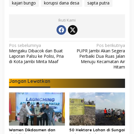
kajari bungo
korupsi dana desa
sapta putra
Ikuti Kami
N
Pos sebelumnya
Pos berikutnya
Mengaku Dibacok dan Buat
PUPR Jambi Akan Segera
a
Laporan Palsu ke Polisi, Pria
Perbaiki Dua Ruas Jalan
v
di Kota Jambi Minta Maaf
Menuju Kecamatan Air
Hitam
i
g
Jangan Lewatkan
a
s
i
p
o
s
Wamen Dikdasmen dan
50 Hektare Lahan di Sungai