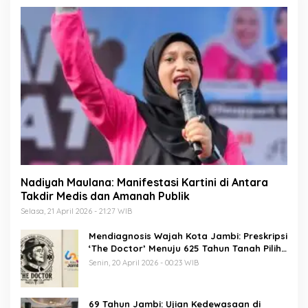
Nadiyah Maulana: Manifestasi Kartini di Antara
Takdir Medis dan Amanah Publik
Selasa, 21 April 2026 - 21:27 WIB
Mendiagnosis Wajah Kota Jambi: Preskripsi
‘The Doctor’ Menuju 625 Tahun Tanah Pilih
Pusako Batuah
Senin, 20 April 2026 - 00:23 WIB
69 Tahun Jambi: Ujian Kedewasaan di