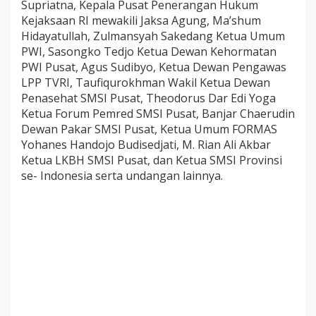
Supriatna, Kepala Pusat Penerangan Hukum
n
Kejaksaan RI mewakili Jaksa Agung, Ma’shum
a
l
Hidayatullah, Zulmansyah Sakedang Ketua Umum
R
PWI, Sasongko Tedjo Ketua Dewan Kehormatan
a
PWI Pusat, Agus Sudibyo, Ketua Dewan Pengawas
i
LPP TVRI, Taufiqurokhman Wakil Ketua Dewan
h
A
Penasehat SMSI Pusat, Theodorus Dar Edi Yoga
n
Ketua Forum Pemred SMSI Pusat, Banjar Chaerudin
u
Dewan Pakar SMSI Pusat, Ketua Umum FORMAS
g
Yohanes Handojo Budisedjati, M. Rian Ali Akbar
e
Ketua LKBH SMSI Pusat, dan Ketua SMSI Provinsi
r
a
se- Indonesia serta undangan lainnya.
h
S
a
h
a
b
a
t
P
e
r