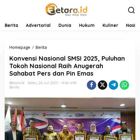
L
e
w
a
t
Berita
Advertorial
Dunia
Hukum
Kuliner
Nasio
i
k
e
Homepage
/
Berita
K
k
o
o
Konvensi Nasional SMSI 2025, Puluhan
n
n
v
t
Tokoh Nasional Raih Anugerah
e
e
Sahabat Pers dan Pin Emas
n
n
s
Betara.id
Sabtu, 26 Juli 2025 - 14:42 WIB
i
Berita
N
a
s
i
o
n
a
l
S