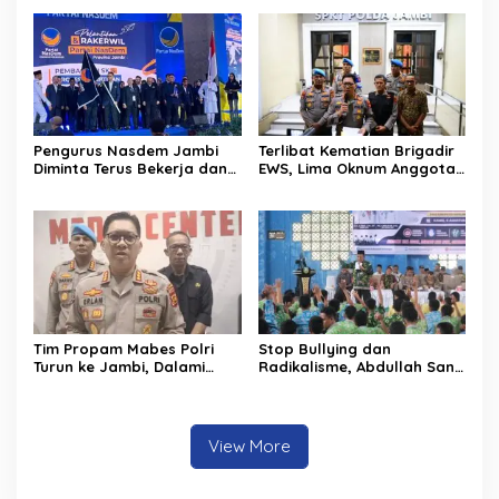
Digitalisasi Pendidikan
Water Bombing Dikerahkan
Jambi
Lakukan Pemadaman
Pengurus Nasdem Jambi
Terlibat Kematian Brigadir
Diminta Terus Bekerja dan
EWS, Lima Oknum Anggota
Tingkatkan Perolehan
Polri Dipecat
Suara di Pemilu 2029
Tim Propam Mabes Polri
Stop Bullying dan
Turun ke Jambi, Dalami
Radikalisme, Abdullah Sani
Dugaan Penipuan
Dorong Siswa Jadi Garda
Rekrutmen Polri
Terdepan Bangsa
View More