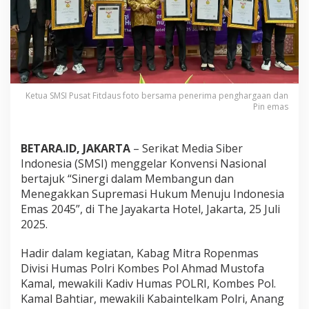
M
S
I
2
0
2
5
,
Ketua SMSI Pusat Fitdaus foto bersama penerima penghargaan dan
P
Pin emas
u
l
u
BETARA.ID, JAKARTA
– Serikat Media Siber
h
Indonesia (SMSI) menggelar Konvensi Nasional
a
bertajuk “Sinergi dalam Membangun dan
n
T
Menegakkan Supremasi Hukum Menuju Indonesia
o
Emas 2045”, di The Jayakarta Hotel, Jakarta, 25 Juli
k
2025.
o
h
Hadir dalam kegiatan, Kabag Mitra Ropenmas
N
a
Divisi Humas Polri Kombes Pol Ahmad Mustofa
s
Kamal, mewakili Kadiv Humas POLRI, Kombes Pol.
i
Kamal Bahtiar, mewakili Kabaintelkam Polri, Anang
o