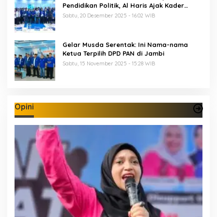
Pendidikan Politik, Al Haris Ajak Kader
Perkuat Soliditas Jelang Pemilu 2029
Sabtu, 20 Desember 2025 - 16:02 WIB
Gelar Musda Serentak: Ini Nama-nama
Ketua Terpilih DPD PAN di Jambi
Sabtu, 15 November 2025 - 15:28 WIB
Opini