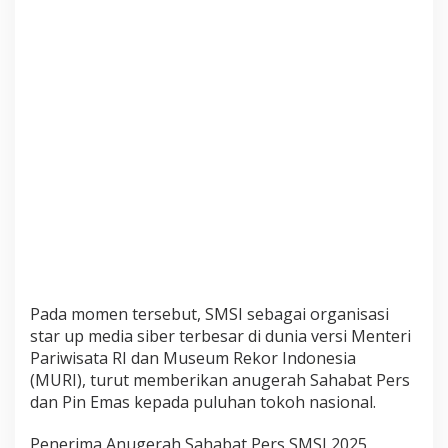
s
d
a
n
P
i
n
E
m
a
s
Pada momen tersebut, SMSI sebagai organisasi
star up media siber terbesar di dunia versi Menteri
Pariwisata RI dan Museum Rekor Indonesia
(MURI), turut memberikan anugerah Sahabat Pers
dan Pin Emas kepada puluhan tokoh nasional.
Penerima Anugerah Sahabat Pers SMSI 2025,