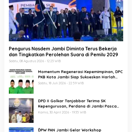
Pengurus Nasdem Jambi Diminta Terus Bekerja
dan Tingkatkan Perolehan Suara di Pemilu 2029
Sabtu, 08 Agustus 2026 - 12:23 WIB
Momentum Regenerasi Kepemimpinan, DPC
PKB Kota Jambi Siap Sukseskan Harlah
PKB ke-28
Sabtu, 18 Juli 2026 - 22:59 WIB
DPD II Golkar Tanjabbar Terima SK
Kepengurusan, Perdana di Jambi Pasca
Musda
Kamis, 30 April 2026 - 19:35 WIB
ĎPW PAN Jambi Gelar Workshop