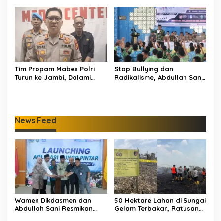
Suara di Pemilu 2029
Tim Propam Mabes Polri
Stop Bullying dan
Turun ke Jambi, Dalami
Radikalisme, Abdullah Sani
Dugaan Penipuan
Dorong Siswa Jadi Garda
Rekrutmen Polri
Terdepan Bangsa
News Feed
Wamen Dikdasmen dan
50 Hektare Lahan di Sungai
Abdullah Sani Resmikan
Gelam Terbakar, Ratusan
Bungo Pintar: Dorong
Personel dan Tiga Heli