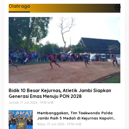
Olahraga
Bidik 10 Besar Kejurnas, Atletik Jambi Siapkan
Generasi Emas Menuju PON 2028
Jumat, 17 Juli 2026 - 19:33 WIB
Membanggakan, Tim Taekwondo Polda
Jambi Raih 5 Medali di Kejurnas Kapolri
Cup 7
Rabu, 15 Juli 2026 - 19:50 WIB