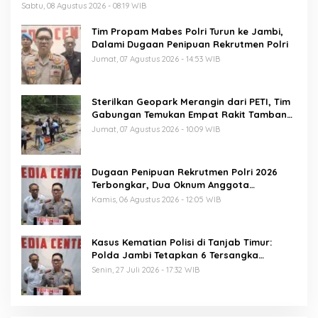
Sabtu, 08 Agustus 2026 - 08:19 WIB
Tim Propam Mabes Polri Turun ke Jambi,
Dalami Dugaan Penipuan Rekrutmen Polri
Jumat, 07 Agustus 2026 - 14:53 WIB
Sterilkan Geopark Merangin dari PETI, Tim
Gabungan Temukan Empat Rakit Tambang
Ilegal
Jumat, 07 Agustus 2026 - 10:09 WIB
Dugaan Penipuan Rekrutmen Polri 2026
Terbongkar, Dua Oknum Anggota
Diamankan Propam Polda Jambi
Kamis, 06 Agustus 2026 - 12:05 WIB
Kasus Kematian Polisi di Tanjab Timur:
Polda Jambi Tetapkan 6 Tersangka
Termasuk 5 Anggota Polri
Senin, 27 Juli 2026 - 17:32 WIB