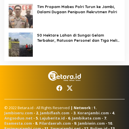
Tim Propam Mabes Polri Turun ke Jambi,
Dalami Dugaan Penipuan Rekrutmen Polri
50 Hektare Lahan di Sungai Gelam
Terbakar, Ratusan Personel dan Tiga Heli
Water Bombing Dikerahkan Lakukan
Pemadaman
© 2022 Betara.id - All Rights Reserved
| Network : 1.
Jambiseru.com
- 2.
Jambiflash.com
- 3.
Koranjambi.com
- 4.
Angsoduo.net
- 5.
Lajuberita.id
- 6.
Jambikata.com
- 7.
Esamesta.com
- 8.
Pilardaerah.com
- 9.
Jambiwin.com
- 10.
Pariwarajambi.com
- 11.
Swarajambi.net
- 12.
Bulian.id
- 13.