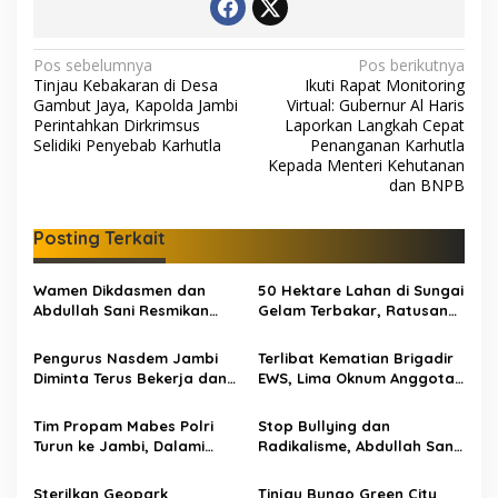
N
Pos sebelumnya
Pos berikutnya
Tinjau Kebakaran di Desa
Ikuti Rapat Monitoring
a
Gambut Jaya, Kapolda Jambi
Virtual: Gubernur Al Haris
v
Perintahkan Dirkrimsus
Laporkan Langkah Cepat
Selidiki Penyebab Karhutla
Penanganan Karhutla
i
Kepada Menteri Kehutanan
dan BNPB
g
a
Posting Terkait
s
i
Wamen Dikdasmen dan
50 Hektare Lahan di Sungai
p
Abdullah Sani Resmikan
Gelam Terbakar, Ratusan
Bungo Pintar: Dorong
Personel dan Tiga Heli
o
Digitalisasi Pendidikan
Water Bombing Dikerahkan
Pengurus Nasdem Jambi
Terlibat Kematian Brigadir
Jambi
Lakukan Pemadaman
s
Diminta Terus Bekerja dan
EWS, Lima Oknum Anggota
Tingkatkan Perolehan
Polri Dipecat
Suara di Pemilu 2029
Tim Propam Mabes Polri
Stop Bullying dan
Turun ke Jambi, Dalami
Radikalisme, Abdullah Sani
Dugaan Penipuan
Dorong Siswa Jadi Garda
Rekrutmen Polri
Terdepan Bangsa
Sterilkan Geopark
Tinjau Bungo Green City