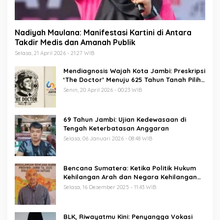
Nadiyah Maulana: Manifestasi Kartini di Antara
Takdir Medis dan Amanah Publik
Selasa, 21 April 2026 - 21:27 WIB
Mendiagnosis Wajah Kota Jambi: Preskripsi
‘The Doctor’ Menuju 625 Tahun Tanah Pilih
Pusako Batuah
Senin, 20 April 2026 - 00:23 WIB
69 Tahun Jambi: Ujian Kedewasaan di
Tengah Keterbatasan Anggaran
Selasa, 06 Januari 2026 - 08:48 WIB
Bencana Sumatera: Ketika Politik Hukum
Kehilangan Arah dan Negara Kehilangan
Keberanian
Selasa, 16 Desember 2025 - 11:43 WIB
BLK, Riwayatmu Kini: Penyangga Vokasi