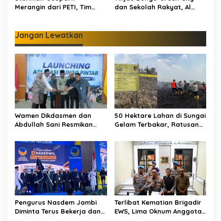
Merangin dari PETI, Tim
dan Sekolah Rakyat, Al
Gabungan Temukan Empat
Haris Tekankan Sinergi
Rakit Tambang Ilegal
Pendidikan dan
Infrastruktur
Jangan Lewatkan
Wamen Dikdasmen dan
50 Hektare Lahan di Sungai
Abdullah Sani Resmikan
Gelam Terbakar, Ratusan
Bungo Pintar: Dorong
Personel dan Tiga Heli
Digitalisasi Pendidikan
Water Bombing Dikerahkan
Jambi
Lakukan Pemadaman
Pengurus Nasdem Jambi
Terlibat Kematian Brigadir
Diminta Terus Bekerja dan
EWS, Lima Oknum Anggota
Tingkatkan Perolehan
Polri Dipecat