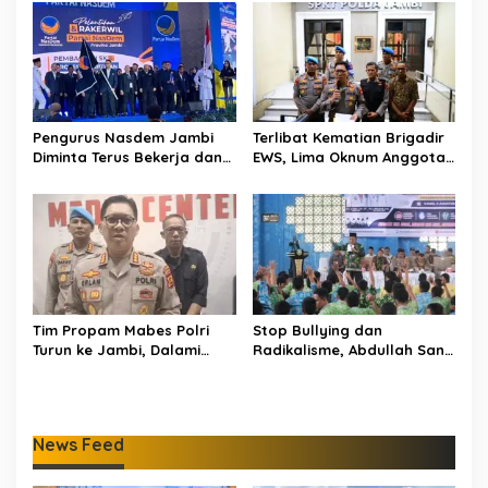
Digitalisasi Pendidikan
Water Bombing Dikerahkan
Jambi
Lakukan Pemadaman
Pengurus Nasdem Jambi
Terlibat Kematian Brigadir
Diminta Terus Bekerja dan
EWS, Lima Oknum Anggota
Tingkatkan Perolehan
Polri Dipecat
Suara di Pemilu 2029
Tim Propam Mabes Polri
Stop Bullying dan
Turun ke Jambi, Dalami
Radikalisme, Abdullah Sani
Dugaan Penipuan
Dorong Siswa Jadi Garda
Rekrutmen Polri
Terdepan Bangsa
News Feed