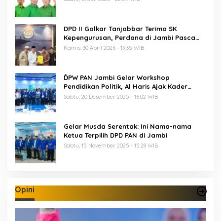
DPD II Golkar Tanjabbar Terima SK
Kepengurusan, Perdana di Jambi Pasca
Musda
Kamis, 30 April 2026 - 19:35 WIB
ĎPW PAN Jambi Gelar Workshop
Pendidikan Politik, Al Haris Ajak Kader
Perkuat Soliditas Jelang Pemilu 2029
Sabtu, 20 Desember 2025 - 16:02 WIB
Gelar Musda Serentak: Ini Nama-nama
Ketua Terpilih DPD PAN di Jambi
Sabtu, 15 November 2025 - 15:28 WIB
Opini