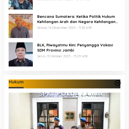
Bencana Sumatera: Ketika Politik Hukum
Kehilangan Arah dan Negara Kehilangan
Keberanian
Selasa, 16 Desember 2025 - 11:43 WIB
BLK, Riwayatmu Kini: Penyangga Vokasi
SDM Provinsi Jambi
Senin, 13 Oktober 2025 - 15:29 WIB
Hukum