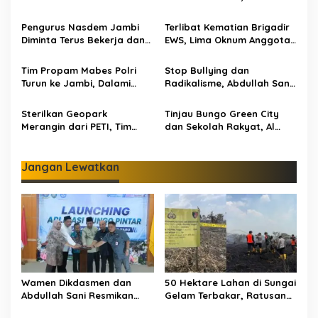
p
Bungo Pintar: Dorong
Personel dan Tiga Heli
Digitalisasi Pendidikan
Water Bombing Dikerahkan
Pengurus Nasdem Jambi
Terlibat Kematian Brigadir
o
Jambi
Lakukan Pemadaman
Diminta Terus Bekerja dan
EWS, Lima Oknum Anggota
s
Tingkatkan Perolehan
Polri Dipecat
Suara di Pemilu 2029
Tim Propam Mabes Polri
Stop Bullying dan
Turun ke Jambi, Dalami
Radikalisme, Abdullah Sani
Dugaan Penipuan
Dorong Siswa Jadi Garda
Rekrutmen Polri
Terdepan Bangsa
Sterilkan Geopark
Tinjau Bungo Green City
Merangin dari PETI, Tim
dan Sekolah Rakyat, Al
Gabungan Temukan Empat
Haris Tekankan Sinergi
Rakit Tambang Ilegal
Pendidikan dan
Infrastruktur
Jangan Lewatkan
Wamen Dikdasmen dan
50 Hektare Lahan di Sungai
Abdullah Sani Resmikan
Gelam Terbakar, Ratusan
Bungo Pintar: Dorong
Personel dan Tiga Heli