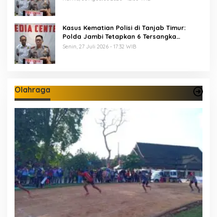
Kasus Kematian Polisi di Tanjab Timur:
Polda Jambi Tetapkan 6 Tersangka
Termasuk 5 Anggota Polri
Senin, 27 Juli 2026 - 17:32 WIB
Olahraga