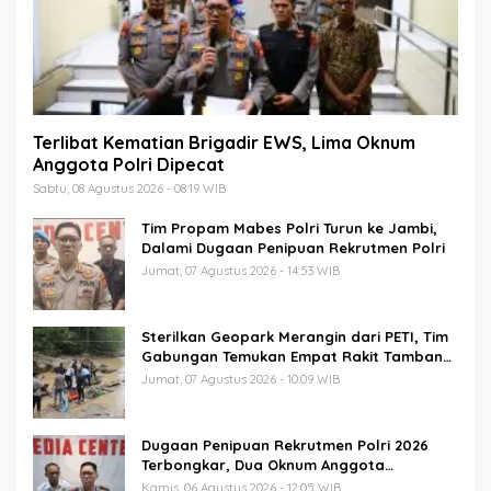
Terlibat Kematian Brigadir EWS, Lima Oknum
Anggota Polri Dipecat
Sabtu, 08 Agustus 2026 - 08:19 WIB
Tim Propam Mabes Polri Turun ke Jambi,
Dalami Dugaan Penipuan Rekrutmen Polri
Jumat, 07 Agustus 2026 - 14:53 WIB
Sterilkan Geopark Merangin dari PETI, Tim
Gabungan Temukan Empat Rakit Tambang
Ilegal
Jumat, 07 Agustus 2026 - 10:09 WIB
Dugaan Penipuan Rekrutmen Polri 2026
Terbongkar, Dua Oknum Anggota
Diamankan Propam Polda Jambi
Kamis, 06 Agustus 2026 - 12:05 WIB