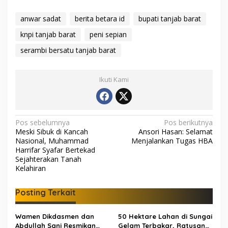
anwar sadat
berita betara id
bupati tanjab barat
knpi tanjab barat
peni sepian
serambi bersatu tanjab barat
Ikuti Kami
N
Pos sebelumnya
Pos berikutnya
Meski Sibuk di Kancah
Ansori Hasan: Selamat
a
Nasional, Muhammad
Menjalankan Tugas HBA
v
Harrifar Syafar Bertekad
Sejahterakan Tanah
i
Kelahiran
g
Posting Terkait
a
s
Wamen Dikdasmen dan
50 Hektare Lahan di Sungai
i
Abdullah Sani Resmikan
Gelam Terbakar, Ratusan