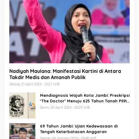
Nadiyah Maulana: Manifestasi Kartini di Antara
Takdir Medis dan Amanah Publik
Selasa, 21 April 2026 - 21:27 WIB
Mendiagnosis Wajah Kota Jambi: Preskripsi
‘The Doctor’ Menuju 625 Tahun Tanah Pilih
Pusako Batuah
Senin, 20 April 2026 - 00:23 WIB
69 Tahun Jambi: Ujian Kedewasaan di
Tengah Keterbatasan Anggaran
Selasa, 06 Januari 2026 - 08:48 WIB