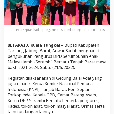
a
n
H
a
d
i
r
Peni Sepian hadiri pengukuhan Serambi Tanjab Barat (Foto: ist)
i
P
e
BETARA.ID, Kuala Tungkal
– Bupati Kabupaten
n
Tanjung Jabung Barat, Anwar Sadat menghadiri
g
pengukuhan Pengurus DPD Serumpunan Anak
k
Melayu Jambi (Serambi) Bersatu Tanjab Barat masa
u
h
bakti 2021-2024, Sabtu (21/5/2022).
a
n
Kegiatan dilaksanakan di Gedung Balai Adat yang
S
juga dihadiri Ketua Komite Nasional Pemuda
e
Indonesia (KNPI) Tanjab Barat, Peni Sepian,
r
a
Forkopimda, Kepala OPD, Camat Batang Asam,
m
Ketua DPP Serambi Bersatu berserta pengurus,
b
Kades, tokoh adat, tokoh masyarakat, Ormas serta
i
tamu undangan lainnya.
B