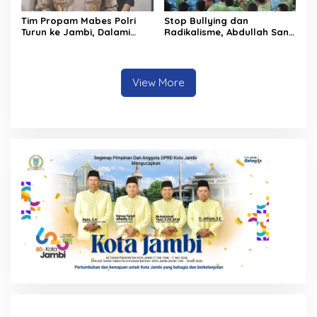
Tim Propam Mabes Polri
Stop Bullying dan
Turun ke Jambi, Dalami
Radikalisme, Abdullah Sani
Dugaan Penipuan
Dorong Siswa Jadi Garda
Rekrutmen Polri
Terdepan Bangsa
View More