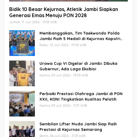
Bidik 10 Besar Kejurnas, Atletik Jambi Siapkan
Generasi Emas Menuju PON 2028
Jumat, 17 Juli 2026 - 19:33 WIB
Membanggakan, Tim Taekwondo Polda
Jambi Raih 5 Medali di Kejurnas Kapolri
Cup 7
Rabu, 15 Juli 2026 - 19:50 WIB
Urawa Cup VI Digelar di Jambi: Dibuka
Gubernur, Ada Laga Eksibisi
Kamis, 09 Juli 2026 - 19:53 WIB
Perbaiki Prestasi Olahraga Jambi di PON
XXII, KONI Tingkatkan Kualitas Pelatih
Kamis, 09 Juli 2026 - 11:37 WIB
Sembilan Lifter Muda Jambi Siap Raih
Prestasi di Kejurnas Semarang
Senin, 06 Juli 2026 - 21:31 WIB