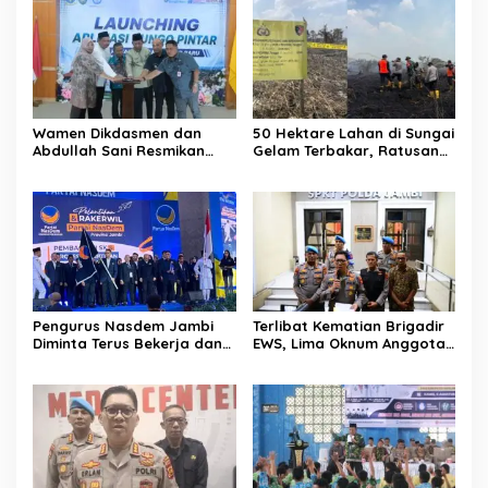
Wamen Dikdasmen dan
50 Hektare Lahan di Sungai
Abdullah Sani Resmikan
Gelam Terbakar, Ratusan
Bungo Pintar: Dorong
Personel dan Tiga Heli
Digitalisasi Pendidikan
Water Bombing Dikerahkan
Jambi
Lakukan Pemadaman
Pengurus Nasdem Jambi
Terlibat Kematian Brigadir
Diminta Terus Bekerja dan
EWS, Lima Oknum Anggota
Tingkatkan Perolehan
Polri Dipecat
Suara di Pemilu 2029