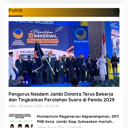
Politik
Pengurus Nasdem Jambi Diminta Terus Bekerja
dan Tingkatkan Perolehan Suara di Pemilu 2029
Sabtu, 08 Agustus 2026 - 12:23 WIB
Momentum Regenerasi Kepemimpinan, DPC
PKB Kota Jambi Siap Sukseskan Harlah
PKB ke-28
Sabtu, 18 Juli 2026 - 22:59 WIB